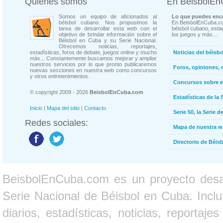
Quienes somos
En BeisbolE
Somos un equipo de aficionados al
Lo que puedes enco
béisbol cubano. Nos propusimos la
En BeisbolEnCuba.co
tarea de desarrollar esta web con el
béisbol cubano, estad
objetivo de brindar información sobre el
los juegos y más...
Béisbol en Cuba y su Serie Nacional.
Ofrecemos noticias, reportajes,
estadísticas, foros de debate, juegos online y mucho
Noticias del béisb
más... Constantemente buscamos mejorar y ampliar
nuestros servicios por lo que pronto publicaremos
Foros, opiniones, 
nuevas secciones en nuestra web como concursos
y otros entretenimientos.
Concursos sobre e
© copyright 2009 - 2026
BeisbolEnCuba.com
Estadísticas de la 
Inicio
|
Mapa del sitio
|
Contacto
Serie 50, la Serie d
Redes sociales:
Mapa de nuestra 
Directorio de Béi
BeisbolEnCuba.com es un proyecto desarr
Serie Nacional de Béisbol en Cuba. Inclui
diarios, estadísticas, noticias, report