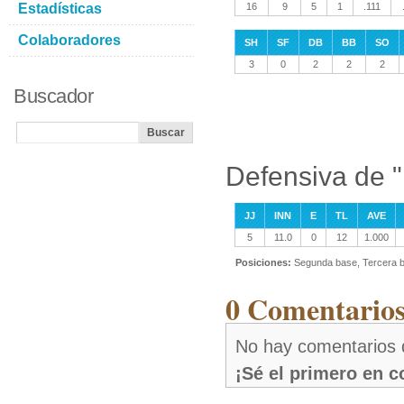
Estadísticas
16
9
5
1
.111
Colaboradores
SH
SF
DB
BB
SO
3
0
2
2
2
Buscador
Defensiva de 
JJ
INN
E
TL
AVE
5
11.0
0
12
1.000
Posiciones:
Segunda base, Tercera b
0 Comentarios
No hay comentarios
¡Sé el primero en 