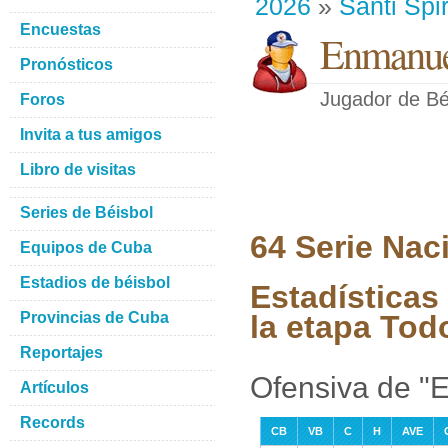
2026
»
Santi Spir
Encuestas
Enmanue
Pronósticos
Jugador de Bé
Foros
Invita a tus amigos
Libro de visitas
Series de Béisbol
64 Serie Nac
Equipos de Cuba
Estadios de béisbol
Estadísticas
Provincias de Cuba
la etapa Tod
Reportajes
Ofensiva de "
Artículos
Records
CB
VB
C
H
AVE