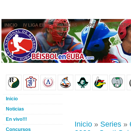
INICIO
IV LIGA ELITE
NOTICIAS
FOROS
PRONÓSTIC
Inicio
Noticias
En vivo!!!
Inicio
»
Series
»
Concursos