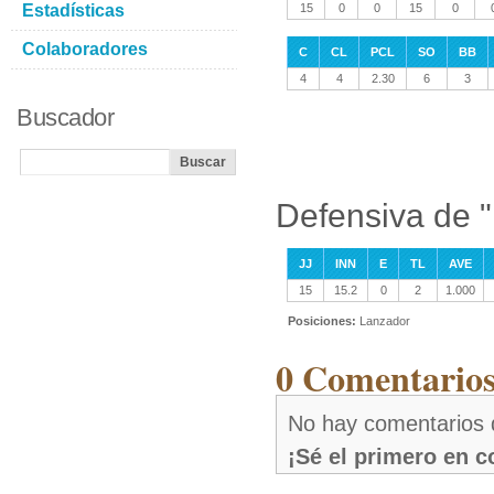
Estadísticas
15
0
0
15
0
Colaboradores
C
CL
PCL
SO
BB
4
4
2.30
6
3
Buscador
Defensiva de 
JJ
INN
E
TL
AVE
15
15.2
0
2
1.000
Posiciones:
Lanzador
0 Comentarios
No hay comentarios 
¡Sé el primero en 