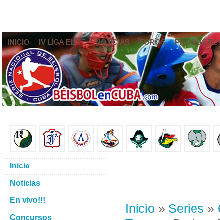
INICIO
IV LIGA ELITE
NOTICIAS
FOROS
PRONÓSTIC
Inicio
Noticias
En vivo!!!
Inicio
»
Series
»
Concursos