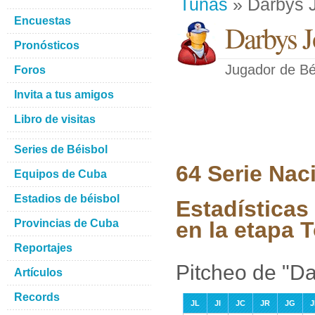
Tunas
» Darbys 
Encuestas
Darbys J
Pronósticos
Jugador de Bé
Foros
Invita a tus amigos
Libro de visitas
Series de Béisbol
64 Serie Nac
Equipos de Cuba
Estadios de béisbol
Estadísticas
Provincias de Cuba
en la etapa 
Reportajes
Pitcheo de "D
Artículos
Records
JL
JI
JC
JR
JG
J