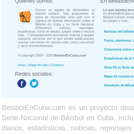
Quienes somos
En BeisbolE
Somos un equipo de aficionados al
Lo que puedes enco
béisbol cubano. Nos propusimos la
En BeisbolEnCuba.co
tarea de desarrollar esta web con el
béisbol cubano, estad
objetivo de brindar información sobre el
los juegos y más...
Béisbol en Cuba y su Serie Nacional.
Ofrecemos noticias, reportajes,
estadísticas, foros de debate, juegos online y mucho
Noticias del béisb
más... Constantemente buscamos mejorar y ampliar
nuestros servicios por lo que pronto publicaremos
Foros, opiniones, 
nuevas secciones en nuestra web como concursos
y otros entretenimientos.
Concursos sobre e
© copyright 2009 - 2026
BeisbolEnCuba.com
Estadísticas de la 
Inicio
|
Mapa del sitio
|
Contacto
Serie 50, la Serie d
Redes sociales:
Mapa de nuestra 
Directorio de Béi
BeisbolEnCuba.com es un proyecto desarr
Serie Nacional de Béisbol en Cuba. Inclui
diarios, estadísticas, noticias, report