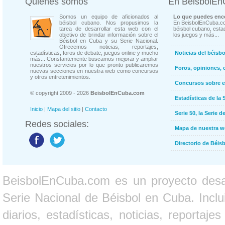
Quienes somos
En BeisbolE
Somos un equipo de aficionados al
Lo que puedes enco
béisbol cubano. Nos propusimos la
En BeisbolEnCuba.co
tarea de desarrollar esta web con el
béisbol cubano, estad
objetivo de brindar información sobre el
los juegos y más...
Béisbol en Cuba y su Serie Nacional.
Ofrecemos noticias, reportajes,
estadísticas, foros de debate, juegos online y mucho
Noticias del béisb
más... Constantemente buscamos mejorar y ampliar
nuestros servicios por lo que pronto publicaremos
Foros, opiniones, 
nuevas secciones en nuestra web como concursos
y otros entretenimientos.
Concursos sobre e
© copyright 2009 - 2026
BeisbolEnCuba.com
Estadísticas de la 
Inicio
|
Mapa del sitio
|
Contacto
Serie 50, la Serie d
Redes sociales:
Mapa de nuestra 
Directorio de Béi
BeisbolEnCuba.com es un proyecto desarr
Serie Nacional de Béisbol en Cuba. Inclui
diarios, estadísticas, noticias, report