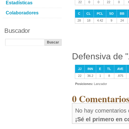
Estadísticas
22
0
0
22
0
Colaboradores
C
CL
PCL
SO
BB
28
18
4.42
9
24
Buscador
Defensiva de "
JJ
INN
E
TL
AVE
22
36.2
1
8
.875
Posiciones:
Lanzador
0 Comentarios
No hay comentarios 
¡Sé el primero en 