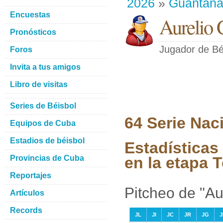
2026
»
Guantan
Encuestas
Aurelio 
Pronósticos
Jugador de Bé
Foros
Invita a tus amigos
Libro de visitas
Series de Béisbol
64 Serie Nac
Equipos de Cuba
Estadios de béisbol
Estadísticas
Provincias de Cuba
en la etapa 
Reportajes
Pitcheo de "Au
Artículos
Records
JL
JI
JC
JR
JG
J