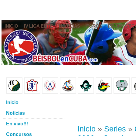
INICIO
IV LIGA ELITE
NOTICIAS
FOROS
PRONÓSTIC
Inicio
Noticias
En vivo!!!
Inicio
»
Series
»
Concursos