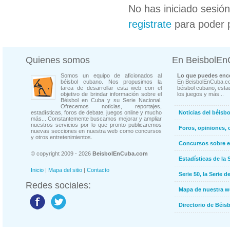
No has iniciado sesió
registrate
para poder 
Quienes somos
En BeisbolE
Somos un equipo de aficionados al
Lo que puedes enco
béisbol cubano. Nos propusimos la
En BeisbolEnCuba.co
tarea de desarrollar esta web con el
béisbol cubano, estad
objetivo de brindar información sobre el
los juegos y más...
Béisbol en Cuba y su Serie Nacional.
Ofrecemos noticias, reportajes,
estadísticas, foros de debate, juegos online y mucho
Noticias del béisb
más... Constantemente buscamos mejorar y ampliar
nuestros servicios por lo que pronto publicaremos
Foros, opiniones, 
nuevas secciones en nuestra web como concursos
y otros entretenimientos.
Concursos sobre e
© copyright 2009 - 2026
BeisbolEnCuba.com
Estadísticas de la 
Inicio
|
Mapa del sitio
|
Contacto
Serie 50, la Serie d
Redes sociales:
Mapa de nuestra 
Directorio de Béi