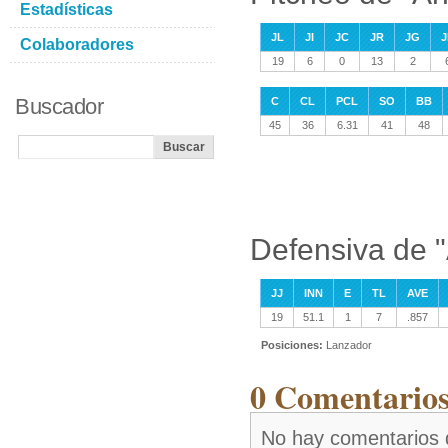
Estadísticas
JL
JI
JC
JR
JG
J
Colaboradores
19
6
0
13
2
Buscador
C
CL
PCL
SO
BB
45
36
6.31
41
48
Defensiva de 
JJ
INN
E
TL
AVE
19
51.1
1
7
.857
Posiciones:
Lanzador
0 Comentarios
No hay comentarios 