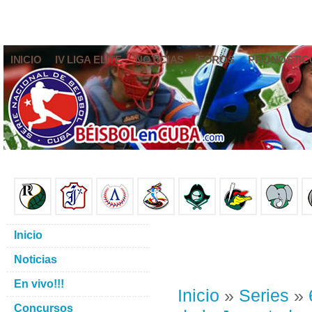
INICIO
IV LIGA ELITE
NOTICIAS
FOROS
PRONÓSTIC
Inicio
Noticias
En vivo!!!
Inicio
»
Series
»
Concursos