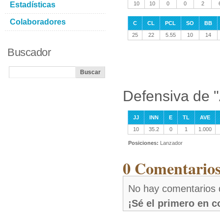
Estadísticas
10
10
0
0
2
Colaboradores
C
CL
PCL
SO
BB
25
22
5.55
10
14
Buscador
Defensiva de "
JJ
INN
E
TL
AVE
10
35.2
0
1
1.000
Posiciones:
Lanzador
0 Comentarios
No hay comentarios 
¡Sé el primero en 