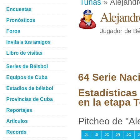
Tunas
» Alejandr
Encuestas
Alejandr
Pronósticos
Jugador de Bé
Foros
Invita a tus amigos
Libro de visitas
Series de Béisbol
64 Serie Nac
Equipos de Cuba
Estadios de béisbol
Estadísticas
Provincias de Cuba
en la etapa 
Reportajes
Pitcheo de "Al
Artículos
Records
JL
JI
JC
JR
JG
J