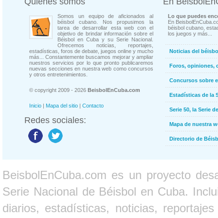
Quienes somos
En BeisbolE
Somos un equipo de aficionados al
Lo que puedes enco
béisbol cubano. Nos propusimos la
En BeisbolEnCuba.co
tarea de desarrollar esta web con el
béisbol cubano, estad
objetivo de brindar información sobre el
los juegos y más...
Béisbol en Cuba y su Serie Nacional.
Ofrecemos noticias, reportajes,
estadísticas, foros de debate, juegos online y mucho
Noticias del béisb
más... Constantemente buscamos mejorar y ampliar
nuestros servicios por lo que pronto publicaremos
Foros, opiniones, 
nuevas secciones en nuestra web como concursos
y otros entretenimientos.
Concursos sobre e
© copyright 2009 - 2026
BeisbolEnCuba.com
Estadísticas de la 
Inicio
|
Mapa del sitio
|
Contacto
Serie 50, la Serie d
Redes sociales:
Mapa de nuestra 
Directorio de Béi
BeisbolEnCuba.com es un proyecto desarr
Serie Nacional de Béisbol en Cuba. Inclui
diarios, estadísticas, noticias, report