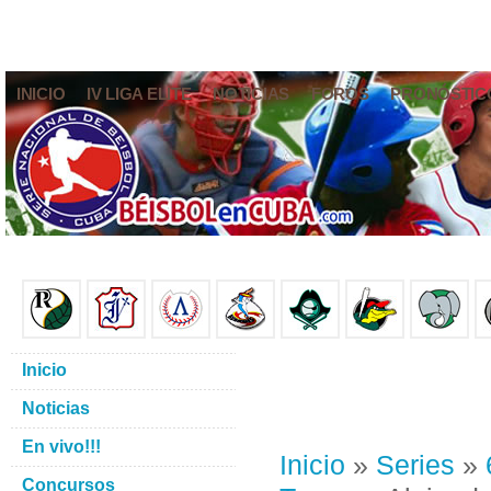
INICIO
IV LIGA ELITE
NOTICIAS
FOROS
PRONÓSTIC
Inicio
Noticias
En vivo!!!
Inicio
»
Series
»
Concursos