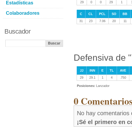
Estadísticas
29
0
0
29
1
Colaboradores
C
CL
PCL
SO
BB
31
23
7.06
20
11
Buscador
Defensiva de 
JJ
INN
E
TL
AVE
29
29.1
1
4
.750
Posiciones:
Lanzador
0 Comentarios
No hay comentarios 
¡Sé el primero en 