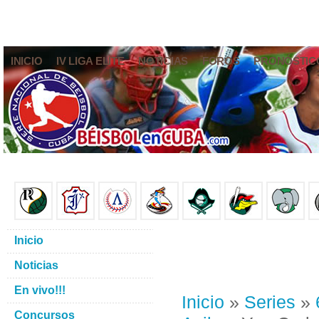
INICIO
IV LIGA ELITE
NOTICIAS
FOROS
PRONÓSTIC
Inicio
Noticias
En vivo!!!
Inicio
»
Series
»
Concursos