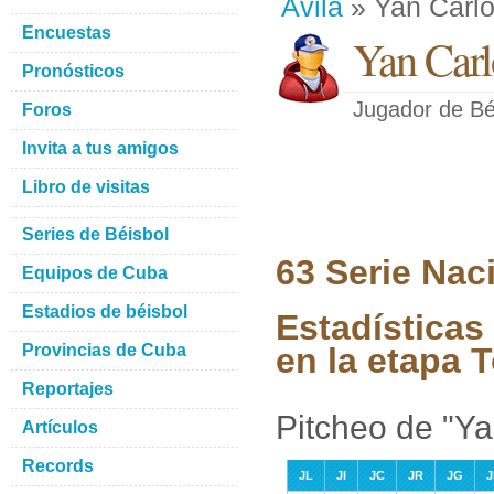
Avila
» Yan Carl
Encuestas
Yan Car
Pronósticos
Jugador de Bé
Foros
Invita a tus amigos
Libro de visitas
Series de Béisbol
63 Serie Nac
Equipos de Cuba
Estadios de béisbol
Estadísticas
Provincias de Cuba
en la etapa 
Reportajes
Pitcheo de "Y
Artículos
Records
JL
JI
JC
JR
JG
J