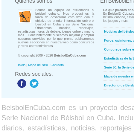
Quienes somos
En BeisbolE
Somos un equipo de aficionados al
Lo que puedes enco
béisbol cubano. Nos propusimos la
En BeisbolEnCuba.co
tarea de desarrollar esta web con el
béisbol cubano, estad
objetivo de brindar información sobre el
los juegos y más...
Béisbol en Cuba y su Serie Nacional.
Ofrecemos noticias, reportajes,
estadísticas, foros de debate, juegos online y mucho
Noticias del béisb
más... Constantemente buscamos mejorar y ampliar
nuestros servicios por lo que pronto publicaremos
Foros, opiniones, 
nuevas secciones en nuestra web como concursos
y otros entretenimientos.
Concursos sobre e
© copyright 2009 - 2026
BeisbolEnCuba.com
Estadísticas de la 
Inicio
|
Mapa del sitio
|
Contacto
Serie 50, la Serie d
Redes sociales:
Mapa de nuestra 
Directorio de Béi
BeisbolEnCuba.com es un proyecto desarr
Serie Nacional de Béisbol en Cuba. Inclui
diarios, estadísticas, noticias, report