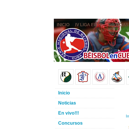
INICIO
IV LIGA ELITE
NOTICIAS
Inicio
Noticias
En vivo!!!
In
Concursos