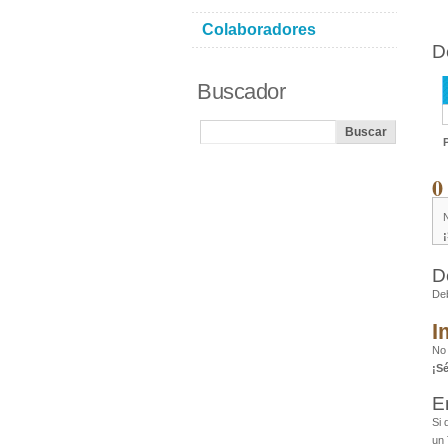
Colaboradores
D
Buscador
0
D
De
I
No 
¡S
E
Si 
un 