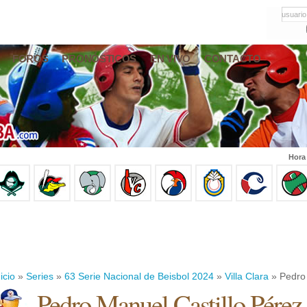
usuario
FOROS
PRONÓSTICOS
EN VIVO
CONTACTO
Hora
icio
»
Series
»
63 Serie Nacional de Beisbol 2024
»
Villa Clara
» Pedro 
Pedro Manuel Castillo Pérez