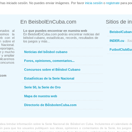
has iniciado sesión. No puedes enviar imágenes. Por favor
inicia sesión
o
registrate
para pod
En BeisbolEnCuba.com
Sitios de i
onados al
Lo que puedes encontrar en nuestra web
BeisbolCuban
usimos la
En BeisbolEnCuba.com podrás encontrar noticias del
eb con el
béisbol cubano, estadísticas, records, resultados de
- Sit
INDER.cu
n sobre el
los juegos y más...
Nacional.
ortajes,
FutbolClubEu
ne y mucho
Noticias del béisbol cubano
 y ampliar
blicaremos
Foros, opiniones, comentarios...
concursos
Concursos sobre el Béisbol Cubano
.com
Estadísticas de la Serie Nacional
Serie 50, la Serie de Oro
Mapa de nuestra web
Directorio de BéisbolenCuba.com
a brindar información sobre la Serie Nacional de Béisbol en Cuba. Incluiremos el calendario de lo
 para que los usuarios publiquen sus ideas, opiniones o comentarios de la Serie, los juegos o