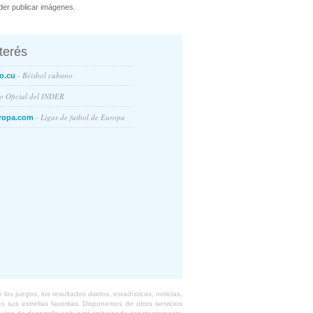
er publicar imágenes.
nterés
- Béisbol cubano
o.cu
io Oficial del INDER
- Ligas de futbol de Europa
ropa.com
s juegos, los resultados diarios, estadísticas, noticias,
 sus estrellas favoritas. Disponemos de otros servicios