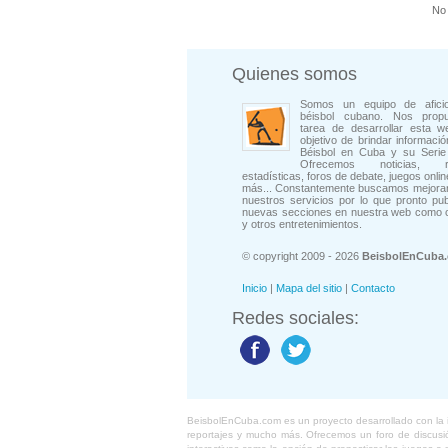
No 
Quienes somos
Somos un equipo de afici
béisbol cubano. Nos prop
tarea de desarrollar esta w
objetivo de brindar informació
Béisbol en Cuba y su Serie 
Ofrecemos noticias, rep
estadísticas, foros de debate, juegos onli
más... Constantemente buscamos mejorar
nuestros servicios por lo que pronto pu
nuevas secciones en nuestra web como 
y otros entretenimientos.
© copyright 2009 - 2026
BeisbolEnCuba
Inicio
|
Mapa del sitio
|
Contacto
Redes sociales:
BeisbolEnCuba.com es un proyecto desarrollado con la ide
reportajes y mucho más. Ofrecemos un foro de discusión