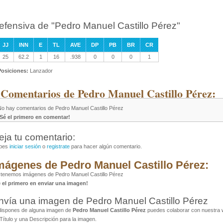
efensiva de "Pedro Manuel Castillo Pérez"
JJ
INN
E
TL
AVE
DP
PB
BR
CR
25
62.2
1
16
.938
0
0
0
1
Posiciones:
Lanzador
 Comentarios de Pedro Manuel Castillo Pérez:
No hay comentarios de Pedro Manuel Castillo Pérez
¡Sé el primero en comentar!
eja tu comentario:
bes
iniciar sesión
o
registrate
para hacer algún comentario.
mágenes de Pedro Manuel Castillo Pérez:
tenemos imágenes de Pedro Manuel Castillo Pérez
é el primero en enviar una imagen!
nvía una imagen de Pedro Manuel Castillo Pérez
dispones de alguna imagen de
Pedro Manuel Castillo Pérez
puedes colaborar con nuestra w
Título y una Descripción para la imagen.