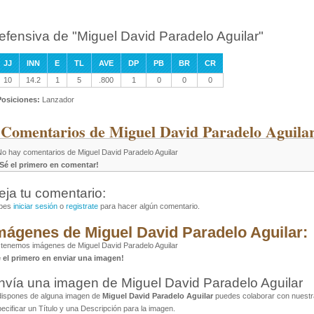
efensiva de "Miguel David Paradelo Aguilar"
JJ
INN
E
TL
AVE
DP
PB
BR
CR
10
14.2
1
5
.800
1
0
0
0
Posiciones:
Lanzador
 Comentarios de Miguel David Paradelo Aguilar
No hay comentarios de Miguel David Paradelo Aguilar
¡Sé el primero en comentar!
eja tu comentario:
bes
iniciar sesión
o
registrate
para hacer algún comentario.
mágenes de Miguel David Paradelo Aguilar:
tenemos imágenes de Miguel David Paradelo Aguilar
é el primero en enviar una imagen!
nvía una imagen de Miguel David Paradelo Aguilar
dispones de alguna imagen de
Miguel David Paradelo Aguilar
puedes colaborar con nuestra
ecificar un Título y una Descripción para la imagen.