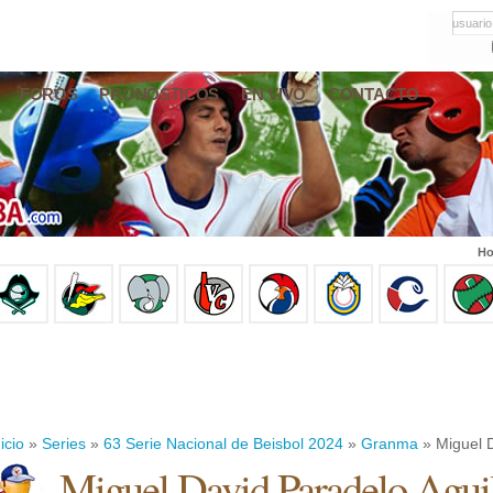
usuario
FOROS
PRONÓSTICOS
EN VIVO
CONTACTO
Ho
icio
»
Series
»
63 Serie Nacional de Beisbol 2024
»
Granma
» Miguel D
Miguel David Paradelo Agui