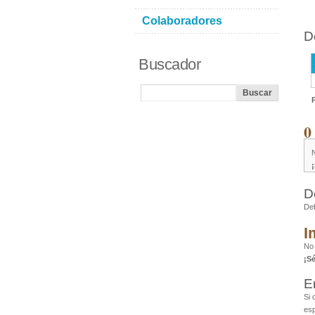
Colaboradores
D
Buscador
0
D
De
I
No 
¡S
E
Si 
esp