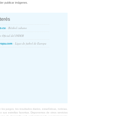
er publicar imágenes.
nterés
- Béisbol cubano
o.cu
io Oficial del INDER
- Ligas de futbol de Europa
ropa.com
s juegos, los resultados diarios, estadísticas, noticias,
 sus estrellas favoritas. Disponemos de otros servicios