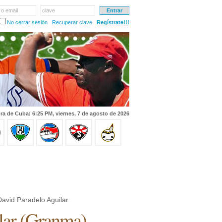
 o email
clave
No cerrar sesión
Recuperar clave
Regístrate!!!
ra de Cuba: 6:25 PM, viernes, 7 de agosto de 2026
avid Paradelo Aguilar
lar
(
Granma
)