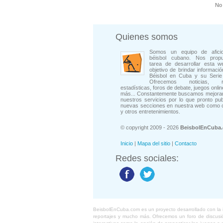
No 
Quienes somos
Somos un equipo de afici
béisbol cubano. Nos prop
tarea de desarrollar esta w
objetivo de brindar informació
Béisbol en Cuba y su Serie 
Ofrecemos noticias, rep
estadísticas, foros de debate, juegos onli
más... Constantemente buscamos mejorar
nuestros servicios por lo que pronto pu
nuevas secciones en nuestra web como 
y otros entretenimientos.
© copyright 2009 - 2026
BeisbolEnCuba
Inicio
|
Mapa del sitio
|
Contacto
Redes sociales:
BeisbolEnCuba.com es un proyecto desarrollado con la ide
reportajes y mucho más. Ofrecemos un foro de discusión