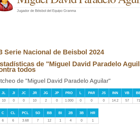
Jugador de Béisbol
del
Equipo Granma
3 Serie Nacional de Beisbol 2024
stadísticas de "Miguel David Paradelo Aguil
ontra todos
itcheo de "Miguel David Paradelo Aguilar"
JL
JI
JC
JR
JG
JP
PRO
L
PAR
JS
INN
VB
B
10
0
0
10
2
0
1.000
0
0
0
14.2
57
7
C
CL
PCL
SO
BB
BI
2B
3B
HR
6
6
3.68
7
12
1
4
0
1