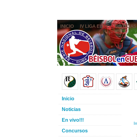
INICIO
IV LIGA ELITE
NOTICIAS
Inicio
Noticias
En vivo!!!
In
Concursos