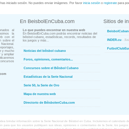
has iniciado sesión. No puedes enviar imágenes. Por favor
inicia sesión
o
registrate
para pod
En BeisbolEnCuba.com
Sitios de i
onados al
Lo que puedes encontrar en nuestra web
BeisbolCuban
usimos la
En BeisbolEnCuba.com podrás encontrar noticias del
eb con el
béisbol cubano, estadísticas, records, resultados de
- Sit
INDER.cu
n sobre el
los juegos y más...
Nacional.
ortajes,
FutbolClubEu
ne y mucho
Noticias del béisbol cubano
 y ampliar
blicaremos
Foros, opiniones, comentarios...
concursos
Concursos sobre el Béisbol Cubano
.com
Estadísticas de la Serie Nacional
Serie 50, la Serie de Oro
Mapa de nuestra web
Directorio de BéisbolenCuba.com
a brindar información sobre la Serie Nacional de Béisbol en Cuba. Incluiremos el calendario de lo
 para que los usuarios publiquen sus ideas, opiniones o comentarios de la Serie, los juegos o