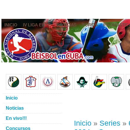
INICIO
IV LIGA ELITE
NOTICIAS
FOROS
PRONÓSTIC
Inicio
Noticias
En vivo!!!
Inicio
»
Series
»
Concursos