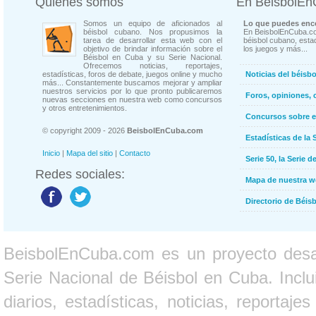
Quienes somos
En BeisbolE
Somos un equipo de aficionados al
Lo que puedes enco
béisbol cubano. Nos propusimos la
En BeisbolEnCuba.co
tarea de desarrollar esta web con el
béisbol cubano, estad
objetivo de brindar información sobre el
los juegos y más...
Béisbol en Cuba y su Serie Nacional.
Ofrecemos noticias, reportajes,
estadísticas, foros de debate, juegos online y mucho
Noticias del béisb
más... Constantemente buscamos mejorar y ampliar
nuestros servicios por lo que pronto publicaremos
Foros, opiniones, 
nuevas secciones en nuestra web como concursos
y otros entretenimientos.
Concursos sobre e
© copyright 2009 - 2026
BeisbolEnCuba.com
Estadísticas de la 
Inicio
|
Mapa del sitio
|
Contacto
Serie 50, la Serie d
Redes sociales:
Mapa de nuestra 
Directorio de Béi
BeisbolEnCuba.com es un proyecto desarr
Serie Nacional de Béisbol en Cuba. Inclui
diarios, estadísticas, noticias, report