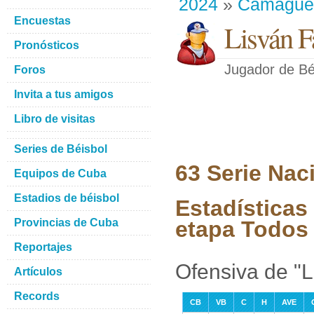
2024
»
Camague
Encuestas
Lisván Fa
Pronósticos
Jugador de Bé
Foros
Invita a tus amigos
Libro de visitas
Series de Béisbol
63 Serie Nac
Equipos de Cuba
Estadios de béisbol
Estadísticas 
Provincias de Cuba
etapa Todos 
Reportajes
Ofensiva de "L
Artículos
Records
CB
VB
C
H
AVE