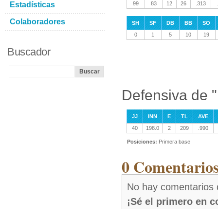
Estadísticas
99
83
12
26
.313
Colaboradores
SH
SF
DB
BB
SO
0
1
5
10
19
Buscador
Defensiva de "
JJ
INN
E
TL
AVE
40
198.0
2
209
.990
Posiciones:
Primera base
0 Comentarios 
No hay comentarios d
¡Sé el primero en 