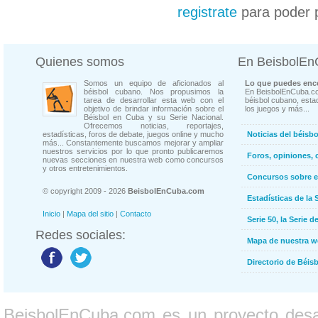
registrate
para poder 
Quienes somos
En BeisbolE
Somos un equipo de aficionados al
Lo que puedes enco
béisbol cubano. Nos propusimos la
En BeisbolEnCuba.co
tarea de desarrollar esta web con el
béisbol cubano, estad
objetivo de brindar información sobre el
los juegos y más...
Béisbol en Cuba y su Serie Nacional.
Ofrecemos noticias, reportajes,
estadísticas, foros de debate, juegos online y mucho
Noticias del béisb
más... Constantemente buscamos mejorar y ampliar
nuestros servicios por lo que pronto publicaremos
Foros, opiniones, 
nuevas secciones en nuestra web como concursos
y otros entretenimientos.
Concursos sobre e
© copyright 2009 - 2026
BeisbolEnCuba.com
Estadísticas de la 
Inicio
|
Mapa del sitio
|
Contacto
Serie 50, la Serie d
Redes sociales:
Mapa de nuestra 
Directorio de Béi
BeisbolEnCuba.com es un proyecto desarr