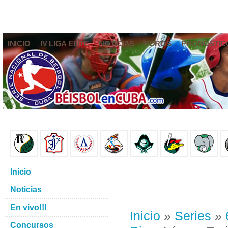
INICIO
IV LIGA ELITE
NOTICIAS
FOROS
PRONÓSTIC
Inicio
Noticias
En vivo!!!
Inicio
»
Series
»
Concursos