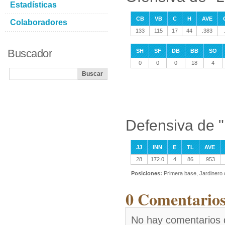
Estadísticas
CB
VB
C
H
AVE
Colaboradores
133
115
17
44
.383
Buscador
SH
SF
DB
BB
SO
0
0
0
18
4
Defensiva de 
JJ
INN
E
TL
AVE
28
172.0
4
86
.953
Posiciones:
Primera base, Jardinero
0 Comentarios
No hay comentarios 