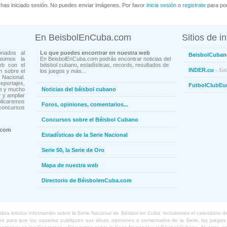
has iniciado sesión. No puedes enviar imágenes. Por favor
inicia sesión
o
registrate
para pod
En BeisbolEnCuba.com
Sitios de i
onados al
Lo que puedes encontrar en nuestra web
BeisbolCuban
usimos la
En BeisbolEnCuba.com podrás encontrar noticias del
eb con el
béisbol cubano, estadísticas, records, resultados de
- Sit
INDER.cu
n sobre el
los juegos y más...
Nacional.
ortajes,
FutbolClubEu
ne y mucho
Noticias del béisbol cubano
 y ampliar
blicaremos
Foros, opiniones, comentarios...
concursos
Concursos sobre el Béisbol Cubano
.com
Estadísticas de la Serie Nacional
Serie 50, la Serie de Oro
Mapa de nuestra web
Directorio de BéisbolenCuba.com
a brindar información sobre la Serie Nacional de Béisbol en Cuba. Incluiremos el calendario de lo
 para que los usuarios publiquen sus ideas, opiniones o comentarios de la Serie, los juegos o