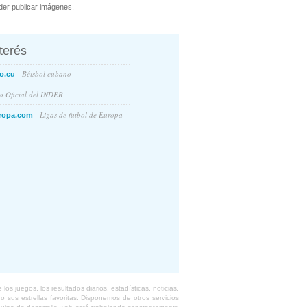
er publicar imágenes.
nterés
- Béisbol cubano
o.cu
io Oficial del INDER
- Ligas de futbol de Europa
ropa.com
s juegos, los resultados diarios, estadísticas, noticias,
 sus estrellas favoritas. Disponemos de otros servicios