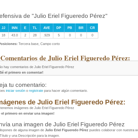
efensiva de "Julio Eriel Figueredo Pérez"
JJ
INN
E
TL
AVE
DP
PB
BR
CR
18
43.0
2
28
.929
5
0
0
0
Posiciones:
Tercera base, Campo corto
 Comentarios de Julio Eriel Figueredo Pérez:
No hay comentarios de Julio Eriel Figueredo Pérez
¡Sé el primero en comentar!
eja tu comentario:
bes
iniciar sesión
o
registrate
para hacer algún comentario.
mágenes de Julio Eriel Figueredo Pérez:
tenemos imágenes de Julio Eriel Figueredo Pérez
é el primero en enviar una imagen!
nvía una imagen de Julio Eriel Figueredo Pérez
dispones de alguna imagen de
Julio Eriel Figueredo Pérez
puedes colaborar con nuestra we
Título y una Descripción para la imagen.