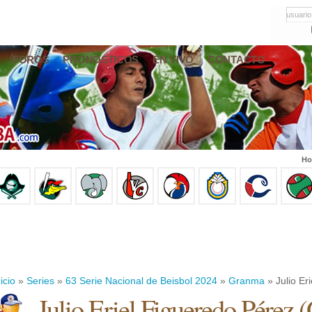
usuario
FOROS
PRONÓSTICOS
EN VIVO
CONTACTO
Ho
icio
»
Series
»
63 Serie Nacional de Beisbol 2024
»
Granma
» Julio Er
Julio Eriel Figueredo Pérez
(