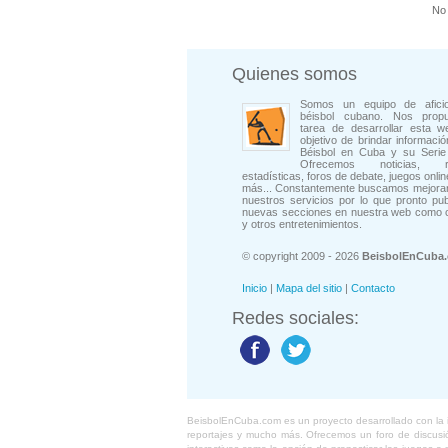
No 
Quienes somos
Somos un equipo de afici
béisbol cubano. Nos prop
tarea de desarrollar esta w
objetivo de brindar informació
Béisbol en Cuba y su Serie 
Ofrecemos noticias, rep
estadísticas, foros de debate, juegos onli
más... Constantemente buscamos mejorar
nuestros servicios por lo que pronto pu
nuevas secciones en nuestra web como 
y otros entretenimientos.
© copyright 2009 - 2026
BeisbolEnCuba
Inicio
|
Mapa del sitio
|
Contacto
Redes sociales:
BeisbolEnCuba.com es un proyecto desarrollado con la ide
reportajes y mucho más. Ofrecemos un foro de discusión