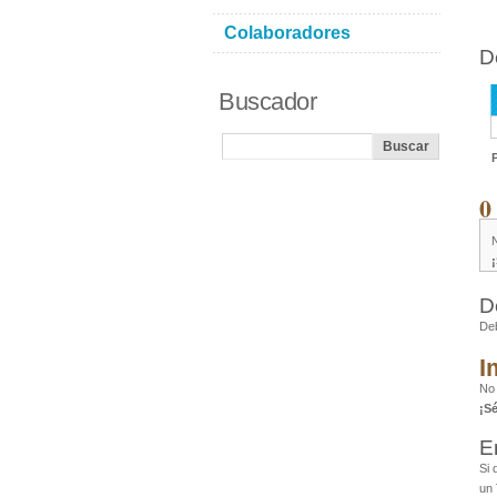
Colaboradores
D
Buscador
0
D
De
I
No 
¡S
E
Si 
un 