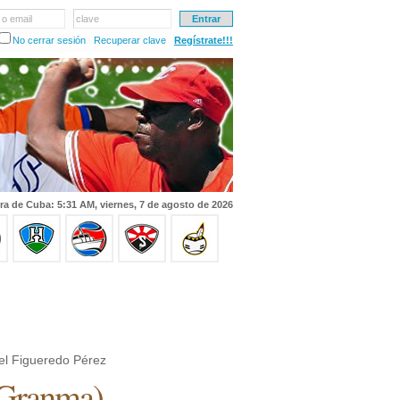
 o email
clave
No cerrar sesión
Recuperar clave
Regístrate!!!
ra de Cuba: 5:31 AM, viernes, 7 de agosto de 2026
iel Figueredo Pérez
Granma
)