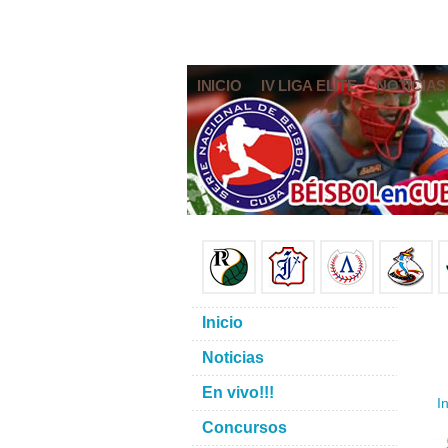
INICIO
IV LIGA ELITE
NOTICIAS
Inicio
Noticias
En vivo!!!
In
Concursos