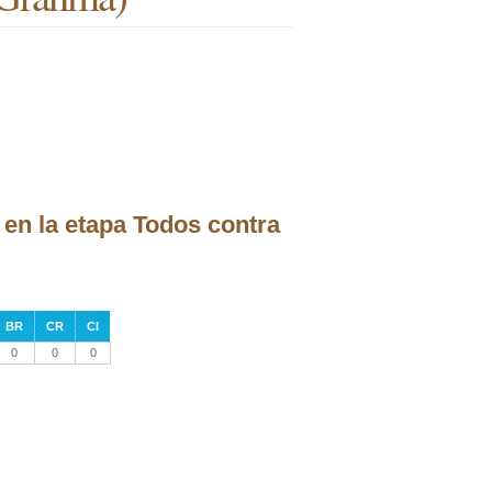
 en la etapa Todos contra
BR
CR
CI
0
0
0