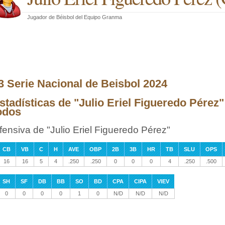
Jugador de Béisbol
del
Equipo Granma
3 Serie Nacional de Beisbol 2024
stadísticas de "Julio Eriel Figueredo Pérez"
odos
fensiva de "Julio Eriel Figueredo Pérez"
CB
VB
C
H
AVE
OBP
2B
3B
HR
TB
SLU
OPS
16
16
5
4
.250
.250
0
0
0
4
.250
.500
SH
SF
DB
BB
SO
BD
CPA
CIPA
VIEV
0
0
0
0
1
0
N/D
N/D
N/D