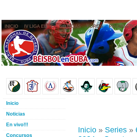
INICIO
IV LIGA ELITE
NOTICIAS
FOROS
PRONÓSTIC
Inicio
Noticias
En vivo!!!
Inicio
»
Series
»
Concursos