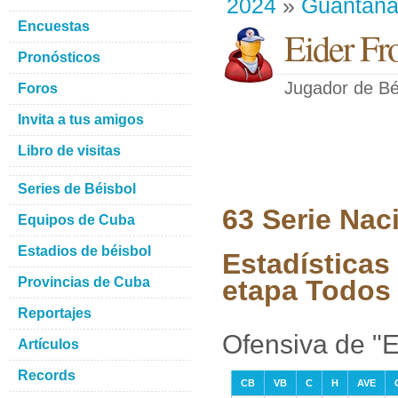
2024
»
Guantan
Encuestas
Eider Fr
Pronósticos
Jugador de Bé
Foros
Invita a tus amigos
Libro de visitas
Series de Béisbol
63 Serie Nac
Equipos de Cuba
Estadios de béisbol
Estadísticas
Provincias de Cuba
etapa Todos 
Reportajes
Ofensiva de "E
Artículos
Records
CB
VB
C
H
AVE