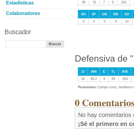
Estadísticas
38
31
7
5
.161
Colaboradores
SH
SF
DB
BB
SO
3
0
0
4
14
Buscador
Defensiva de 
JJ
INN
E
TL
AVE
18
82.2
4
59
.932
Posiciones:
Campo corto, Jardinero c
0 Comentarios
No hay comentarios 
¡Sé el primero en 