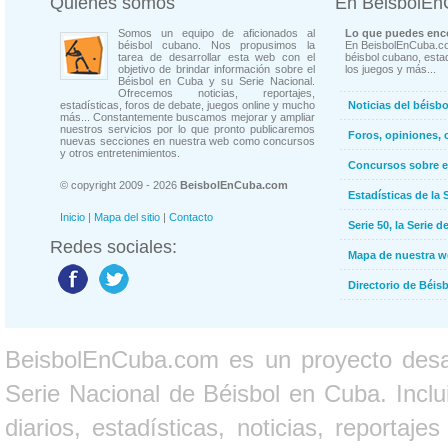
Quienes somos
En BeisbolE
Somos un equipo de aficionados al
Lo que puedes enco
béisbol cubano. Nos propusimos la
En BeisbolEnCuba.co
tarea de desarrollar esta web con el
béisbol cubano, estad
objetivo de brindar información sobre el
los juegos y más...
Béisbol en Cuba y su Serie Nacional.
Ofrecemos noticias, reportajes,
estadísticas, foros de debate, juegos online y mucho
Noticias del béisb
más... Constantemente buscamos mejorar y ampliar
nuestros servicios por lo que pronto publicaremos
Foros, opiniones, 
nuevas secciones en nuestra web como concursos
y otros entretenimientos.
Concursos sobre e
© copyright 2009 - 2026
BeisbolEnCuba.com
Estadísticas de la 
Inicio
|
Mapa del sitio
|
Contacto
Serie 50, la Serie d
Redes sociales:
Mapa de nuestra 
Directorio de Béi
BeisbolEnCuba.com es un proyecto desarr
Serie Nacional de Béisbol en Cuba. Inclui
diarios, estadísticas, noticias, report