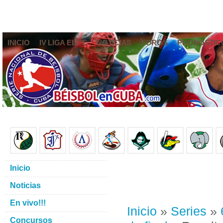
INICIO
IV LIGA ELITE
NOTICIAS
FOROS
PRONÓSTIC
Inicio
Noticias
En vivo!!!
Inicio
»
Series
»
Concursos