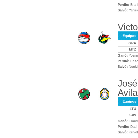
Perdió:
Branl
Salvó:
Yaniel
Vict
Equipos
GRA
MTZ
Ganó:
Yoenni
Perdió:
Césa
Salvó:
Noelvi
José
Avila
Equipos
LTU
CAV
Ganó:
Eliand
Perdió:
Dach
Salvó:
Keniel