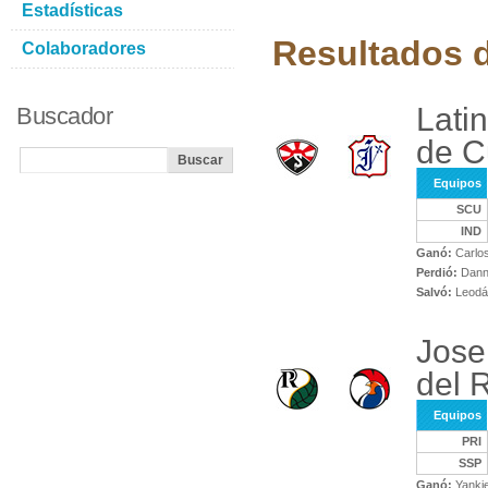
Estadísticas
Resultados d
Colaboradores
Lati
Buscador
de C
Equipos
SCU
IND
Ganó:
Carlo
Perdió:
Dann
Salvó:
Leodá
Jose
del 
Equipos
PRI
SSP
Ganó:
Yankie