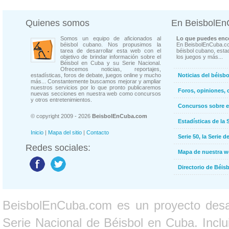
Quienes somos
En BeisbolE
Somos un equipo de aficionados al
Lo que puedes enco
béisbol cubano. Nos propusimos la
En BeisbolEnCuba.co
tarea de desarrollar esta web con el
béisbol cubano, estad
objetivo de brindar información sobre el
los juegos y más...
Béisbol en Cuba y su Serie Nacional.
Ofrecemos noticias, reportajes,
estadísticas, foros de debate, juegos online y mucho
Noticias del béisb
más... Constantemente buscamos mejorar y ampliar
nuestros servicios por lo que pronto publicaremos
Foros, opiniones, 
nuevas secciones en nuestra web como concursos
y otros entretenimientos.
Concursos sobre e
© copyright 2009 - 2026
BeisbolEnCuba.com
Estadísticas de la 
Inicio
|
Mapa del sitio
|
Contacto
Serie 50, la Serie d
Redes sociales:
Mapa de nuestra 
Directorio de Béi
BeisbolEnCuba.com es un proyecto desarr
Serie Nacional de Béisbol en Cuba. Inclui