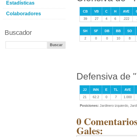
Estadísticas
CB
VB
C
H
AVE
Colaboradores
39
27
4
6
.222
Buscador
SH
SF
DB
BB
SO
2
0
0
10
8
Defensiva de 
JJ
INN
E
TL
AVE
21
62.2
0
7
1.000
Posiciones:
Jardinero izquierdo, Jard
0 Comentarios
Gales: