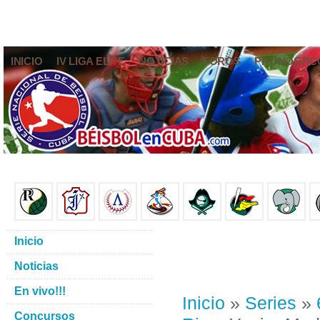
INICIO
IV LIGA ELITE
NOTICIAS
FOROS
PRONÓSTIC
Inicio
Noticias
En vivo!!!
Inicio
»
Series
»
Concursos