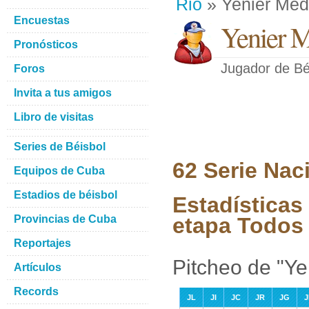
Rio
» Yenier Med
Encuestas
Yenier 
Pronósticos
Jugador de Bé
Foros
Invita a tus amigos
Libro de visitas
Series de Béisbol
62 Serie Nac
Equipos de Cuba
Estadios de béisbol
Estadísticas
Provincias de Cuba
etapa Todos 
Reportajes
Pitcheo de "Y
Artículos
Records
JL
JI
JC
JR
JG
J