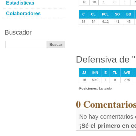
Estadísticas
18
10
1
8
5
Colaboradores
C
CL
PCL
SO
BB
38
34
6.12
41
43
Buscador
Defensiva de 
JJ
INN
E
TL
AVE
18
50.0
1
8
.875
Posiciones:
Lanzador
0 Comentarios
No hay comentarios 
¡Sé el primero en 