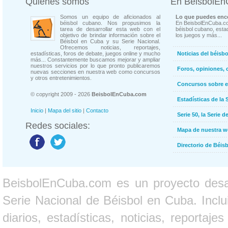
Quienes somos
En BeisbolE
Somos un equipo de aficionados al
Lo que puedes enco
béisbol cubano. Nos propusimos la
En BeisbolEnCuba.co
tarea de desarrollar esta web con el
béisbol cubano, estad
objetivo de brindar información sobre el
los juegos y más...
Béisbol en Cuba y su Serie Nacional.
Ofrecemos noticias, reportajes,
estadísticas, foros de debate, juegos online y mucho
Noticias del béisb
más... Constantemente buscamos mejorar y ampliar
nuestros servicios por lo que pronto publicaremos
Foros, opiniones, 
nuevas secciones en nuestra web como concursos
y otros entretenimientos.
Concursos sobre e
© copyright 2009 - 2026
BeisbolEnCuba.com
Estadísticas de la 
Inicio
|
Mapa del sitio
|
Contacto
Serie 50, la Serie d
Redes sociales:
Mapa de nuestra 
Directorio de Béi
BeisbolEnCuba.com es un proyecto desarr
Serie Nacional de Béisbol en Cuba. Inclui
diarios, estadísticas, noticias, report