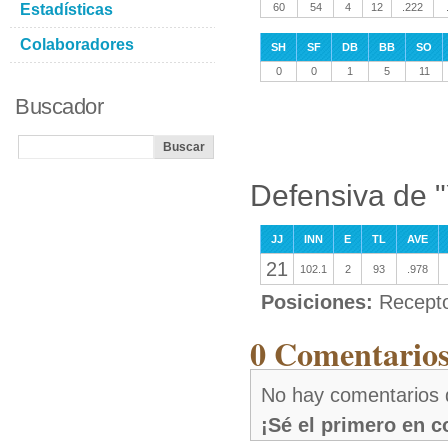
Estadísticas
60
54
4
12
.222
Colaboradores
SH
SF
DB
BB
SO
0
0
1
5
11
Buscador
Defensiva de 
JJ
INN
E
TL
AVE
21
102.1
2
93
.978
Posiciones:
Recepto
0 Comentarios
No hay comentarios
¡Sé el primero en 