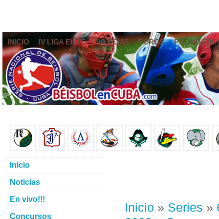
INICIO
IV LIGA ELITE
NOTICIAS
FOROS
PRONÓSTIC
Inicio
Noticias
En vivo!!!
Inicio
»
Series
»
Concursos