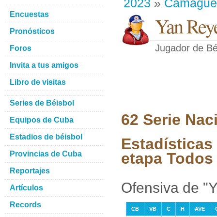
2023
»
Camague
Encuestas
Yan Rey
Pronósticos
Jugador de Bé
Foros
Invita a tus amigos
Libro de visitas
Series de Béisbol
62 Serie Nac
Equipos de Cuba
Estadios de béisbol
Estadísticas
Provincias de Cuba
etapa Todos 
Reportajes
Ofensiva de "
Artículos
Records
CB
VB
C
H
AVE