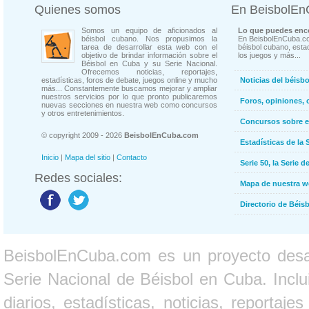
Quienes somos
En BeisbolE
Somos un equipo de aficionados al
Lo que puedes enco
béisbol cubano. Nos propusimos la
En BeisbolEnCuba.co
tarea de desarrollar esta web con el
béisbol cubano, estad
objetivo de brindar información sobre el
los juegos y más...
Béisbol en Cuba y su Serie Nacional.
Ofrecemos noticias, reportajes,
estadísticas, foros de debate, juegos online y mucho
Noticias del béisb
más... Constantemente buscamos mejorar y ampliar
nuestros servicios por lo que pronto publicaremos
Foros, opiniones, 
nuevas secciones en nuestra web como concursos
y otros entretenimientos.
Concursos sobre e
© copyright 2009 - 2026
BeisbolEnCuba.com
Estadísticas de la 
Inicio
|
Mapa del sitio
|
Contacto
Serie 50, la Serie d
Redes sociales:
Mapa de nuestra 
Directorio de Béi
BeisbolEnCuba.com es un proyecto desarr
Serie Nacional de Béisbol en Cuba. Inclui
diarios, estadísticas, noticias, report