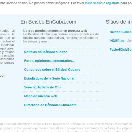
has iniciado sesión. No puedes enviar imágenes. Por favor
inicia sesión
o
registrate
para pod
En BeisbolEnCuba.com
Sitios de i
onados al
Lo que puedes encontrar en nuestra web
BeisbolCuban
usimos la
En BeisbolEnCuba.com podrás encontrar noticias del
eb con el
béisbol cubano, estadísticas, records, resultados de
- Sit
INDER.cu
n sobre el
los juegos y más...
Nacional.
ortajes,
FutbolClubEu
ne y mucho
Noticias del béisbol cubano
 y ampliar
blicaremos
Foros, opiniones, comentarios...
concursos
Concursos sobre el Béisbol Cubano
.com
Estadísticas de la Serie Nacional
Serie 50, la Serie de Oro
Mapa de nuestra web
Directorio de BéisbolenCuba.com
a brindar información sobre la Serie Nacional de Béisbol en Cuba. Incluiremos el calendario de lo
 para que los usuarios publiquen sus ideas, opiniones o comentarios de la Serie, los juegos o