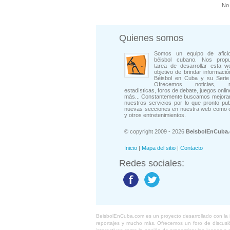
No 
Quienes somos
Somos un equipo de afici
béisbol cubano. Nos prop
tarea de desarrollar esta w
objetivo de brindar informació
Béisbol en Cuba y su Serie 
Ofrecemos noticias, rep
estadísticas, foros de debate, juegos onli
más... Constantemente buscamos mejorar
nuestros servicios por lo que pronto pu
nuevas secciones en nuestra web como 
y otros entretenimientos.
© copyright 2009 - 2026
BeisbolEnCuba
Inicio
|
Mapa del sitio
|
Contacto
Redes sociales:
BeisbolEnCuba.com es un proyecto desarrollado con la ide
reportajes y mucho más. Ofrecemos un foro de discusión