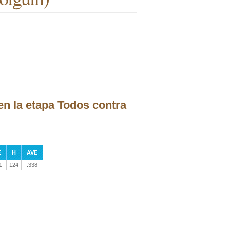
n la etapa Todos contra
E
H
AVE
1
124
.338