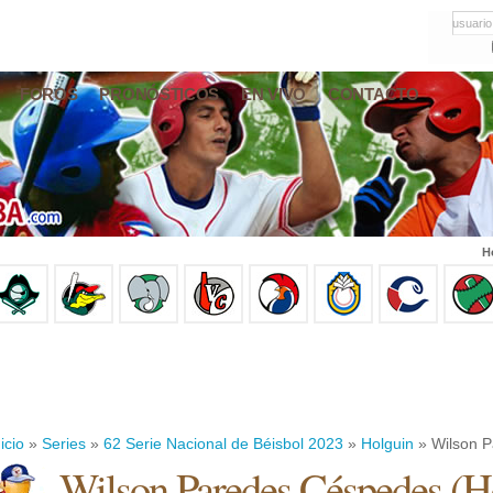
usuario
FOROS
PRONÓSTICOS
EN VIVO
CONTACTO
H
icio
»
Series
»
62 Serie Nacional de Béisbol 2023
»
Holguin
» Wilson 
Wilson Paredes Céspedes
(
H