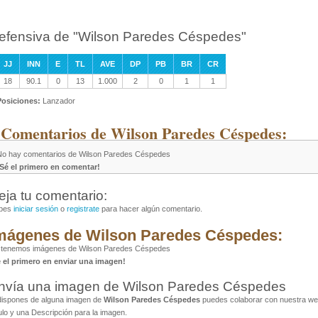
efensiva de "Wilson Paredes Céspedes"
JJ
INN
E
TL
AVE
DP
PB
BR
CR
18
90.1
0
13
1.000
2
0
1
1
Posiciones:
Lanzador
 Comentarios de Wilson Paredes Céspedes:
No hay comentarios de Wilson Paredes Céspedes
¡Sé el primero en comentar!
eja tu comentario:
bes
iniciar sesión
o
registrate
para hacer algún comentario.
mágenes de Wilson Paredes Céspedes:
 tenemos imágenes de Wilson Paredes Céspedes
é el primero en enviar una imagen!
nvía una imagen de Wilson Paredes Céspedes
dispones de alguna imagen de
Wilson Paredes Céspedes
puedes colaborar con nuestra web
ulo y una Descripción para la imagen.