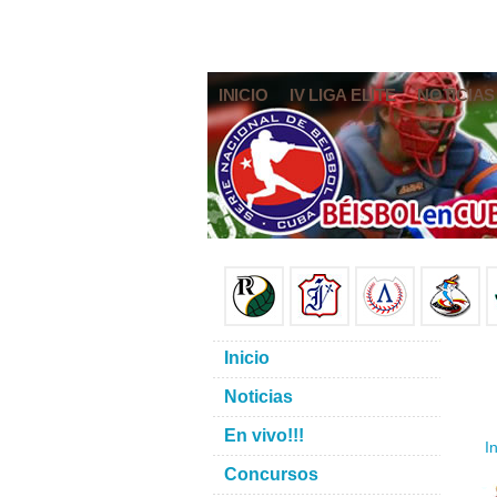
INICIO
IV LIGA ELITE
NOTICIAS
Inicio
Noticias
En vivo!!!
In
Concursos