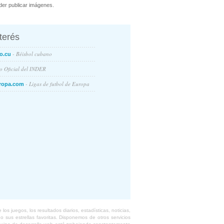
er publicar imágenes.
nterés
- Béisbol cubano
o.cu
io Oficial del INDER
- Ligas de futbol de Europa
ropa.com
s juegos, los resultados diarios, estadísticas, noticias,
 sus estrellas favoritas. Disponemos de otros servicios