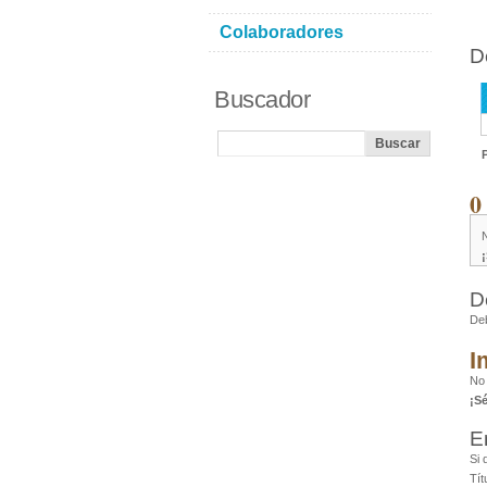
Colaboradores
D
Buscador
0
D
De
I
No
¡S
E
Si 
Tít