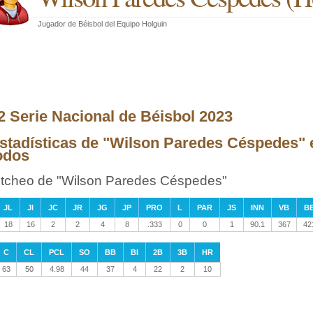
Jugador de Béisbol
del
Equipo Holguin
2 Serie Nacional de Béisbol 2023
stadísticas de "Wilson Paredes Céspedes" e
odos
itcheo de "Wilson Paredes Céspedes"
JL
JI
JC
JR
JG
JP
PRO
L
PAR
JS
INN
VB
B
18
16
2
2
4
8
.333
0
0
1
90.1
367
42
C
CL
PCL
SO
BB
BI
2B
3B
HR
63
50
4.98
44
37
4
22
2
10