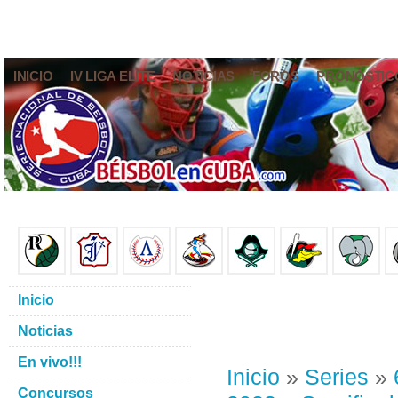
INICIO
IV LIGA ELITE
NOTICIAS
FOROS
PRONÓSTIC
Inicio
Noticias
En vivo!!!
Inicio
»
Series
»
Concursos