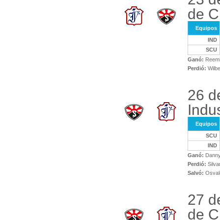
de C
Equipos
IND
SCU
Ganó:
Reembe
Perdió:
Wilb
26 d
Indus
Equipos
SCU
IND
Ganó:
Danny
Perdió:
Silva
Salvó:
Osvald
27 de
de C