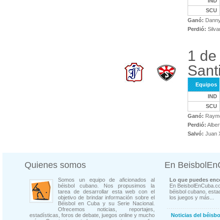
IND
SCU
Ganó:
Danny
Perdió:
Silva
1 de
Sant
Equipos
IND
SCU
Ganó:
Raymo
Perdió:
Alber
Salvó:
Juan X
Quienes somos
En BeisbolE
Somos un equipo de aficionados al
Lo que puedes enco
béisbol cubano. Nos propusimos la
En BeisbolEnCuba.co
tarea de desarrollar esta web con el
béisbol cubano, estad
objetivo de brindar información sobre el
los juegos y más...
Béisbol en Cuba y su Serie Nacional.
Ofrecemos noticias, reportajes,
estadísticas, foros de debate, juegos online y mucho
Noticias del béisb