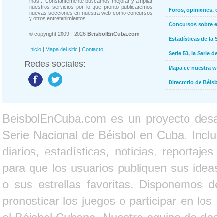
más... Constantemente buscamos mejorar y ampliar
nuestros servicios por lo que pronto publicaremos
Foros, opiniones, 
nuevas secciones en nuestra web como concursos
y otros entretenimientos.
Concursos sobre e
© copyright 2009 - 2026
BeisbolEnCuba.com
Estadísticas de la 
Inicio
|
Mapa del sitio
|
Contacto
Serie 50, la Serie d
Redes sociales:
Mapa de nuestra 
Directorio de Béi
BeisbolEnCuba.com es un proyecto desarr
Serie Nacional de Béisbol en Cuba. Inclui
diarios, estadísticas, noticias, report
para que los usuarios publiquen sus ideas
o sus estrellas favoritas. Disponemos d
pronosticar los juegos o participar en lo