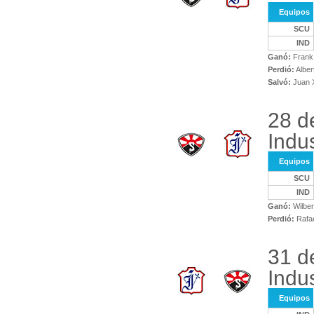
Equipos
SCU
IND
Ganó:
Frank 
Perdió:
Alber
Salvó:
Juan X
28 d
Indus
Equipos
SCU
IND
Ganó:
Wilbe
Perdió:
Rafae
31 d
Indus
Equipos