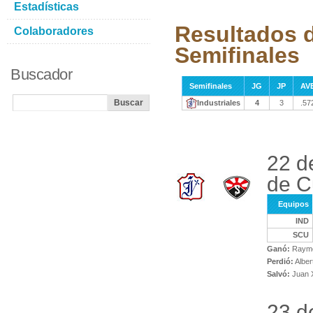
Estadísticas
Resultados d
Colaboradores
Semifinales
Buscador
Semifinales
JG
JP
AV
Industriales
4
3
.57
22 de
de C
Equipos
IND
SCU
Ganó:
Raymo
Perdió:
Alber
Salvó:
Juan X
23 de