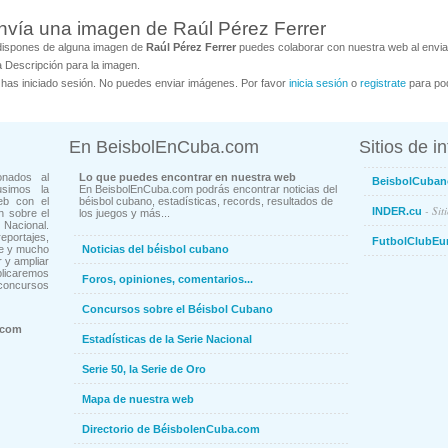
nvía una imagen de Raúl Pérez Ferrer
dispones de alguna imagen de
Raúl Pérez Ferrer
puedes colaborar con nuestra web al enviar
 Descripción para la imagen.
has iniciado sesión. No puedes enviar imágenes. Por favor
inicia sesión
o
registrate
para pod
En BeisbolEnCuba.com
Sitios de i
onados al
Lo que puedes encontrar en nuestra web
BeisbolCuban
usimos la
En BeisbolEnCuba.com podrás encontrar noticias del
eb con el
béisbol cubano, estadísticas, records, resultados de
- Sit
INDER.cu
n sobre el
los juegos y más...
Nacional.
ortajes,
FutbolClubEu
ne y mucho
Noticias del béisbol cubano
 y ampliar
blicaremos
Foros, opiniones, comentarios...
concursos
Concursos sobre el Béisbol Cubano
.com
Estadísticas de la Serie Nacional
Serie 50, la Serie de Oro
Mapa de nuestra web
Directorio de BéisbolenCuba.com