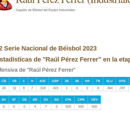
Jugador de Béisbol
del
Equipo Industriales
2 Serie Nacional de Béisbol 2023
stadísticas de "Raúl Pérez Ferrer" en la et
fensiva de "Raúl Pérez Ferrer"
CB
VB
C
H
AVE
OBP
2B
3B
HR
TB
SLU
OPS
26
22
8
7
.318
.423
1
0
0
8
.364
.787
SH
SF
DB
BB
SO
BD
CPA
CIPA
VIEV
0
0
0
4
7
0
N/D
N/D
N/D