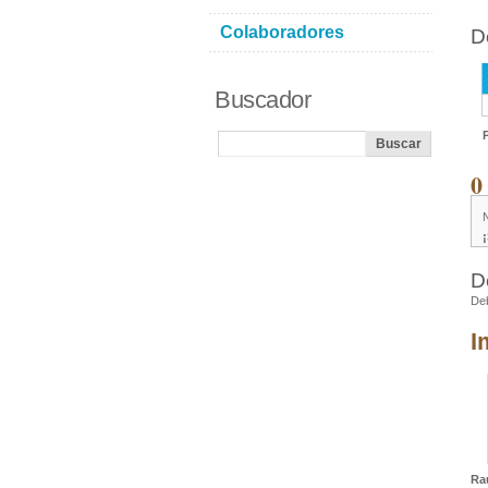
Colaboradores
D
Buscador
0
D
De
I
Rau