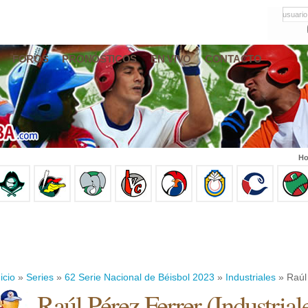
usuario
FOROS
PRONÓSTICOS
EN VIVO
CONTACTO
Ho
icio
»
Series
»
62 Serie Nacional de Béisbol 2023
»
Industriales
» Raúl
Raúl Pérez Ferrer
(
Industrial