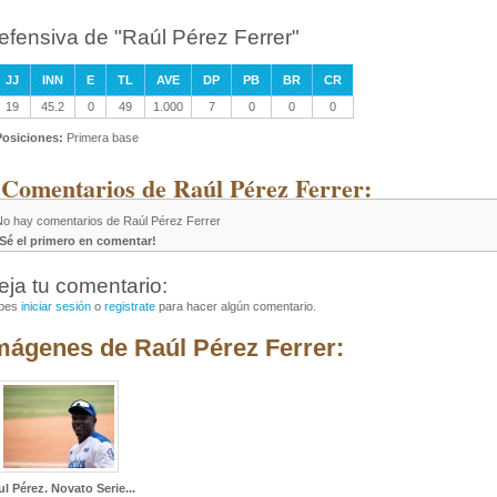
efensiva de "Raúl Pérez Ferrer"
JJ
INN
E
TL
AVE
DP
PB
BR
CR
19
45.2
0
49
1.000
7
0
0
0
Posiciones:
Primera base
 Comentarios de Raúl Pérez Ferrer:
No hay comentarios de Raúl Pérez Ferrer
¡Sé el primero en comentar!
eja tu comentario:
bes
iniciar sesión
o
registrate
para hacer algún comentario.
mágenes de Raúl Pérez Ferrer:
l Pérez. Novato Serie...