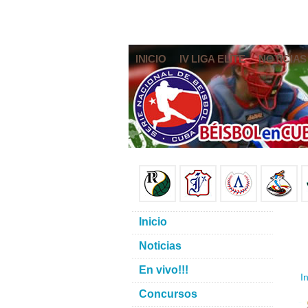
INICIO
IV LIGA ELITE
NOTICIAS
Inicio
Noticias
En vivo!!!
In
Concursos