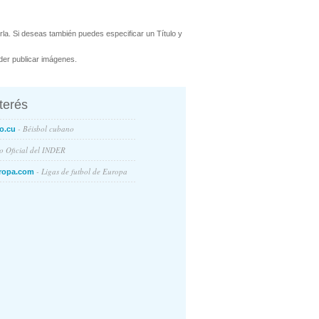
la. Si deseas también puedes especificar un Título y
er publicar imágenes.
nterés
- Béisbol cubano
o.cu
io Oficial del INDER
- Ligas de futbol de Europa
ropa.com