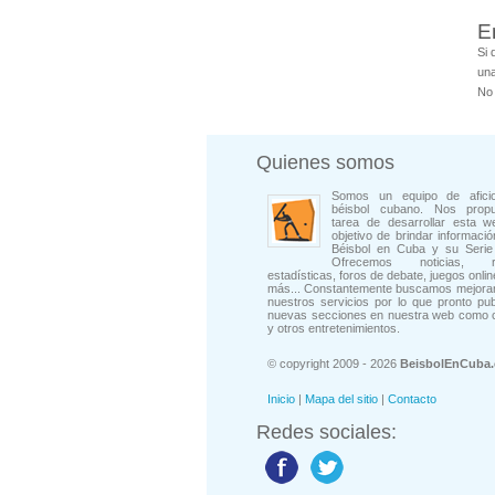
E
Si 
una
No 
Quienes somos
Somos un equipo de afici
béisbol cubano. Nos prop
tarea de desarrollar esta w
objetivo de brindar informació
Béisbol en Cuba y su Serie 
Ofrecemos noticias, rep
estadísticas, foros de debate, juegos onli
más... Constantemente buscamos mejorar
nuestros servicios por lo que pronto pu
nuevas secciones en nuestra web como 
y otros entretenimientos.
© copyright 2009 - 2026
BeisbolEnCuba
Inicio
|
Mapa del sitio
|
Contacto
Redes sociales: