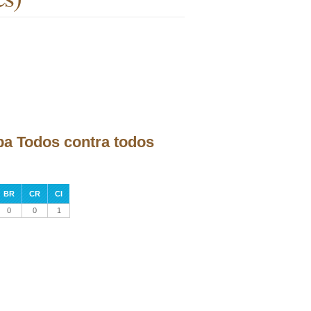
apa Todos contra todos
BR
CR
CI
0
0
1