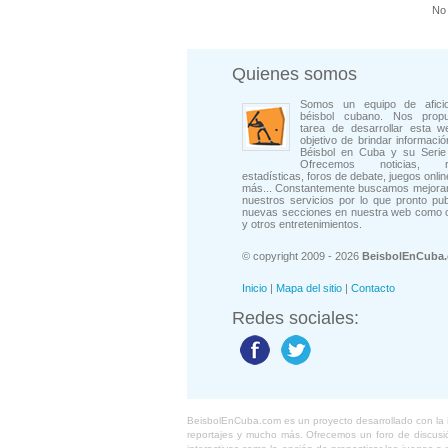
No 
Quienes somos
Somos un equipo de afici
béisbol cubano. Nos prop
tarea de desarrollar esta w
objetivo de brindar informació
Béisbol en Cuba y su Serie 
Ofrecemos noticias, rep
estadísticas, foros de debate, juegos onli
más... Constantemente buscamos mejorar
nuestros servicios por lo que pronto pu
nuevas secciones en nuestra web como 
y otros entretenimientos.
© copyright 2009 - 2026
BeisbolEnCuba
Inicio
|
Mapa del sitio
|
Contacto
Redes sociales:
BeisbolEnCuba.com es un proyecto desarrollado con la ide
reportajes y mucho más. Ofrecemos un foro de discusión