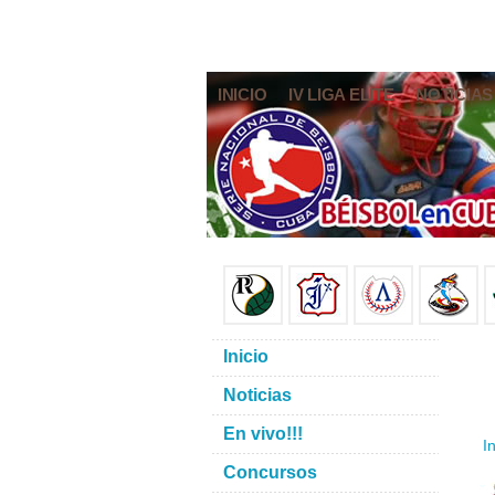
INICIO
IV LIGA ELITE
NOTICIAS
Inicio
Noticias
En vivo!!!
In
Concursos