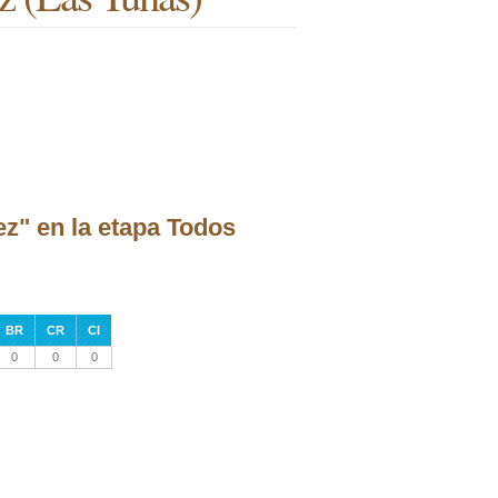
z" en la etapa Todos
BR
CR
CI
0
0
0