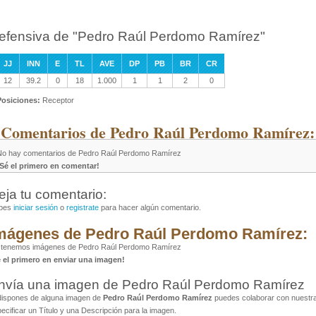
efensiva de "Pedro Raúl Perdomo Ramírez"
JJ
INN
E
TL
AVE
DP
PB
BR
CR
12
39.2
0
18
1.000
1
1
2
0
Posiciones:
Receptor
 Comentarios de Pedro Raúl Perdomo Ramírez:
No hay comentarios de Pedro Raúl Perdomo Ramírez
¡Sé el primero en comentar!
eja tu comentario:
bes
iniciar sesión
o
registrate
para hacer algún comentario.
mágenes de Pedro Raúl Perdomo Ramírez:
 tenemos imágenes de Pedro Raúl Perdomo Ramírez
é el primero en enviar una imagen!
nvía una imagen de Pedro Raúl Perdomo Ramírez
dispones de alguna imagen de
Pedro Raúl Perdomo Ramírez
puedes colaborar con nuestra
ecificar un Título y una Descripción para la imagen.