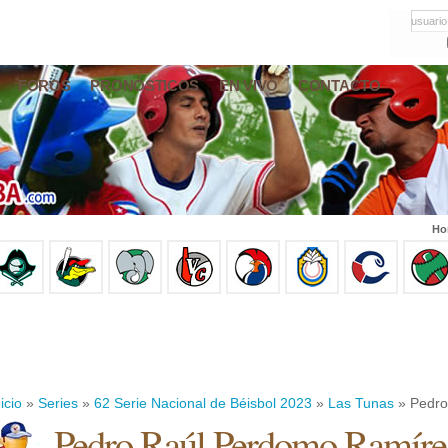
usuario
FOROS
PRONÓSTICOS
EN VIVO
CONTACTO
Ho
icio
»
Series
»
62 Serie Nacional de Béisbol 2023
»
Las Tunas
» Pedro
Pedro Raúl Perdomo Ramíre