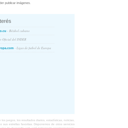
er publicar imágenes.
nterés
- Béisbol cubano
o.cu
io Oficial del INDER
- Ligas de futbol de Europa
ropa.com
s juegos, los resultados diarios, estadísticas, noticias,
 sus estrellas favoritas. Disponemos de otros servicios