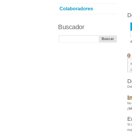
Colaboradores
D
Buscador
0
D
De
I
No
¡S
E
Si 
esp