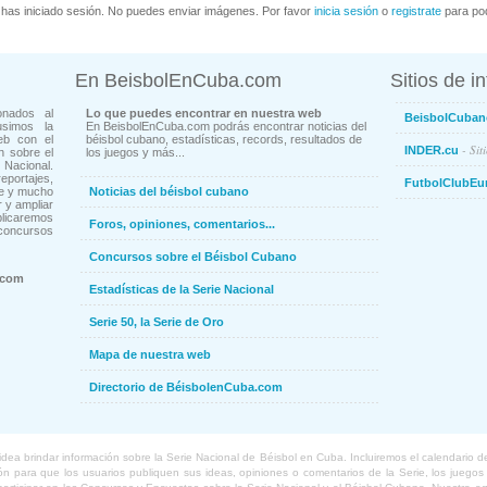
has iniciado sesión. No puedes enviar imágenes. Por favor
inicia sesión
o
registrate
para pod
En BeisbolEnCuba.com
Sitios de i
onados al
Lo que puedes encontrar en nuestra web
BeisbolCuban
usimos la
En BeisbolEnCuba.com podrás encontrar noticias del
eb con el
béisbol cubano, estadísticas, records, resultados de
- Sit
INDER.cu
n sobre el
los juegos y más...
Nacional.
ortajes,
FutbolClubEu
ne y mucho
Noticias del béisbol cubano
 y ampliar
blicaremos
Foros, opiniones, comentarios...
concursos
Concursos sobre el Béisbol Cubano
.com
Estadísticas de la Serie Nacional
Serie 50, la Serie de Oro
Mapa de nuestra web
Directorio de BéisbolenCuba.com
a brindar información sobre la Serie Nacional de Béisbol en Cuba. Incluiremos el calendario de lo
 para que los usuarios publiquen sus ideas, opiniones o comentarios de la Serie, los juegos o