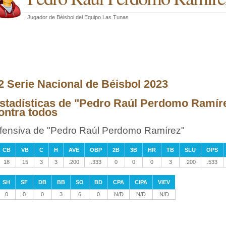
Jugador de Béisbol
del
Equipo Las Tunas
2 Serie Nacional de Béisbol 2023
stadísticas de "Pedro Raúl Perdomo Ramíre
ontra todos
fensiva de "Pedro Raúl Perdomo Ramírez"
CB
VB
C
H
AVE
OBP
2B
3B
HR
TB
SLU
OPS
18
15
3
3
.200
.333
0
0
0
3
.200
.533
SH
SF
DB
BB
SO
BD
CPA
CIPA
VIEV
0
0
0
3
6
0
N/D
N/D
N/D