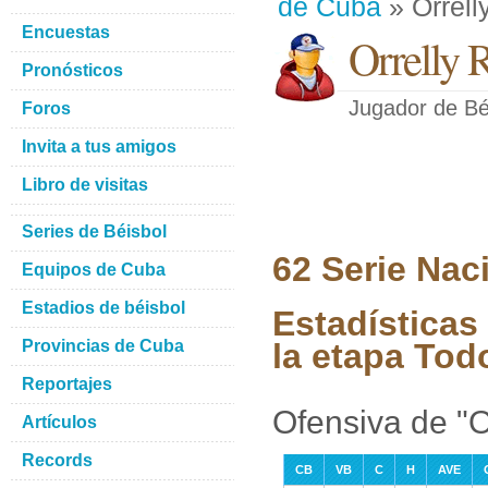
de Cuba
» Orrell
Encuestas
Orrelly 
Pronósticos
Jugador de Bé
Foros
Invita a tus amigos
Libro de visitas
Series de Béisbol
62 Serie Nac
Equipos de Cuba
Estadios de béisbol
Estadísticas
Provincias de Cuba
la etapa Tod
Reportajes
Ofensiva de "O
Artículos
Records
CB
VB
C
H
AVE