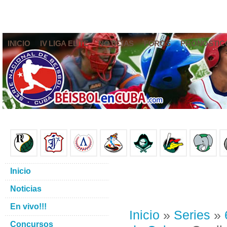
INICIO
IV LIGA ELITE
NOTICIAS
FOROS
PRONÓSTIC
Inicio
Noticias
En vivo!!!
Inicio
»
Series
»
Concursos