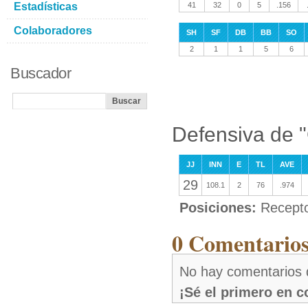
Estadísticas
41
32
0
5
.156
Colaboradores
SH
SF
DB
BB
SO
2
1
1
5
6
Buscador
Defensiva de "
JJ
INN
E
TL
AVE
29
108.1
2
76
.974
Posiciones:
Recept
0 Comentarios
No hay comentarios 
¡Sé el primero en 