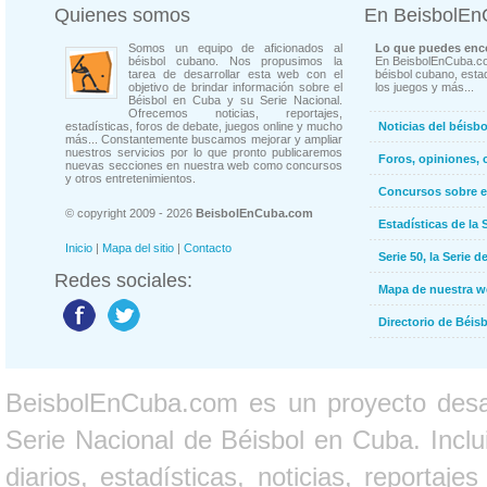
Quienes somos
En BeisbolE
Somos un equipo de aficionados al
Lo que puedes enco
béisbol cubano. Nos propusimos la
En BeisbolEnCuba.co
tarea de desarrollar esta web con el
béisbol cubano, estad
objetivo de brindar información sobre el
los juegos y más...
Béisbol en Cuba y su Serie Nacional.
Ofrecemos noticias, reportajes,
estadísticas, foros de debate, juegos online y mucho
Noticias del béisb
más... Constantemente buscamos mejorar y ampliar
nuestros servicios por lo que pronto publicaremos
Foros, opiniones, 
nuevas secciones en nuestra web como concursos
y otros entretenimientos.
Concursos sobre e
© copyright 2009 - 2026
BeisbolEnCuba.com
Estadísticas de la 
Inicio
|
Mapa del sitio
|
Contacto
Serie 50, la Serie d
Redes sociales:
Mapa de nuestra 
Directorio de Béi
BeisbolEnCuba.com es un proyecto desarr
Serie Nacional de Béisbol en Cuba. Inclui
diarios, estadísticas, noticias, report