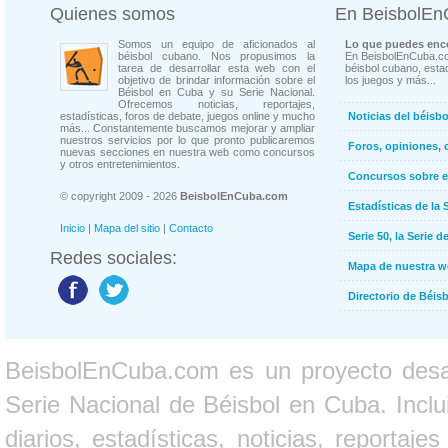
Quienes somos
En BeisbolE
Somos un equipo de aficionados al
Lo que puedes enco
béisbol cubano. Nos propusimos la
En BeisbolEnCuba.co
tarea de desarrollar esta web con el
béisbol cubano, estad
objetivo de brindar información sobre el
los juegos y más...
Béisbol en Cuba y su Serie Nacional.
Ofrecemos noticias, reportajes,
estadísticas, foros de debate, juegos online y mucho
Noticias del béisb
más... Constantemente buscamos mejorar y ampliar
nuestros servicios por lo que pronto publicaremos
Foros, opiniones, 
nuevas secciones en nuestra web como concursos
y otros entretenimientos.
Concursos sobre e
© copyright 2009 - 2026
BeisbolEnCuba.com
Estadísticas de la 
Inicio
|
Mapa del sitio
|
Contacto
Serie 50, la Serie d
Redes sociales:
Mapa de nuestra 
Directorio de Béi
BeisbolEnCuba.com es un proyecto desarr
Serie Nacional de Béisbol en Cuba. Inclui
diarios, estadísticas, noticias, report