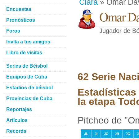
Clara
» Omar Dav
Encuestas
Omar Da
Pronósticos
Jugador de Bé
Foros
Invita a tus amigos
Libro de visitas
Series de Béisbol
62 Serie Nac
Equipos de Cuba
Estadios de béisbol
Estadísticas
Provincias de Cuba
la etapa Tod
Reportajes
Pitcheo de "O
Artículos
Records
JL
JI
JC
JR
JG
J