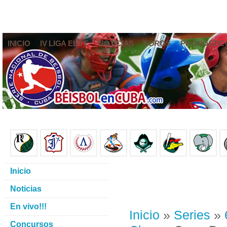
INICIO
IV LIGA ELITE
NOTICIAS
FOROS
PRONÓSTIC
Inicio
Noticias
En vivo!!!
Inicio
»
Series
»
Concursos