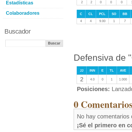
Estadísticas
2
2
0
0
0
Colaboradores
C
CL
PCL
SO
BB
4
4
9.00
1
7
Buscador
Defensiva de 
JJ
INN
E
TL
AVE
2
4.0
0
1
1.000
Posiciones:
Lanzad
0 Comentarios
No hay comentarios
¡Sé el primero en 