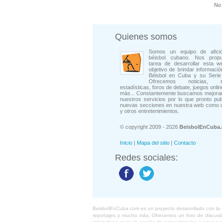
No 
Quienes somos
Somos un equipo de afici
béisbol cubano. Nos prop
tarea de desarrollar esta w
objetivo de brindar informació
Béisbol en Cuba y su Serie 
Ofrecemos noticias, rep
estadísticas, foros de debate, juegos onli
más... Constantemente buscamos mejorar
nuestros servicios por lo que pronto pu
nuevas secciones en nuestra web como 
y otros entretenimientos.
© copyright 2009 - 2026
BeisbolEnCuba
Inicio
|
Mapa del sitio
|
Contacto
Redes sociales:
BeisbolEnCuba.com es un proyecto desarrollado con la ide
reportajes y mucho más. Ofrecemos un foro de discusión