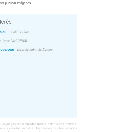
er publicar imágenes.
nterés
- Béisbol cubano
o.cu
io Oficial del INDER
- Ligas de futbol de Europa
ropa.com
s juegos, los resultados diarios, estadísticas, noticias,
 sus estrellas favoritas. Disponemos de otros servicios