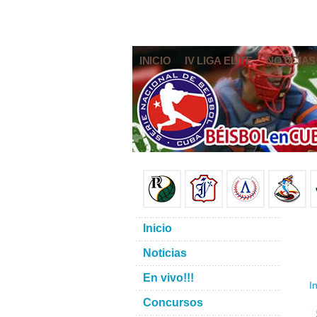
INICIO
IV LIGA ELITE
NOTICIAS
Inicio
Noticias
En vivo!!!
In
Concursos