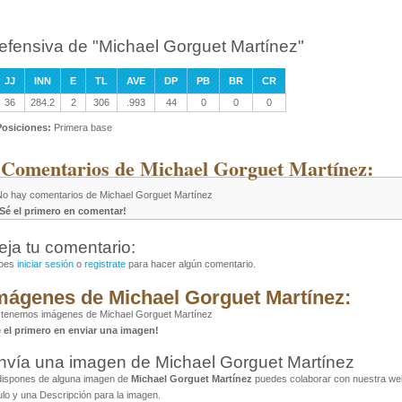
efensiva de "Michael Gorguet Martínez"
JJ
INN
E
TL
AVE
DP
PB
BR
CR
36
284.2
2
306
.993
44
0
0
0
Posiciones:
Primera base
 Comentarios de Michael Gorguet Martínez:
No hay comentarios de Michael Gorguet Martínez
¡Sé el primero en comentar!
eja tu comentario:
bes
iniciar sesión
o
registrate
para hacer algún comentario.
mágenes de Michael Gorguet Martínez:
 tenemos imágenes de Michael Gorguet Martínez
é el primero en enviar una imagen!
nvía una imagen de Michael Gorguet Martínez
dispones de alguna imagen de
Michael Gorguet Martínez
puedes colaborar con nuestra web 
ulo y una Descripción para la imagen.