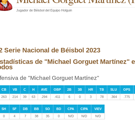
Jugador de Béisbol
del
Equipo Holguin
2 Serie Nacional de Béisbol 2023
stadísticas de "Michael Gorguet Martínez" e
odos
fensiva de "Michael Gorguet Martínez"
CB
VB
C
H
AVE
OBP
2B
3B
HR
TB
SLU
OPS
263
214
39
63
.294
.411
6
0
3
78
.364
.775
SH
SF
DB
BB
SO
BD
CPA
CIPA
VIEV
0
4
7
38
35
0
N/D
N/D
N/D