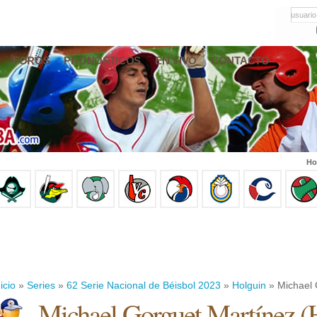
usuario
FOROS
PRONÓSTICOS
EN VIVO
CONTACTO
Ho
icio
»
Series
»
62 Serie Nacional de Béisbol 2023
»
Holguin
» Michael 
Michael Gorguet Martínez
(