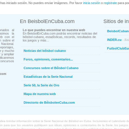
has iniciado sesión. No puedes enviar imágenes. Por favor
inicia sesión
o
registrate
para pod
En BeisbolEnCuba.com
Sitios de i
onados al
Lo que puedes encontrar en nuestra web
BeisbolCuban
usimos la
En BeisbolEnCuba.com podrás encontrar noticias del
eb con el
béisbol cubano, estadísticas, records, resultados de
- Sit
INDER.cu
n sobre el
los juegos y más...
Nacional.
ortajes,
FutbolClubEu
ne y mucho
Noticias del béisbol cubano
 y ampliar
blicaremos
Foros, opiniones, comentarios...
concursos
Concursos sobre el Béisbol Cubano
.com
Estadísticas de la Serie Nacional
Serie 50, la Serie de Oro
Mapa de nuestra web
Directorio de BéisbolenCuba.com
a brindar información sobre la Serie Nacional de Béisbol en Cuba. Incluiremos el calendario de lo
 para que los usuarios publiquen sus ideas, opiniones o comentarios de la Serie, los juegos o