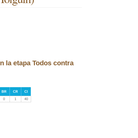
n la etapa Todos contra
BR
CR
CI
0
1
40