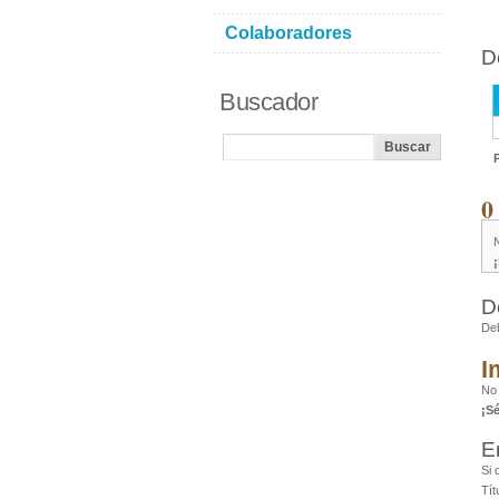
Colaboradores
D
Buscador
0
D
De
I
No
¡S
E
Si 
Tít