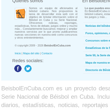
Quienes somos
En BeisbolE
Somos un equipo de aficionados al
Lo que puedes enco
béisbol cubano. Nos propusimos la
En BeisbolEnCuba.co
tarea de desarrollar esta web con el
béisbol cubano, estad
objetivo de brindar información sobre el
los juegos y más...
Béisbol en Cuba y su Serie Nacional.
Ofrecemos noticias, reportajes,
estadísticas, foros de debate, juegos online y mucho
Noticias del béisb
más... Constantemente buscamos mejorar y ampliar
nuestros servicios por lo que pronto publicaremos
Foros, opiniones, 
nuevas secciones en nuestra web como concursos
y otros entretenimientos.
Concursos sobre e
© copyright 2009 - 2026
BeisbolEnCuba.com
Estadísticas de la 
Inicio
|
Mapa del sitio
|
Contacto
Serie 50, la Serie d
Redes sociales:
Mapa de nuestra 
Directorio de Béi
BeisbolEnCuba.com es un proyecto desarr
Serie Nacional de Béisbol en Cuba. Inclui
diarios, estadísticas, noticias, report