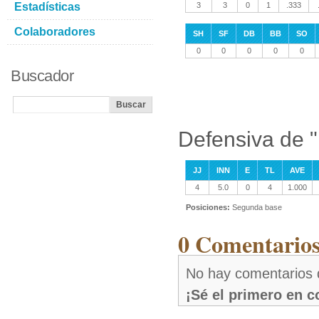
Estadísticas
3
3
0
1
.333
Colaboradores
SH
SF
DB
BB
SO
0
0
0
0
0
Buscador
Defensiva de 
JJ
INN
E
TL
AVE
4
5.0
0
4
1.000
Posiciones:
Segunda base
0 Comentarios
No hay comentarios 
¡Sé el primero en 