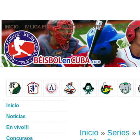
INICIO
IV LIGA ELITE
NOTICIAS
FOROS
PRONÓSTIC
Inicio
Noticias
En vivo!!!
Inicio
»
Series
»
Concursos