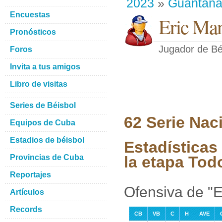
2023
»
Guantan
Encuestas
Eric Man
Pronósticos
Jugador de Bé
Foros
Invita a tus amigos
Libro de visitas
Series de Béisbol
62 Serie Nac
Equipos de Cuba
Estadios de béisbol
Estadísticas
Provincias de Cuba
la etapa Tod
Reportajes
Ofensiva de "
Artículos
Records
CB
VB
C
H
AVE