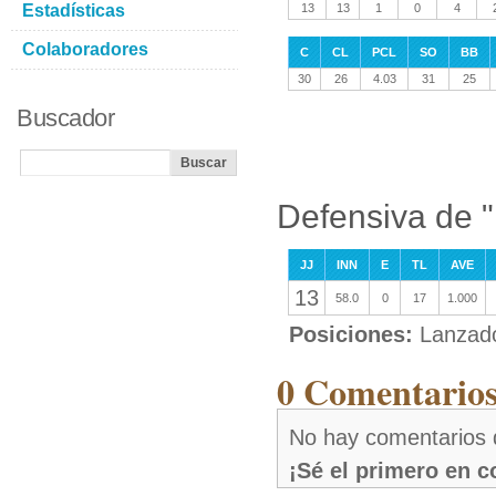
Estadísticas
13
13
1
0
4
Colaboradores
C
CL
PCL
SO
BB
30
26
4.03
31
25
Buscador
Defensiva de 
JJ
INN
E
TL
AVE
13
58.0
0
17
1.000
Posiciones:
Lanzad
0 Comentarios
No hay comentarios 
¡Sé el primero en 