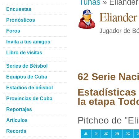
Tunas
» Eliander
Encuestas
Eliander
Pronósticos
Jugador de Bé
Foros
Invita a tus amigos
Libro de visitas
Series de Béisbol
62 Serie Nac
Equipos de Cuba
Estadios de béisbol
Estadísticas
Provincias de Cuba
la etapa Tod
Reportajes
Pitcheo de "El
Artículos
Records
JL
JI
JC
JR
JG
J