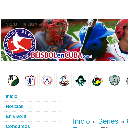
INICIO
IV LIGA ELITE
NOTICIAS
FOROS
PRONÓSTIC
Inicio
Noticias
En vivo!!!
Inicio
»
Series
»
Concursos