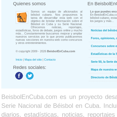
Quienes somos
En BeisbolE
Somos un equipo de aficionados al
Lo que puedes enco
béisbol cubano. Nos propusimos la
En BeisbolEnCuba.co
tarea de desarrollar esta web con el
béisbol cubano, estad
objetivo de brindar información sobre el
los juegos y más...
Béisbol en Cuba y su Serie Nacional.
Ofrecemos noticias, reportajes,
estadísticas, foros de debate, juegos online y mucho
Noticias del béisb
más... Constantemente buscamos mejorar y ampliar
nuestros servicios por lo que pronto publicaremos
Foros, opiniones, 
nuevas secciones en nuestra web como concursos
y otros entretenimientos.
Concursos sobre e
© copyright 2009 - 2026
BeisbolEnCuba.com
Estadísticas de la 
Inicio
|
Mapa del sitio
|
Contacto
Serie 50, la Serie d
Redes sociales:
Mapa de nuestra 
Directorio de Béi
BeisbolEnCuba.com es un proyecto desarr
Serie Nacional de Béisbol en Cuba. Inclui
diarios, estadísticas, noticias, report