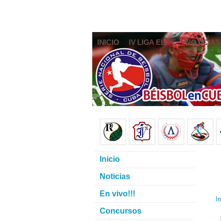
INICIO
IV LIGA ELITE
NOTICIAS
Inicio
Noticias
En vivo!!!
In
Concursos