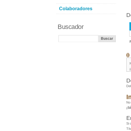
Colaboradores
D
Buscador
0
D
De
I
No
¡S
E
Si 
Tít