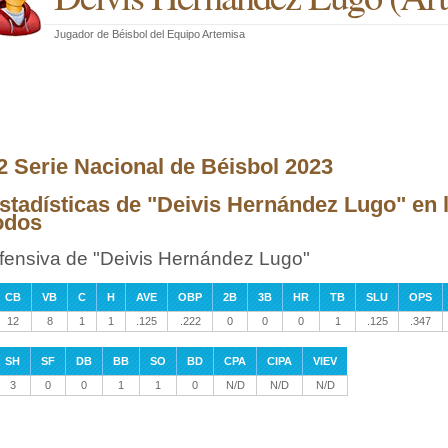
Jugador de Béisbol
del
Equipo Artemisa
2 Serie Nacional de Béisbol 2023
stadísticas de "Deivis Hernández Lugo" en 
odos
fensiva de "Deivis Hernández Lugo"
CB
VB
C
H
AVE
OBP
2B
3B
HR
TB
SLU
OPS
12
8
1
1
.125
.222
0
0
0
1
.125
.347
SH
SF
DB
BB
SO
BD
CPA
CIPA
VIEV
3
0
0
1
1
0
N/D
N/D
N/D