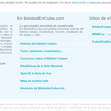
has iniciado sesión. No puedes enviar imágenes. Por favor
inicia sesión
o
registrate
para pod
En BeisbolEnCuba.com
Sitios de i
onados al
Lo que puedes encontrar en nuestra web
BeisbolCuban
usimos la
En BeisbolEnCuba.com podrás encontrar noticias del
eb con el
béisbol cubano, estadísticas, records, resultados de
- Sit
INDER.cu
n sobre el
los juegos y más...
Nacional.
ortajes,
FutbolClubEu
ne y mucho
Noticias del béisbol cubano
 y ampliar
blicaremos
Foros, opiniones, comentarios...
concursos
Concursos sobre el Béisbol Cubano
.com
Estadísticas de la Serie Nacional
Serie 50, la Serie de Oro
Mapa de nuestra web
Directorio de BéisbolenCuba.com
a brindar información sobre la Serie Nacional de Béisbol en Cuba. Incluiremos el calendario de lo
 para que los usuarios publiquen sus ideas, opiniones o comentarios de la Serie, los juegos o