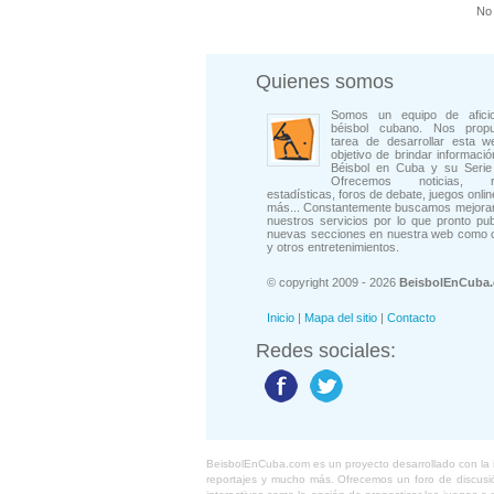
No 
Quienes somos
Somos un equipo de afici
béisbol cubano. Nos prop
tarea de desarrollar esta w
objetivo de brindar informació
Béisbol en Cuba y su Serie 
Ofrecemos noticias, rep
estadísticas, foros de debate, juegos onli
más... Constantemente buscamos mejorar
nuestros servicios por lo que pronto pu
nuevas secciones en nuestra web como 
y otros entretenimientos.
© copyright 2009 - 2026
BeisbolEnCuba
Inicio
|
Mapa del sitio
|
Contacto
Redes sociales:
BeisbolEnCuba.com es un proyecto desarrollado con la ide
reportajes y mucho más. Ofrecemos un foro de discusión