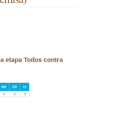
la etapa Todos contra
BR
CR
CI
0
0
0