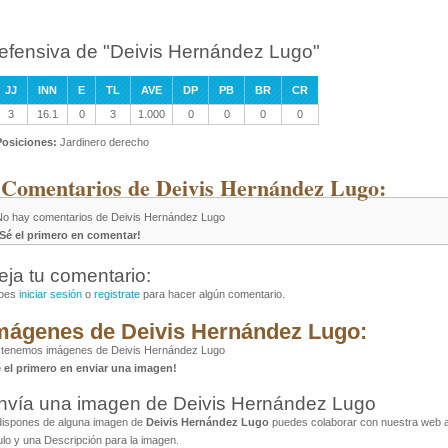
efensiva de "Deivis Hernández Lugo"
JJ
INN
E
TL
AVE
DP
PB
BR
CR
3
16.1
0
3
1.000
0
0
0
0
Posiciones:
Jardinero derecho
 Comentarios de Deivis Hernández Lugo:
No hay comentarios de Deivis Hernández Lugo
¡Sé el primero en comentar!
eja tu comentario:
bes
iniciar sesión
o
registrate
para hacer algún comentario.
mágenes de Deivis Hernández Lugo:
 tenemos imágenes de Deivis Hernández Lugo
é el primero en enviar una imagen!
nvía una imagen de Deivis Hernández Lugo
dispones de alguna imagen de
Deivis Hernández Lugo
puedes colaborar con nuestra web al
ulo y una Descripción para la imagen.