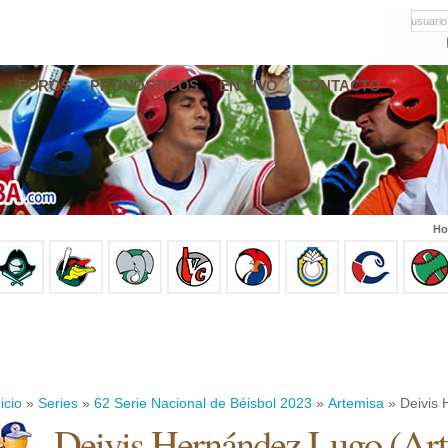
usuario
FOROS
PRONÓSTICOS
EN VIVO
CONTACTO
Ho
icio
»
Series
»
62 Serie Nacional de Béisbol 2023
»
Artemisa
» Deivis
Deivis Hernández Lugo
(
Art