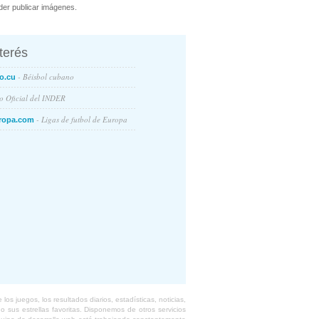
er publicar imágenes.
nterés
- Béisbol cubano
o.cu
io Oficial del INDER
- Ligas de futbol de Europa
ropa.com
s juegos, los resultados diarios, estadísticas, noticias,
 sus estrellas favoritas. Disponemos de otros servicios