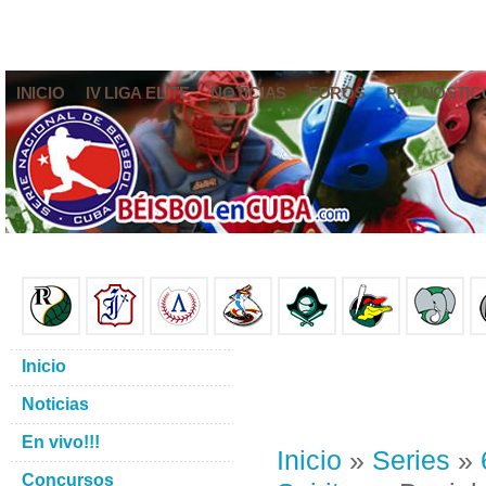
INICIO
IV LIGA ELITE
NOTICIAS
FOROS
PRONÓSTIC
Inicio
Noticias
En vivo!!!
Inicio
»
Series
»
Concursos