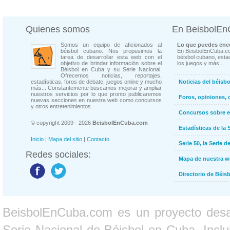
Quienes somos
En BeisbolE
Somos un equipo de aficionados al
Lo que puedes enco
béisbol cubano. Nos propusimos la
En BeisbolEnCuba.co
tarea de desarrollar esta web con el
béisbol cubano, estad
objetivo de brindar información sobre el
los juegos y más...
Béisbol en Cuba y su Serie Nacional.
Ofrecemos noticias, reportajes,
estadísticas, foros de debate, juegos online y mucho
Noticias del béisb
más... Constantemente buscamos mejorar y ampliar
nuestros servicios por lo que pronto publicaremos
Foros, opiniones, 
nuevas secciones en nuestra web como concursos
y otros entretenimientos.
Concursos sobre e
© copyright 2009 - 2026
BeisbolEnCuba.com
Estadísticas de la 
Inicio
|
Mapa del sitio
|
Contacto
Serie 50, la Serie d
Redes sociales:
Mapa de nuestra 
Directorio de Béi
BeisbolEnCuba.com es un proyecto desarr
Serie Nacional de Béisbol en Cuba. Inclui