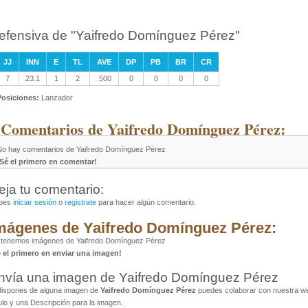
efensiva de "Yaifredo Domínguez Pérez"
JJ
INN
E
TL
AVE
DP
PB
BR
CR
7
23.1
1
2
.500
0
0
0
0
Posiciones:
Lanzador
 Comentarios de Yaifredo Domínguez Pérez:
No hay comentarios de Yaifredo Domínguez Pérez
¡Sé el primero en comentar!
eja tu comentario:
bes
iniciar sesión
o
registrate
para hacer algún comentario.
mágenes de Yaifredo Domínguez Pérez:
 tenemos imágenes de Yaifredo Domínguez Pérez
é el primero en enviar una imagen!
nvía una imagen de Yaifredo Domínguez Pérez
dispones de alguna imagen de
Yaifredo Domínguez Pérez
puedes colaborar con nuestra web
ulo y una Descripción para la imagen.