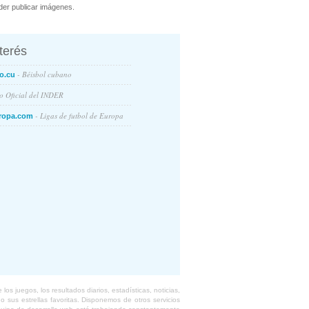
er publicar imágenes.
nterés
- Béisbol cubano
o.cu
io Oficial del INDER
- Ligas de futbol de Europa
ropa.com
s juegos, los resultados diarios, estadísticas, noticias,
 sus estrellas favoritas. Disponemos de otros servicios