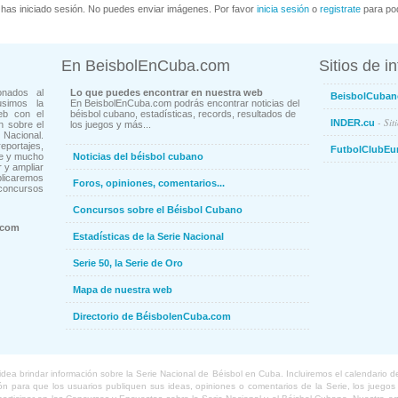
has iniciado sesión. No puedes enviar imágenes. Por favor
inicia sesión
o
registrate
para pod
En BeisbolEnCuba.com
Sitios de i
onados al
Lo que puedes encontrar en nuestra web
BeisbolCuban
usimos la
En BeisbolEnCuba.com podrás encontrar noticias del
eb con el
béisbol cubano, estadísticas, records, resultados de
- Sit
INDER.cu
n sobre el
los juegos y más...
Nacional.
ortajes,
FutbolClubEu
ne y mucho
Noticias del béisbol cubano
 y ampliar
blicaremos
Foros, opiniones, comentarios...
concursos
Concursos sobre el Béisbol Cubano
.com
Estadísticas de la Serie Nacional
Serie 50, la Serie de Oro
Mapa de nuestra web
Directorio de BéisbolenCuba.com
a brindar información sobre la Serie Nacional de Béisbol en Cuba. Incluiremos el calendario de lo
 para que los usuarios publiquen sus ideas, opiniones o comentarios de la Serie, los juegos o