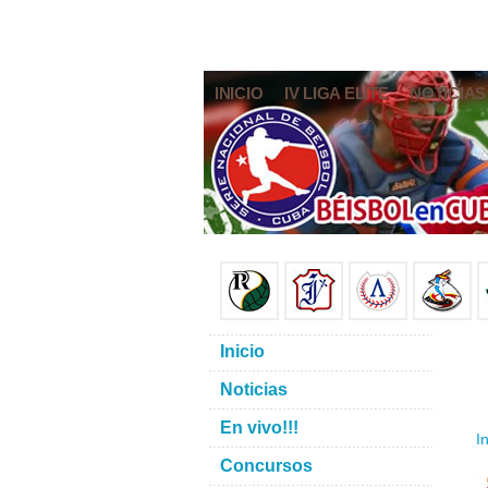
INICIO
IV LIGA ELITE
NOTICIAS
Inicio
Noticias
En vivo!!!
In
Concursos