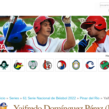
usuario
FOROS
PRONÓSTICOS
EN VIVO
CONTACTO
Ho
icio
»
Series
»
61 Serie Nacional de Béisbol 2022
»
Pinar del Rio
» Yai
Yaifredo Domínguez Pérez
(