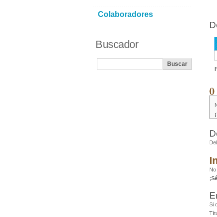
Colaboradores
D
Buscador
0
D
De
I
No
¡S
E
Si 
Tít