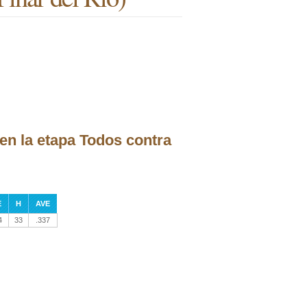
en la etapa Todos contra
E
H
AVE
4
33
.337