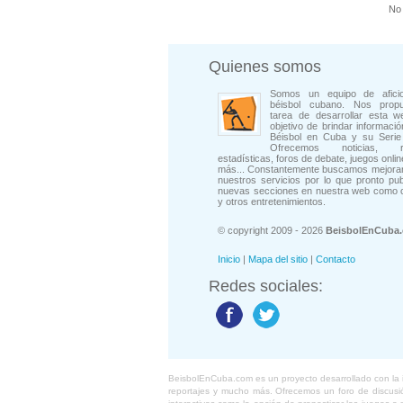
No 
Quienes somos
Somos un equipo de afici
béisbol cubano. Nos prop
tarea de desarrollar esta w
objetivo de brindar informació
Béisbol en Cuba y su Serie 
Ofrecemos noticias, rep
estadísticas, foros de debate, juegos onli
más... Constantemente buscamos mejorar
nuestros servicios por lo que pronto pu
nuevas secciones en nuestra web como 
y otros entretenimientos.
© copyright 2009 - 2026
BeisbolEnCuba
Inicio
|
Mapa del sitio
|
Contacto
Redes sociales:
BeisbolEnCuba.com es un proyecto desarrollado con la ide
reportajes y mucho más. Ofrecemos un foro de discusión