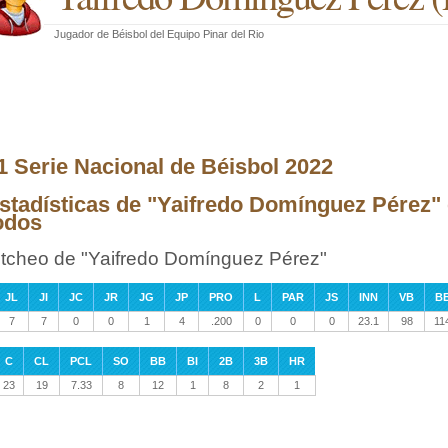
Jugador de Béisbol
del
Equipo Pinar del Rio
1 Serie Nacional de Béisbol 2022
stadísticas de "Yaifredo Domínguez Pérez" 
odos
itcheo de "Yaifredo Domínguez Pérez"
JL
JI
JC
JR
JG
JP
PRO
L
PAR
JS
INN
VB
B
7
7
0
0
1
4
.200
0
0
0
23.1
98
11
C
CL
PCL
SO
BB
BI
2B
3B
HR
23
19
7.33
8
12
1
8
2
1