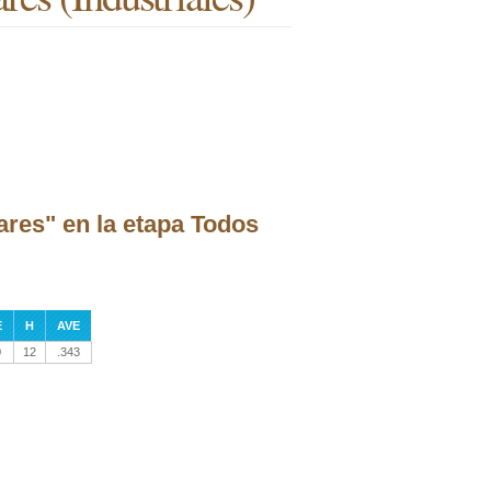
res" en la etapa Todos
E
H
AVE
0
12
.343