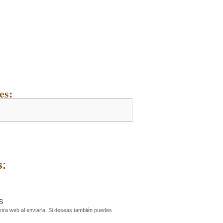
es:
s:
s
ra web al enviarla. Si deseas también puedes