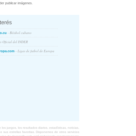
er publicar imágenes.
nterés
- Béisbol cubano
o.cu
io Oficial del INDER
- Ligas de futbol de Europa
ropa.com
s juegos, los resultados diarios, estadísticas, noticias,
 sus estrellas favoritas. Disponemos de otros servicios