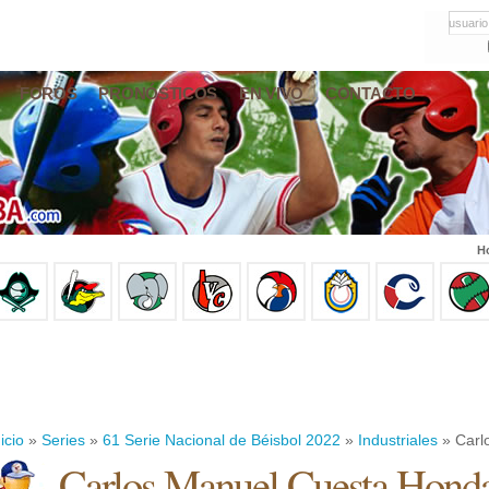
usuario
FOROS
PRONÓSTICOS
EN VIVO
CONTACTO
Ho
icio
»
Series
»
61 Serie Nacional de Béisbol 2022
»
Industriales
» Carl
Carlos Manuel Cuesta Hond