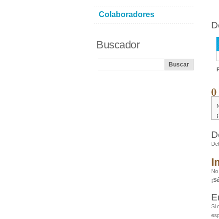
Colaboradores
D
Buscador
0
D
De
I
No
¡S
E
Si 
esp