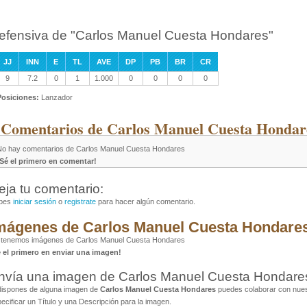
efensiva de "Carlos Manuel Cuesta Hondares"
JJ
INN
E
TL
AVE
DP
PB
BR
CR
9
7.2
0
1
1.000
0
0
0
0
Posiciones:
Lanzador
 Comentarios de Carlos Manuel Cuesta Hondar
No hay comentarios de Carlos Manuel Cuesta Hondares
¡Sé el primero en comentar!
eja tu comentario:
bes
iniciar sesión
o
registrate
para hacer algún comentario.
mágenes de Carlos Manuel Cuesta Hondare
 tenemos imágenes de Carlos Manuel Cuesta Hondares
é el primero en enviar una imagen!
nvía una imagen de Carlos Manuel Cuesta Hondare
dispones de alguna imagen de
Carlos Manuel Cuesta Hondares
puedes colaborar con nuest
ecificar un Título y una Descripción para la imagen.