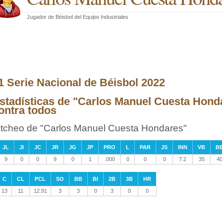
Jugador de Béisbol
del
Equipo Industriales
1 Serie Nacional de Béisbol 2022
stadísticas de "Carlos Manuel Cuesta Honda
ontra todos
itcheo de "Carlos Manuel Cuesta Hondares"
JL
JI
JC
JR
JG
JP
PRO
L
PAR
JS
INN
VB
B
9
0
0
9
0
1
.000
0
0
0
7.2
35
4
C
CL
PCL
SO
BB
BI
2B
3B
HR
13
11
12.91
3
3
0
3
0
0