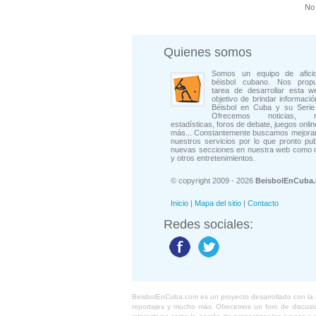
No 
Quienes somos
Somos un equipo de afici
béisbol cubano. Nos prop
tarea de desarrollar esta w
objetivo de brindar informació
Béisbol en Cuba y su Serie 
Ofrecemos noticias, rep
estadísticas, foros de debate, juegos onli
más... Constantemente buscamos mejorar
nuestros servicios por lo que pronto pu
nuevas secciones en nuestra web como 
y otros entretenimientos.
© copyright 2009 - 2026
BeisbolEnCuba
Inicio
|
Mapa del sitio
|
Contacto
Redes sociales:
BeisbolEnCuba.com es un proyecto desarrollado con la ide
reportajes y mucho más. Ofrecemos un foro de discusión