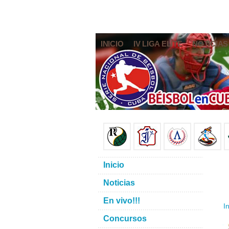
INICIO
IV LIGA ELITE
NOTICIAS
Inicio
Noticias
En vivo!!!
In
Concursos