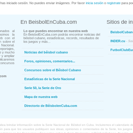
has iniciado sesión. No puedes enviar imágenes. Por favor
inicia sesión
o
registrate
para pod
En BeisbolEnCuba.com
Sitios de i
onados al
Lo que puedes encontrar en nuestra web
BeisbolCuban
usimos la
En BeisbolEnCuba.com podrás encontrar noticias del
eb con el
béisbol cubano, estadísticas, records, resultados de
- Sit
INDER.cu
n sobre el
los juegos y más...
Nacional.
ortajes,
FutbolClubEu
ne y mucho
Noticias del béisbol cubano
 y ampliar
blicaremos
Foros, opiniones, comentarios...
concursos
Concursos sobre el Béisbol Cubano
.com
Estadísticas de la Serie Nacional
Serie 50, la Serie de Oro
Mapa de nuestra web
Directorio de BéisbolenCuba.com
a brindar información sobre la Serie Nacional de Béisbol en Cuba. Incluiremos el calendario de lo
 para que los usuarios publiquen sus ideas, opiniones o comentarios de la Serie, los juegos o