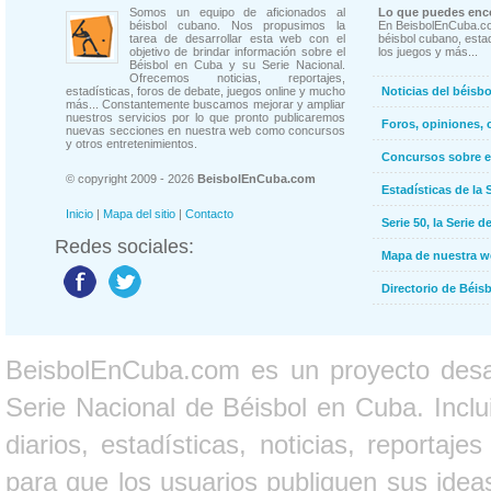
Somos un equipo de aficionados al
Lo que puedes enco
béisbol cubano. Nos propusimos la
En BeisbolEnCuba.co
tarea de desarrollar esta web con el
béisbol cubano, estad
objetivo de brindar información sobre el
los juegos y más...
Béisbol en Cuba y su Serie Nacional.
Ofrecemos noticias, reportajes,
estadísticas, foros de debate, juegos online y mucho
Noticias del béisb
más... Constantemente buscamos mejorar y ampliar
nuestros servicios por lo que pronto publicaremos
Foros, opiniones, 
nuevas secciones en nuestra web como concursos
y otros entretenimientos.
Concursos sobre e
© copyright 2009 - 2026
BeisbolEnCuba.com
Estadísticas de la 
Inicio
|
Mapa del sitio
|
Contacto
Serie 50, la Serie d
Redes sociales:
Mapa de nuestra 
Directorio de Béi
BeisbolEnCuba.com es un proyecto desarr
Serie Nacional de Béisbol en Cuba. Inclui
diarios, estadísticas, noticias, report
para que los usuarios publiquen sus ideas