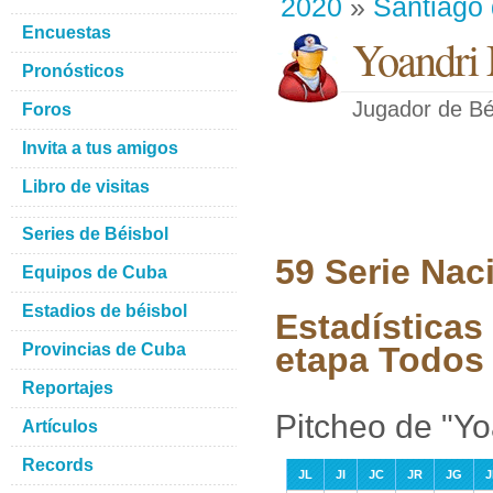
2020
»
Santiago
Encuestas
Yoandri
Pronósticos
Jugador de Bé
Foros
Invita a tus amigos
Libro de visitas
Series de Béisbol
59 Serie Nac
Equipos de Cuba
Estadios de béisbol
Estadísticas
Provincias de Cuba
etapa Todos 
Reportajes
Pitcheo de "Y
Artículos
Records
JL
JI
JC
JR
JG
J