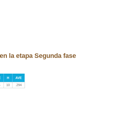
 en la etapa Segunda fase
E
H
AVE
5
10
.294