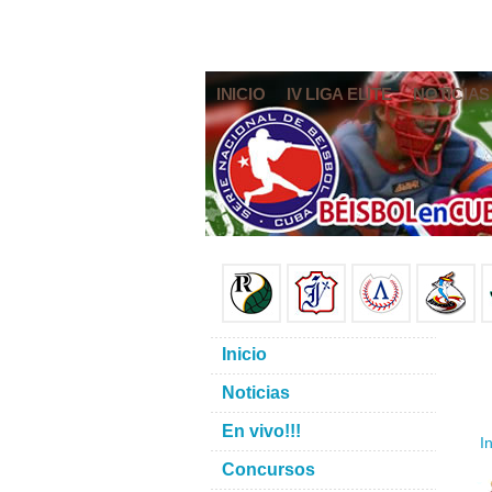
INICIO
IV LIGA ELITE
NOTICIAS
Inicio
Noticias
En vivo!!!
In
Concursos