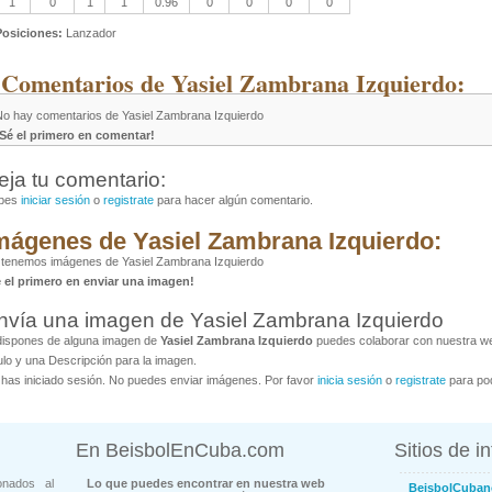
1
0
1
1
0.96
0
0
0
0
Posiciones:
Lanzador
 Comentarios de Yasiel Zambrana Izquierdo:
No hay comentarios de Yasiel Zambrana Izquierdo
¡Sé el primero en comentar!
eja tu comentario:
bes
iniciar sesión
o
registrate
para hacer algún comentario.
mágenes de Yasiel Zambrana Izquierdo:
tenemos imágenes de Yasiel Zambrana Izquierdo
é el primero en enviar una imagen!
nvía una imagen de Yasiel Zambrana Izquierdo
dispones de alguna imagen de
Yasiel Zambrana Izquierdo
puedes colaborar con nuestra web
ulo y una Descripción para la imagen.
has iniciado sesión. No puedes enviar imágenes. Por favor
inicia sesión
o
registrate
para pod
En BeisbolEnCuba.com
Sitios de i
onados al
Lo que puedes encontrar en nuestra web
BeisbolCuban