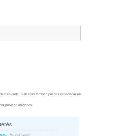
 al enviarla. Si deseas también puedes especificar un
er publicar imágenes.
nterés
- Béisbol cubano
o.cu