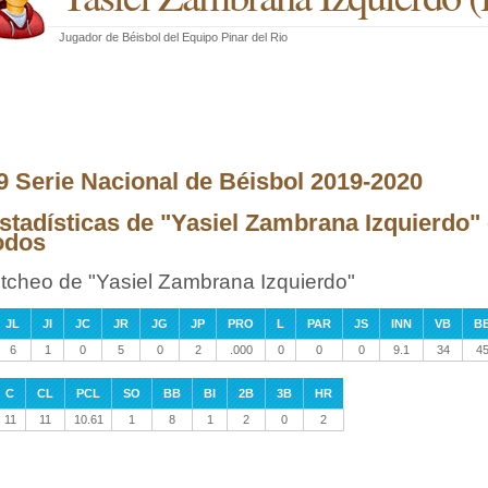
Jugador de Béisbol
del
Equipo Pinar del Rio
9 Serie Nacional de Béisbol 2019-2020
stadísticas de "Yasiel Zambrana Izquierdo" 
odos
itcheo de "Yasiel Zambrana Izquierdo"
JL
JI
JC
JR
JG
JP
PRO
L
PAR
JS
INN
VB
B
6
1
0
5
0
2
.000
0
0
0
9.1
34
4
C
CL
PCL
SO
BB
BI
2B
3B
HR
11
11
10.61
1
8
1
2
0
2