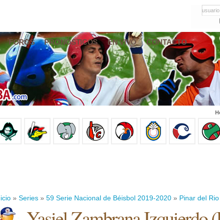
usuario
FOROS
PRONÓSTICOS
EN VIVO
CONTACTO
H
icio
»
Series
»
59 Serie Nacional de Béisbol 2019-2020
»
Pinar del Rio
Yasiel Zambrana Izquierdo
(