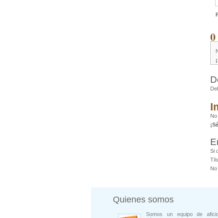
0
D
De
I
No 
¡S
E
Si 
Tít
No 
Quienes somos
Somos un equipo de afici