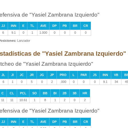
efensiva de "Yasiel Zambrana Izquierdo"
JJ
INN
E
TL
AVE
DP
PB
BR
CR
6
9.1
0
1
1.000
0
0
0
0
Posiciones:
Lanzador
stadísticas de "Yasiel Zambrana Izquierdo"
itcheo de "Yasiel Zambrana Izquierdo"
JL
JI
JC
JR
JG
JP
PRO
L
PAR
JS
INN
VB
B
6
1
0
5
0
2
.000
0
0
0
9.1
34
4
C
CL
PCL
SO
BB
BI
2B
3B
HR
11
11
10.61
1
8
1
2
0
2
efensiva de "Yasiel Zambrana Izquierdo"
JJ
INN
E
TL
AVE
DP
PB
BR
CR