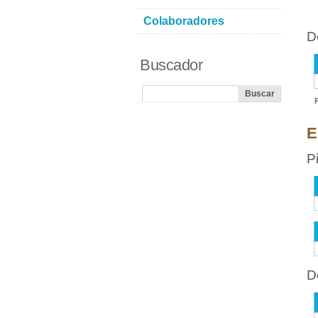
Colaboradores
D
Buscador
E
P
D