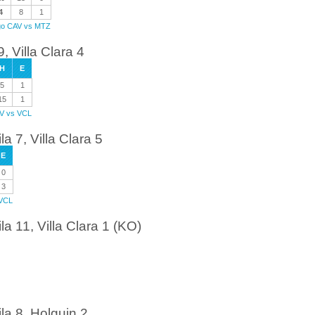
4
8
1
ego CAV vs MTZ
, Villa Clara 4
H
E
5
1
15
1
AV vs VCL
a 7, Villa Clara 5
E
0
3
 VCL
a 11, Villa Clara 1 (KO)
la 8, Holguin 2