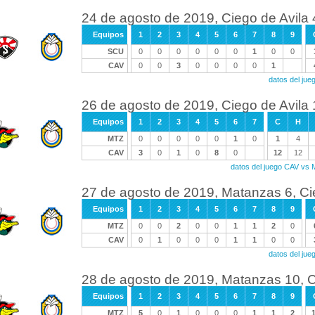
24 de agosto de 2019, Ciego de Avila
Equipos
1
2
3
4
5
6
7
8
9
SCU
0
0
0
0
0
0
1
0
0
CAV
0
0
3
0
0
0
0
1
datos del ju
26 de agosto de 2019, Ciego de Avila
Equipos
1
2
3
4
5
6
7
C
H
MTZ
0
0
0
0
0
1
0
1
4
CAV
3
0
1
0
8
0
12
12
datos del juego CAV vs
27 de agosto de 2019, Matanzas 6, Ci
Equipos
1
2
3
4
5
6
7
8
9
MTZ
0
0
2
0
0
1
1
2
0
CAV
0
1
0
0
0
1
1
0
0
datos del ju
28 de agosto de 2019, Matanzas 10, C
Equipos
1
2
3
4
5
6
7
8
9
MTZ
5
0
1
0
0
0
1
1
2