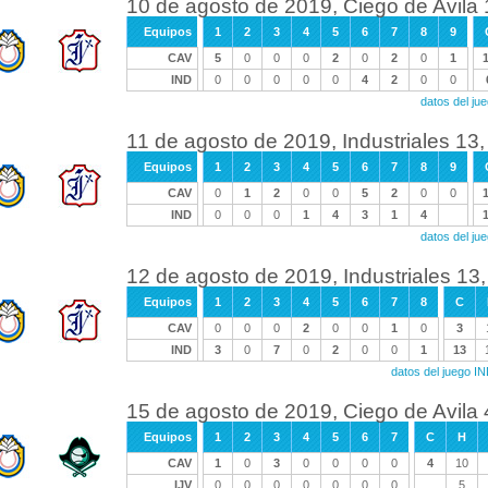
10 de agosto de 2019, Ciego de Avila 1
Equipos
1
2
3
4
5
6
7
8
9
CAV
5
0
0
0
2
0
2
0
1
IND
0
0
0
0
0
4
2
0
0
datos del ju
11 de agosto de 2019, Industriales 13,
Equipos
1
2
3
4
5
6
7
8
9
CAV
0
1
2
0
0
5
2
0
0
IND
0
0
0
1
4
3
1
4
datos del ju
12 de agosto de 2019, Industriales 13,
Equipos
1
2
3
4
5
6
7
8
C
CAV
0
0
0
2
0
0
1
0
3
IND
3
0
7
0
2
0
0
1
13
datos del juego I
15 de agosto de 2019, Ciego de Avila 4
Equipos
1
2
3
4
5
6
7
C
H
CAV
1
0
3
0
0
0
0
4
10
IJV
0
0
0
0
0
0
0
5