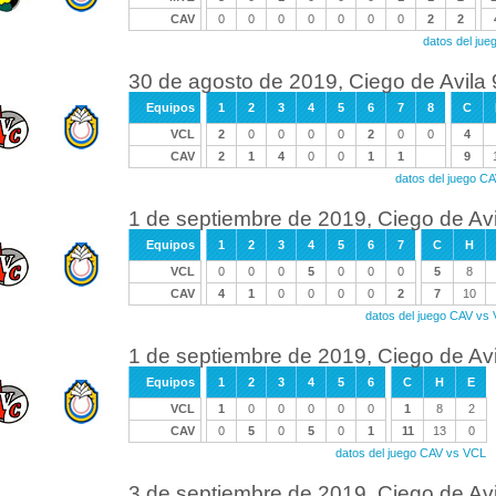
CAV
0
0
0
0
0
0
0
2
2
datos del ju
30 de agosto de 2019, Ciego de Avila 9
Equipos
1
2
3
4
5
6
7
8
C
VCL
2
0
0
0
0
2
0
0
4
CAV
2
1
4
0
0
1
1
9
datos del juego C
1 de septiembre de 2019, Ciego de Avil
Equipos
1
2
3
4
5
6
7
C
H
VCL
0
0
0
5
0
0
0
5
8
CAV
4
1
0
0
0
0
2
7
10
datos del juego CAV vs
1 de septiembre de 2019, Ciego de Avil
Equipos
1
2
3
4
5
6
C
H
E
VCL
1
0
0
0
0
0
1
8
2
CAV
0
5
0
5
0
1
11
13
0
datos del juego CAV vs VCL
3 de septiembre de 2019, Ciego de Avi