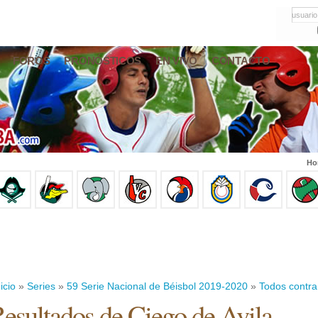
usuario
FOROS
PRONÓSTICOS
EN VIVO
CONTACTO
Ho
icio
»
Series
»
59 Serie Nacional de Béisbol 2019-2020
»
Todos contra
esultados de Ciego de Avila