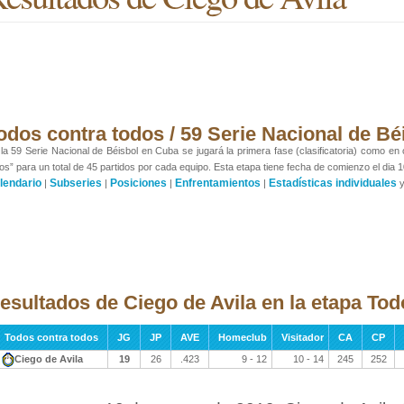
odos contra todos / 59 Serie Nacional de Bé
la 59 Serie Nacional de Béisbol en Cuba se jugará la primera fase (clasificatoria) como en
os” para un total de 45 partidos por cada equipo. Esta etapa tiene fecha de comienzo el dia 1
lendario
Subseries
Posiciones
Enfrentamientos
Estadísticas individuales
|
|
|
|
esultados de Ciego de Avila en la etapa Tod
Todos contra todos
JG
JP
AVE
Homeclub
Visitador
CA
CP
Ciego de Avila
19
26
.423
9 - 12
10 - 14
245
252