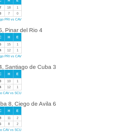
C
H
E
7
18
1
3
7
0
uego PRI vs CAV
, Pinar del Rio 4
C
H
E
6
15
1
4
12
1
uego PRI vs CAV
 4, Santiago de Cuba 3
C
H
E
3
10
1
4
12
1
ego CAV vs SCU
ba 8, Ciego de Avila 6
C
H
E
8
11
2
6
8
2
ego CAV vs SCU