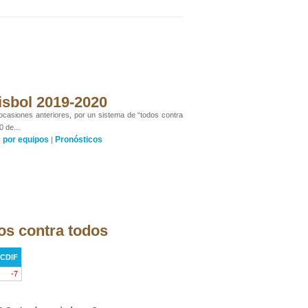
isbol 2019-2020
 ocasiones anteriores, por un sistema de “todos contra
0 de...
por equipos
Pronósticos
y
|
os contra todos
CDIF
-7