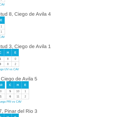
 CAV
tud 8, Ciego de Avila 4
E
1
1
 CAV
tud 3, Ciego de Avila 1
C
H
E
1
8
0
3
8
2
uego IJV vs CAV
 Ciego de Avila 5
10
C
H
E
0
5
10
1
1
6
11
2
 juego PRI vs CAV
, Pinar del Rio 3