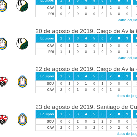
Equipos
1
2
3
4
5
6
7
8
9
CAV
0
1
0
0
1
3
2
0
0
PRI
0
0
0
0
0
0
3
0
0
datos del j
20 de agosto de 2019, Ciego de Avila 6
Equipos
1
2
3
4
5
6
7
8
9
CAV
0
1
2
2
0
1
0
0
0
PRI
1
1
0
0
1
0
0
0
1
datos del j
22 de agosto de 2019, Ciego de Avila
Equipos
1
2
3
4
5
6
7
8
9
SCU
0
1
0
1
0
1
0
0
0
CAV
2
0
1
0
0
0
1
0
datos del ju
23 de agosto de 2019, Santiago de Cu
Equipos
1
2
3
4
5
6
7
8
9
SCU
0
0
2
0
1
2
3
0
0
CAV
2
0
0
0
2
0
0
2
0
datos del ju