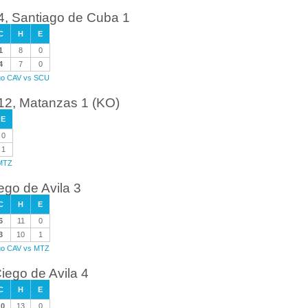
 4, Santiago de Cuba 1
C
H
E
1
8
0
4
7
0
ego CAV vs SCU
 12, Matanzas 1 (KO)
E
0
1
 MTZ
ego de Avila 3
C
H
E
6
11
0
3
10
1
ego CAV vs MTZ
iego de Avila 4
C
H
E
10
13
0