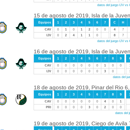
datos del juego IJV vs
15 de agosto de 2019, Isla de la Juven
Equipos
1
2
3
4
5
6
7
C
H
CAV
0
1
0
1
2
0
0
4
7
IJV
0
2
4
1
1
0
8
7
datos del juego IJV vs
16 de agosto de 2019, Isla de la Juven
Equipos
1
2
3
4
5
6
7
8
9
CAV
0
0
0
0
0
0
1
0
0
IJV
0
0
0
0
0
0
3
0
datos del j
18 de agosto de 2019, Pinar del Rio 6,
Equipos
1
2
3
4
5
6
7
8
9
CAV
0
0
0
0
0
0
4
0
1
PRI
0
0
0
0
3
0
2
0
0
datos del
19 de agosto de 2019, Ciego de Avila 7