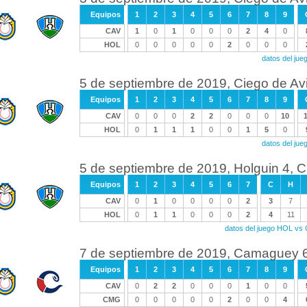
Equipos
1
2
3
4
5
6
7
8
9
CAV
1
0
1
0
0
0
2
4
0
HOL
0
0
0
0
0
2
0
0
0
datos del ju
5 de septiembre de 2019, Ciego de Avi
Equipos
1
2
3
4
5
6
7
8
9
CAV
0
0
0
2
2
0
0
0
10
HOL
0
1
1
1
0
0
1
5
0
datos del ju
5 de septiembre de 2019, Holguin 4, C
Equipos
1
2
3
4
5
6
7
C
H
CAV
0
1
0
0
0
0
2
3
7
HOL
0
1
1
0
0
0
2
4
11
datos del juego HOL vs
7 de septiembre de 2019, Camaguey 6,
Equipos
1
2
3
4
5
6
7
8
9
CAV
0
2
2
0
0
0
1
0
0
CMG
0
0
0
0
0
2
0
0
4