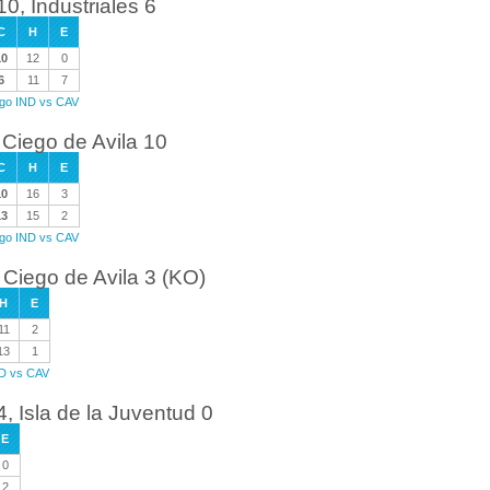
0, Industriales 6
C
H
E
10
12
0
6
11
7
ego IND vs CAV
 Ciego de Avila 10
C
H
E
10
16
3
13
15
2
ego IND vs CAV
 Ciego de Avila 3 (KO)
H
E
11
2
13
1
ND vs CAV
, Isla de la Juventud 0
E
0
2