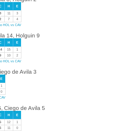
C
H
E
8
11
3
2
7
4
ego HOL vs CAV
la 14, Holguin 9
C
H
E
14
15
1
9
10
2
ego HOL vs CAV
iego de Avila 3
E
1
0
 CAV
 Ciego de Avila 5
C
H
E
5
12
1
6
11
0