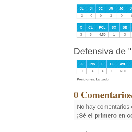
JL
JI
JC
JR
JG
J
3
0
0
3
0
C
CL
PCL
SO
BB
3
3
4.50
1
3
Defensiva de 
JJ
INN
E
TL
AVE
0
4
4
1
6.00
Posiciones:
Lanzador
0 Comentarios
No hay comentarios 
¡Sé el primero en 