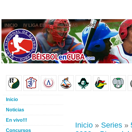
INICIO
IV LIGA ELITE
NOTICIAS
FOROS
PRONÓSTIC
Inicio
Noticias
En vivo!!!
Inicio
»
Series
»
Concursos