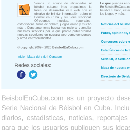
Somos un equipo de aficionados al
Lo que puedes enco
béisbol cubano. Nos propusimos la
En BeisbolEnCuba.co
tarea de desarrollar esta web con el
béisbol cubano, estad
objetivo de brindar información sobre el
los juegos y más...
Béisbol en Cuba y su Serie Nacional.
Ofrecemos noticias, reportajes,
estadísticas, foros de debate, juegos online y mucho
Noticias del béisb
más... Constantemente buscamos mejorar y ampliar
nuestros servicios por lo que pronto publicaremos
Foros, opiniones, 
nuevas secciones en nuestra web como concursos
y otros entretenimientos.
Concursos sobre e
© copyright 2009 - 2026
BeisbolEnCuba.com
Estadísticas de la 
Inicio
|
Mapa del sitio
|
Contacto
Serie 50, la Serie d
Redes sociales:
Mapa de nuestra 
Directorio de Béi
BeisbolEnCuba.com es un proyecto desarr
Serie Nacional de Béisbol en Cuba. Inclui
diarios, estadísticas, noticias, report
para que los usuarios publiquen sus ideas