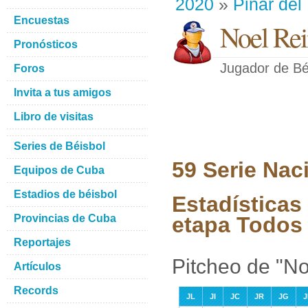
2020
»
Pinar del
Encuestas
Noel Rei
Pronósticos
Jugador de Bé
Foros
Invita a tus amigos
Libro de visitas
Series de Béisbol
59 Serie Nac
Equipos de Cuba
Estadios de béisbol
Estadísticas
Provincias de Cuba
etapa Todos 
Reportajes
Pitcheo de "N
Artículos
Records
JL
JI
JC
JR
JG
J