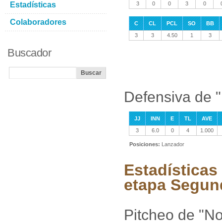
Estadísticas
3
0
0
3
0
Colaboradores
C
CL
PCL
SO
BB
3
3
4.50
1
3
Buscador
Defensiva de 
JJ
INN
E
TL
AVE
3
6.0
0
4
1.000
Posiciones:
Lanzador
Estadísticas
etapa Segun
Pitcheo de "N