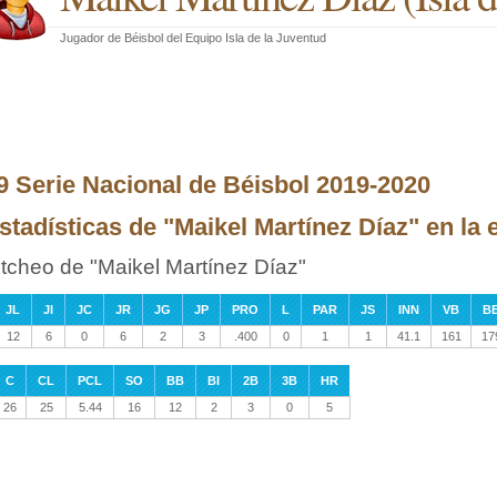
Jugador de Béisbol
del
Equipo Isla de la Juventud
9 Serie Nacional de Béisbol 2019-2020
stadísticas de "Maikel Martínez Díaz" en la
itcheo de "Maikel Martínez Díaz"
JL
JI
JC
JR
JG
JP
PRO
L
PAR
JS
INN
VB
B
12
6
0
6
2
3
.400
0
1
1
41.1
161
17
C
CL
PCL
SO
BB
BI
2B
3B
HR
26
25
5.44
16
12
2
3
0
5