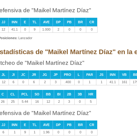
efensiva de "Maikel Martínez Díaz"
JJ
INN
E
TL
AVE
DP
PB
BR
CR
12
41.1
0
9
1.000
2
0
0
0
Posiciones:
Lanzador
stadísticas de "Maikel Martínez Díaz" en la
itcheo de "Maikel Martínez Díaz"
JL
JI
JC
JR
JG
JP
PRO
L
PAR
JS
INN
VB
B
12
6
0
6
2
3
.400
0
1
1
41.1
161
17
C
CL
PCL
SO
BB
BI
2B
3B
HR
26
25
5.44
16
12
2
3
0
5
efensiva de "Maikel Martínez Díaz"
JJ
INN
E
TL
AVE
DP
PB
BR
CR
6
1
9
1
1.96
0
0
0
0