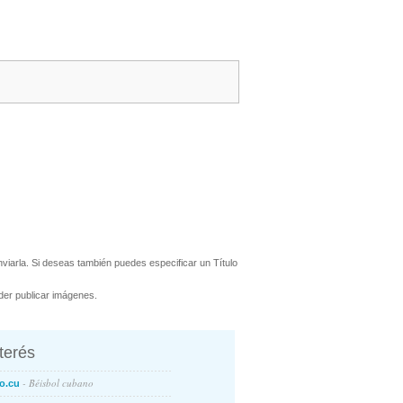
iarla. Si deseas también puedes especificar un Título
er publicar imágenes.
nterés
- Béisbol cubano
o.cu