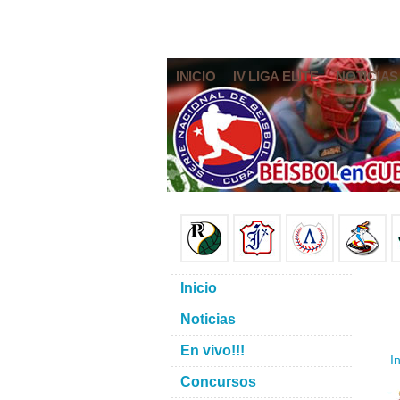
INICIO
IV LIGA ELITE
NOTICIAS
Inicio
Noticias
En vivo!!!
In
Concursos