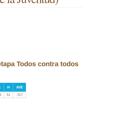
 etapa Todos contra todos
E
H
AVE
9
51
.317