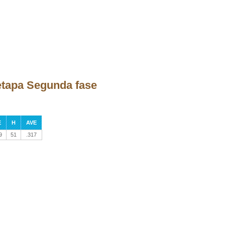
 etapa Segunda fase
E
H
AVE
9
51
.317