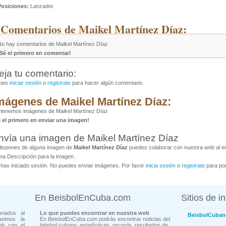
Posiciones:
Lanzador
 Comentarios de Maikel Martínez Díaz:
No hay comentarios de Maikel Martínez Díaz
¡Sé el primero en comentar!
eja tu comentario:
bes
iniciar sesión
o
registrate
para hacer algún comentario.
mágenes de Maikel Martínez Díaz:
 tenemos imágenes de Maikel Martínez Díaz
é el primero en enviar una imagen!
nvía una imagen de Maikel Martínez Díaz
dispones de alguna imagen de
Maikel Martínez Díaz
puedes colaborar con nuestra web al env
na Descripción para la imagen.
has iniciado sesión. No puedes enviar imágenes. Por favor
inicia sesión
o
registrate
para pod
En BeisbolEnCuba.com
Sitios de i
onados al
Lo que puedes encontrar en nuestra web
BeisbolCuban
usimos la
En BeisbolEnCuba.com podrás encontrar noticias del
eb con el
béisbol cubano, estadísticas, records, resultados de