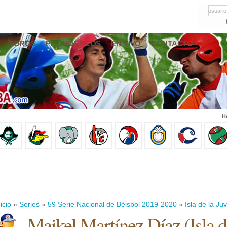
usuario
FOROS
PRONÓSTICOS
EN VIVO
CONTACTO
H
icio
»
Series
»
59 Serie Nacional de Béisbol 2019-2020
»
Isla de la Ju
Maikel Martínez Díaz
(
Isla 