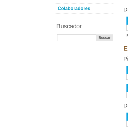
Colaboradores
D
Buscador
E
P
D