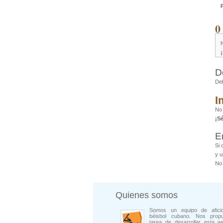
0
D
De
I
No
¡S
E
Si 
y u
No 
Quienes somos
Somos un equipo de afici
béisbol cubano. Nos prop
tarea de desarrollar esta w