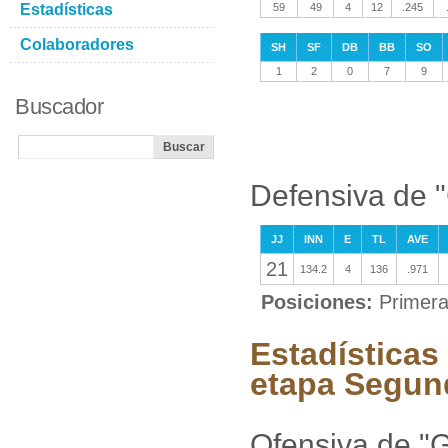
Estadísticas
59
49
4
12
.245
Colaboradores
SH
SF
DB
BB
SO
1
2
0
7
9
Buscador
Defensiva de "
JJ
INN
E
TL
AVE
21
134.2
4
136
.971
Posiciones:
Primera
Estadísticas
etapa Segun
Ofensiva de "G