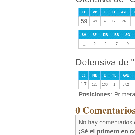
CB
VB
C
H
AVE
59
49
4
12
.245
SH
SF
DB
BB
SO
1
2
0
7
9
Defensiva de "
JJ
INN
E
TL
AVE
17
128
136
1
8.82
Posiciones:
Primera
0 Comentarios
No hay comentarios 
¡Sé el primero en 