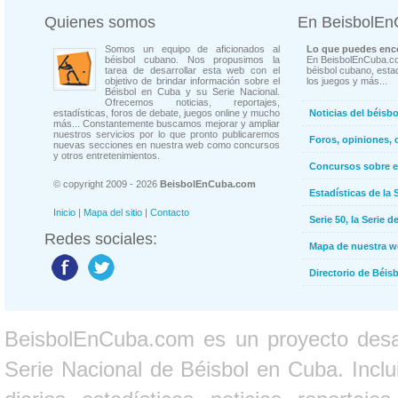
Quienes somos
En BeisbolE
Somos un equipo de aficionados al
Lo que puedes enco
béisbol cubano. Nos propusimos la
En BeisbolEnCuba.co
tarea de desarrollar esta web con el
béisbol cubano, estad
objetivo de brindar información sobre el
los juegos y más...
Béisbol en Cuba y su Serie Nacional.
Ofrecemos noticias, reportajes,
estadísticas, foros de debate, juegos online y mucho
Noticias del béisb
más... Constantemente buscamos mejorar y ampliar
nuestros servicios por lo que pronto publicaremos
Foros, opiniones, 
nuevas secciones en nuestra web como concursos
y otros entretenimientos.
Concursos sobre e
© copyright 2009 - 2026
BeisbolEnCuba.com
Estadísticas de la 
Inicio
|
Mapa del sitio
|
Contacto
Serie 50, la Serie d
Redes sociales:
Mapa de nuestra 
Directorio de Béi
BeisbolEnCuba.com es un proyecto desarr
Serie Nacional de Béisbol en Cuba. Inclui