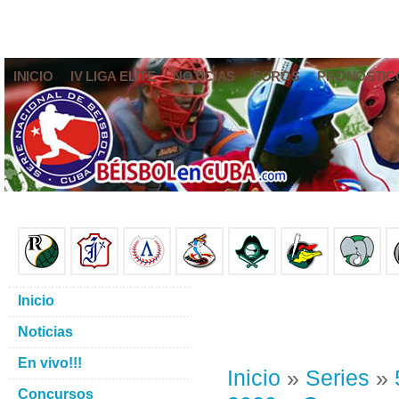
INICIO
IV LIGA ELITE
NOTICIAS
FOROS
PRONÓSTIC
Inicio
Noticias
En vivo!!!
Inicio
»
Series
»
Concursos