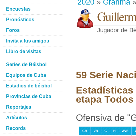
2020
»
Granma
»
Encuestas
Guillerm
Pronósticos
Jugador de Bé
Foros
Invita a tus amigos
Libro de visitas
Series de Béisbol
59 Serie Nac
Equipos de Cuba
Estadios de béisbol
Estadísticas
Provincias de Cuba
etapa Todos 
Reportajes
Ofensiva de "G
Artículos
Records
CB
VB
C
H
AVE