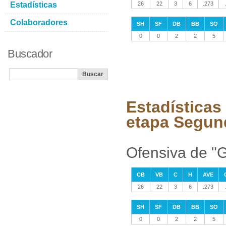
Estadísticas
26
22
3
6
.273
Colaboradores
SH
SF
DB
BB
SO
0
0
2
2
5
Buscador
Estadísticas
etapa Segun
Ofensiva de "G
CB
VB
C
H
AVE
26
22
3
6
.273
SH
SF
DB
BB
SO
0
0
2
2
5