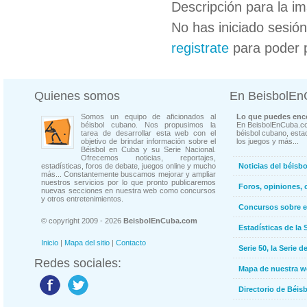
Descripción para la i
No has iniciado sesió
registrate
para poder 
Quienes somos
En BeisbolE
Somos un equipo de aficionados al
Lo que puedes enco
béisbol cubano. Nos propusimos la
En BeisbolEnCuba.co
tarea de desarrollar esta web con el
béisbol cubano, estad
objetivo de brindar información sobre el
los juegos y más...
Béisbol en Cuba y su Serie Nacional.
Ofrecemos noticias, reportajes,
estadísticas, foros de debate, juegos online y mucho
Noticias del béisb
más... Constantemente buscamos mejorar y ampliar
nuestros servicios por lo que pronto publicaremos
Foros, opiniones, 
nuevas secciones en nuestra web como concursos
y otros entretenimientos.
Concursos sobre e
© copyright 2009 - 2026
BeisbolEnCuba.com
Estadísticas de la 
Inicio
|
Mapa del sitio
|
Contacto
Serie 50, la Serie d
Redes sociales:
Mapa de nuestra 
Directorio de Béi