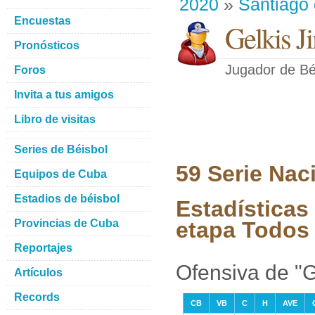
2020
»
Santiago
Encuestas
Gelkis J
Pronósticos
Jugador de Bé
Foros
Invita a tus amigos
Libro de visitas
Series de Béisbol
59 Serie Nac
Equipos de Cuba
Estadios de béisbol
Estadísticas
Provincias de Cuba
etapa Todos 
Reportajes
Ofensiva de "G
Artículos
Records
CB
VB
C
H
AVE