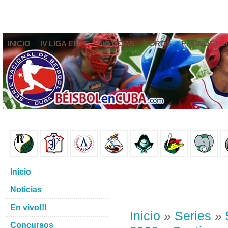
INICIO
IV LIGA ELITE
NOTICIAS
FOROS
PRONÓSTIC
Inicio
Noticias
En vivo!!!
Inicio
»
Series
»
Concursos