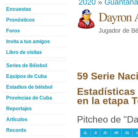
2020
»
Guantan
Encuestas
Dayron A
Pronósticos
Jugador de Bé
Foros
Invita a tus amigos
Libro de visitas
Series de Béisbol
59 Serie Nac
Equipos de Cuba
Estadios de béisbol
Estadísticas
Provincias de Cuba
en la etapa 
Reportajes
Pitcheo de "Da
Artículos
Records
JL
JI
JC
JR
JG
J