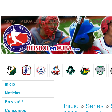
INICIO
IV LIGA ELITE
NOTICIAS
FOROS
PRONÓSTIC
Inicio
Noticias
En vivo!!!
Inicio
»
Series
»
Concursos