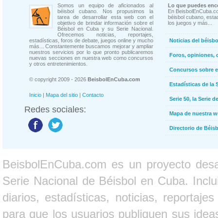
Somos un equipo de aficionados al
Lo que puedes enco
béisbol cubano. Nos propusimos la
En BeisbolEnCuba.co
tarea de desarrollar esta web con el
béisbol cubano, estad
objetivo de brindar información sobre el
los juegos y más...
Béisbol en Cuba y su Serie Nacional.
Ofrecemos noticias, reportajes,
estadísticas, foros de debate, juegos online y mucho
Noticias del béisb
más... Constantemente buscamos mejorar y ampliar
nuestros servicios por lo que pronto publicaremos
Foros, opiniones, 
nuevas secciones en nuestra web como concursos
y otros entretenimientos.
Concursos sobre e
© copyright 2009 - 2026
BeisbolEnCuba.com
Estadísticas de la 
Inicio
|
Mapa del sitio
|
Contacto
Serie 50, la Serie d
Redes sociales:
Mapa de nuestra 
Directorio de Béi
BeisbolEnCuba.com es un proyecto desarr
Serie Nacional de Béisbol en Cuba. Inclui
diarios, estadísticas, noticias, report
para que los usuarios publiquen sus ideas