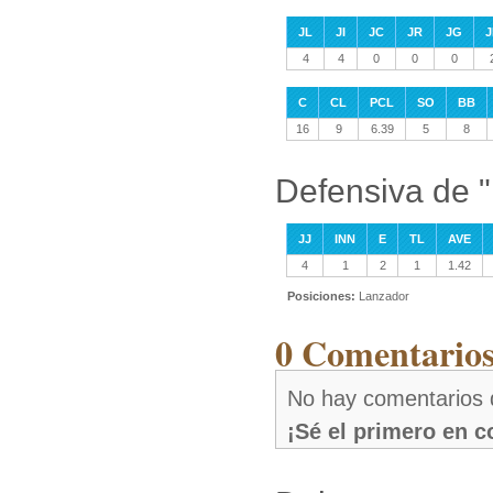
JL
JI
JC
JR
JG
J
4
4
0
0
0
C
CL
PCL
SO
BB
16
9
6.39
5
8
Defensiva de 
JJ
INN
E
TL
AVE
4
1
2
1
1.42
Posiciones:
Lanzador
0 Comentarios
No hay comentarios 
¡Sé el primero en 