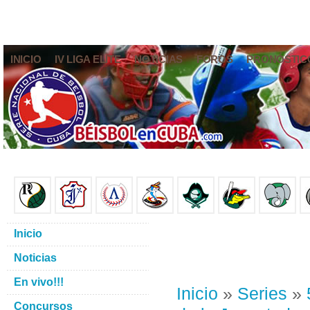
INICIO
IV LIGA ELITE
NOTICIAS
FOROS
PRONÓSTIC
Inicio
Noticias
En vivo!!!
Inicio
»
Series
»
Concursos