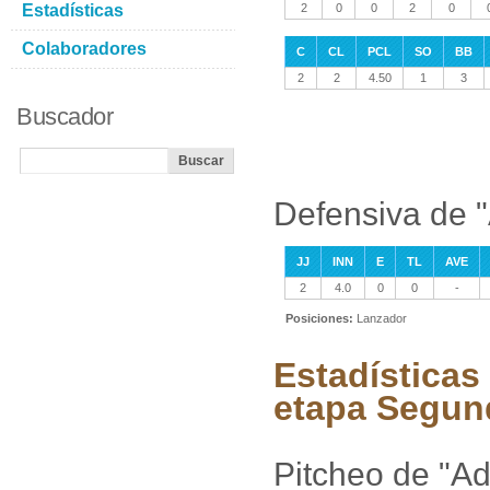
Estadísticas
2
0
0
2
0
Colaboradores
C
CL
PCL
SO
BB
2
2
4.50
1
3
Buscador
Defensiva de "
JJ
INN
E
TL
AVE
2
4.0
0
0
-
Posiciones:
Lanzador
Estadísticas
etapa Segun
Pitcheo de "Ad