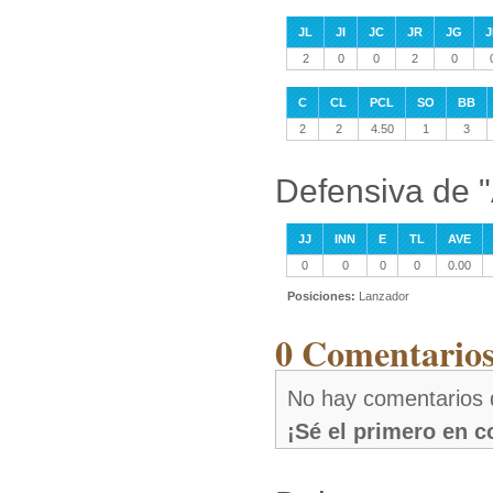
JL
JI
JC
JR
JG
J
2
0
0
2
0
C
CL
PCL
SO
BB
2
2
4.50
1
3
Defensiva de "
JJ
INN
E
TL
AVE
0
0
0
0
0.00
Posiciones:
Lanzador
0 Comentarios
No hay comentarios 
¡Sé el primero en 