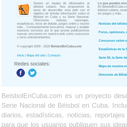
Somos un equipo de aficionados al
Lo que puedes enco
béisbol cubano. Nos propusimos la
En BeisbolEnCuba.co
tarea de desarrollar esta web con el
béisbol cubano, estad
objetivo de brindar información sobre el
los juegos y más...
Béisbol en Cuba y su Serie Nacional.
Ofrecemos noticias, reportajes,
estadísticas, foros de debate, juegos online y mucho
Noticias del béisb
más... Constantemente buscamos mejorar y ampliar
nuestros servicios por lo que pronto publicaremos
Foros, opiniones, 
nuevas secciones en nuestra web como concursos
y otros entretenimientos.
Concursos sobre e
© copyright 2009 - 2026
BeisbolEnCuba.com
Estadísticas de la 
Inicio
|
Mapa del sitio
|
Contacto
Serie 50, la Serie d
Redes sociales:
Mapa de nuestra 
Directorio de Béi
BeisbolEnCuba.com es un proyecto desarr
Serie Nacional de Béisbol en Cuba. Inclui
diarios, estadísticas, noticias, report
para que los usuarios publiquen sus ideas