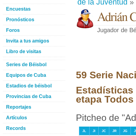
de la Juventud
» 
Encuestas
Adrián C
Pronósticos
Jugador de Bé
Foros
Invita a tus amigos
Libro de visitas
Series de Béisbol
59 Serie Nac
Equipos de Cuba
Estadios de béisbol
Estadísticas
Provincias de Cuba
etapa Todos 
Reportajes
Pitcheo de "Ad
Artículos
Records
JL
JI
JC
JR
JG
J