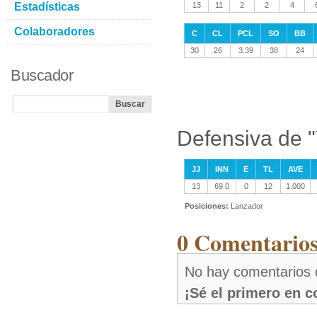
Estadísticas
13
11
2
2
4
Colaboradores
C
CL
PCL
SO
BB
30
26
3.39
38
24
Buscador
Defensiva de 
JJ
INN
E
TL
AVE
13
69.0
0
12
1.000
Posiciones:
Lanzador
0 Comentarios
No hay comentarios 
¡Sé el primero en 