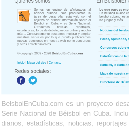
Quienes somos
En BeisbolE
Somos un equipo de aficionados al
Lo que puedes enco
béisbol cubano. Nos propusimos la
En BeisbolEnCuba.co
tarea de desarrollar esta web con el
béisbol cubano, estad
objetivo de brindar información sobre el
los juegos y más...
Béisbol en Cuba y su Serie Nacional.
Ofrecemos noticias, reportajes,
estadísticas, foros de debate, juegos online y mucho
Noticias del béisb
más... Constantemente buscamos mejorar y ampliar
nuestros servicios por lo que pronto publicaremos
Foros, opiniones, 
nuevas secciones en nuestra web como concursos
y otros entretenimientos.
Concursos sobre e
© copyright 2009 - 2026
BeisbolEnCuba.com
Estadísticas de la 
Inicio
|
Mapa del sitio
|
Contacto
Serie 50, la Serie d
Redes sociales:
Mapa de nuestra 
Directorio de Béi
BeisbolEnCuba.com es un proyecto desarr
Serie Nacional de Béisbol en Cuba. Inclui
diarios, estadísticas, noticias, report