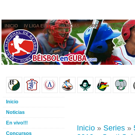
INICIO
IV LIGA ELITE
NOTICIAS
FOROS
PRONÓSTIC
Inicio
Noticias
En vivo!!!
Inicio
»
Series
»
Concursos