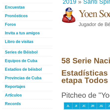
2019
»
Santi Spir
Encuestas
Yoen Soc
Pronósticos
Jugador de Bé
Foros
Invita a tus amigos
Libro de visitas
Series de Béisbol
58 Serie Nac
Equipos de Cuba
Estadios de béisbol
Estadísticas
Provincias de Cuba
etapa Todos 
Reportajes
Pitcheo de "Y
Artículos
Records
JL
JI
JC
JR
JG
J