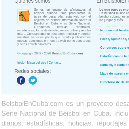
Quienes somos
En BeisbolE
Somos un equipo de aficionados al
Lo que puedes enco
béisbol cubano. Nos propusimos la
En BeisbolEnCuba.co
tarea de desarrollar esta web con el
béisbol cubano, estad
objetivo de brindar información sobre el
los juegos y más...
Béisbol en Cuba y su Serie Nacional.
Ofrecemos noticias, reportajes,
estadísticas, foros de debate, juegos online y mucho
Noticias del béisb
más... Constantemente buscamos mejorar y ampliar
nuestros servicios por lo que pronto publicaremos
Foros, opiniones, 
nuevas secciones en nuestra web como concursos
y otros entretenimientos.
Concursos sobre e
© copyright 2009 - 2026
BeisbolEnCuba.com
Estadísticas de la 
Inicio
|
Mapa del sitio
|
Contacto
Serie 50, la Serie d
Redes sociales:
Mapa de nuestra 
Directorio de Béi
BeisbolEnCuba.com es un proyecto desarr
Serie Nacional de Béisbol en Cuba. Inclui
diarios, estadísticas, noticias, report