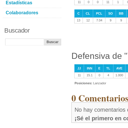
Estadísticas
11
0
0
11
1
Colaboradores
C
CL
PCL
SO
BB
13
12
7.04
9
9
Buscador
Defensiva de 
JJ
INN
E
TL
AVE
11
15.1
0
4
1.000
Posiciones:
Lanzador
0 Comentarios
No hay comentarios 
¡Sé el primero en 