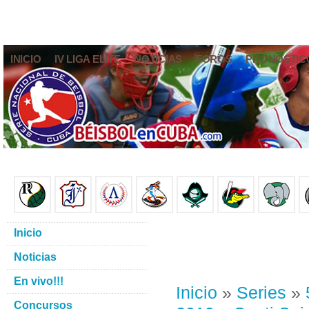
INICIO
IV LIGA ELITE
NOTICIAS
FOROS
PRONÓSTIC
Inicio
Noticias
En vivo!!!
Inicio
»
Series
»
Concursos