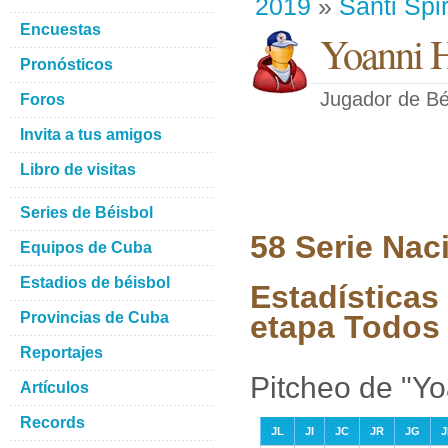
2019
»
Santi Spir
Encuestas
Yoanni 
Pronósticos
Jugador de Bé
Foros
Invita a tus amigos
Libro de visitas
Series de Béisbol
58 Serie Nac
Equipos de Cuba
Estadios de béisbol
Estadísticas
Provincias de Cuba
etapa Todos 
Reportajes
Pitcheo de "Y
Artículos
Records
JL
JI
JC
JR
JG
J