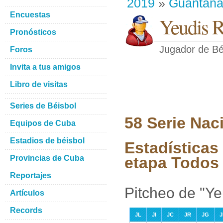
2019
»
Guantan
Encuestas
Yeudis 
Pronósticos
Jugador de Bé
Foros
Invita a tus amigos
Libro de visitas
Series de Béisbol
58 Serie Nac
Equipos de Cuba
Estadios de béisbol
Estadísticas
Provincias de Cuba
etapa Todos 
Reportajes
Pitcheo de "Y
Artículos
Records
JL
JI
JC
JR
JG
J