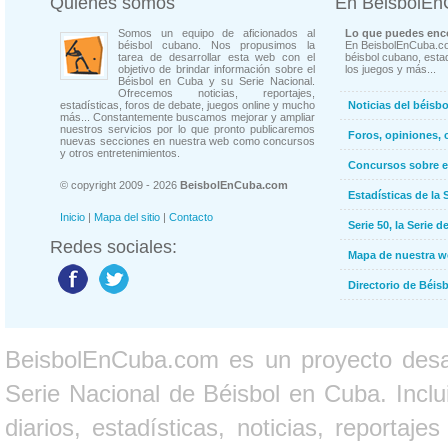
Quienes somos
En BeisbolE
Somos un equipo de aficionados al
Lo que puedes enco
béisbol cubano. Nos propusimos la
En BeisbolEnCuba.co
tarea de desarrollar esta web con el
béisbol cubano, estad
objetivo de brindar información sobre el
los juegos y más...
Béisbol en Cuba y su Serie Nacional.
Ofrecemos noticias, reportajes,
estadísticas, foros de debate, juegos online y mucho
Noticias del béisb
más... Constantemente buscamos mejorar y ampliar
nuestros servicios por lo que pronto publicaremos
Foros, opiniones, 
nuevas secciones en nuestra web como concursos
y otros entretenimientos.
Concursos sobre e
© copyright 2009 - 2026
BeisbolEnCuba.com
Estadísticas de la 
Inicio
|
Mapa del sitio
|
Contacto
Serie 50, la Serie d
Redes sociales:
Mapa de nuestra 
Directorio de Béi
BeisbolEnCuba.com es un proyecto desarr
Serie Nacional de Béisbol en Cuba. Inclui
diarios, estadísticas, noticias, report