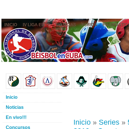
INICIO
IV LIGA ELITE
NOTICIAS
FOROS
PRONÓSTIC
Inicio
Noticias
En vivo!!!
Inicio
»
Series
»
Concursos