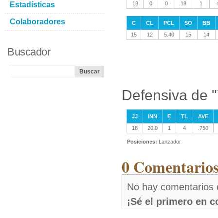
Estadísticas
18
0
0
18
1
Colaboradores
C
CL
PCL
SO
BB
15
12
5.40
15
14
Buscador
Defensiva de 
JJ
INN
E
TL
AVE
18
20.0
1
4
.750
Posiciones:
Lanzador
0 Comentarios
No hay comentarios
¡Sé el primero en 