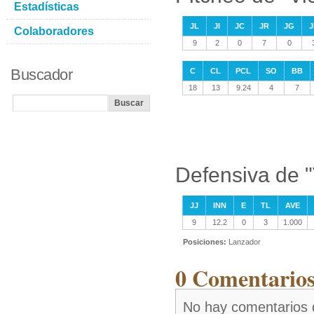
Estadísticas
JL
JI
JC
JR
JG
J
Colaboradores
9
2
0
7
0
Buscador
C
CL
PCL
SO
BB
18
13
9.24
4
7
Defensiva de "
JJ
INN
E
TL
AVE
9
12.2
0
3
1.000
Posiciones:
Lanzador
0 Comentarios
No hay comentarios 