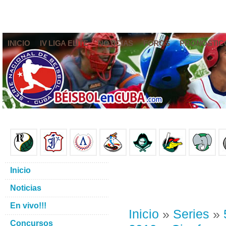
INICIO
IV LIGA ELITE
NOTICIAS
FOROS
PRONÓSTIC
Inicio
Noticias
En vivo!!!
Inicio
»
Series
»
Concursos