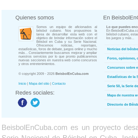
Quienes somos
En BeisbolE
Somos un equipo de aficionados al
Lo que puedes enco
béisbol cubano. Nos propusimos la
En BeisbolEnCuba.co
tarea de desarrollar esta web con el
béisbol cubano, estad
objetivo de brindar información sobre el
los juegos y más...
Béisbol en Cuba y su Serie Nacional.
Ofrecemos noticias, reportajes,
estadísticas, foros de debate, juegos online y mucho
Noticias del béisb
más... Constantemente buscamos mejorar y ampliar
nuestros servicios por lo que pronto publicaremos
Foros, opiniones, 
nuevas secciones en nuestra web como concursos
y otros entretenimientos.
Concursos sobre e
© copyright 2009 - 2026
BeisbolEnCuba.com
Estadísticas de la 
Inicio
|
Mapa del sitio
|
Contacto
Serie 50, la Serie d
Redes sociales:
Mapa de nuestra 
Directorio de Béi
BeisbolEnCuba.com es un proyecto desarr
Serie Nacional de Béisbol en Cuba. Inclui