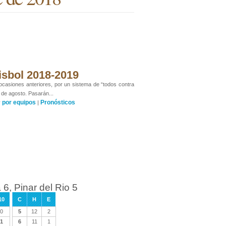
isbol 2018-2019
 ocasiones anteriores, por un sistema de “todos contra
 de agosto. Pasarán...
por equipos
Pronósticos
y
|
6, Pinar del Rio 5
10
C
H
E
0
5
12
2
1
6
11
1