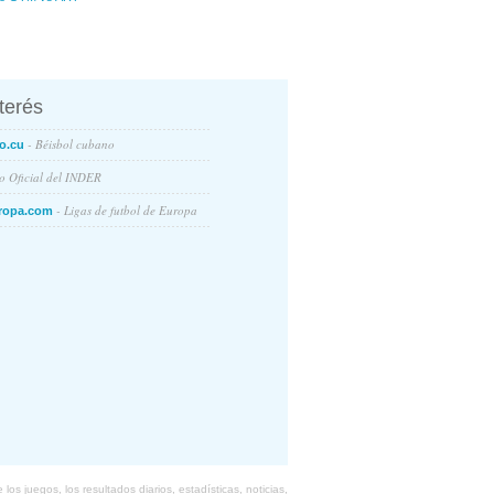
nterés
- Béisbol cubano
o.cu
io Oficial del INDER
- Ligas de futbol de Europa
ropa.com
s juegos, los resultados diarios, estadísticas, noticias,