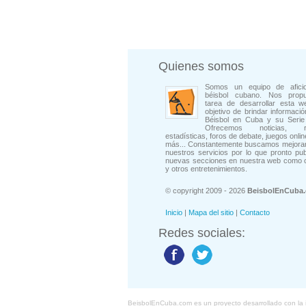
Quienes somos
Somos un equipo de afici
béisbol cubano. Nos prop
tarea de desarrollar esta w
objetivo de brindar informació
Béisbol en Cuba y su Serie 
Ofrecemos noticias, rep
estadísticas, foros de debate, juegos onli
más... Constantemente buscamos mejorar
nuestros servicios por lo que pronto pu
nuevas secciones en nuestra web como 
y otros entretenimientos.
© copyright 2009 - 2026
BeisbolEnCuba
Inicio
|
Mapa del sitio
|
Contacto
Redes sociales:
BeisbolEnCuba.com es un proyecto desarrollado con la ide