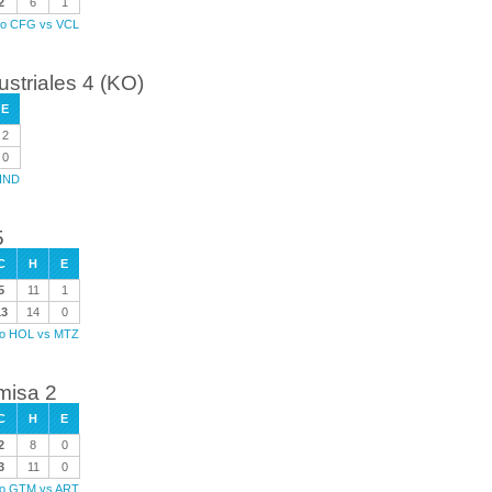
2
6
1
ego CFG vs VCL
striales 4 (KO)
E
2
0
 IND
5
C
H
E
5
11
1
13
14
0
ego HOL vs MTZ
misa 2
C
H
E
2
8
0
3
11
0
ego GTM vs ART