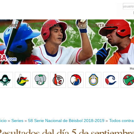
usuario
FOROS
PRONÓSTICOS
EN VIVO
CONTACTO
Ho
icio
»
Series
»
58 Serie Nacional de Béisbol 2018-2019
»
Todos contra
esultados del día 5 de septiembr