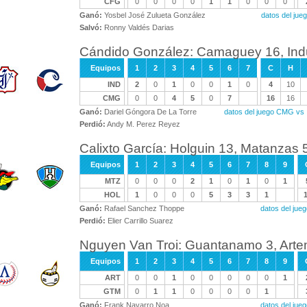
CFG
0
0
0
0
1
1
0
0
0
Ganó:
Yosbel José Zulueta González
datos del ju
Salvó:
Ronny Valdés Darias
Cándido González: Camaguey 16, Indu
Equipos
1
2
3
4
5
6
7
C
H
IND
2
0
1
0
0
1
0
4
10
CMG
0
0
4
5
0
7
16
16
Ganó:
Dariel Góngora De La Torre
datos del juego CMG vs
Perdió:
Andy M. Perez Reyez
Calixto García: Holguin 13, Matanzas 
Equipos
1
2
3
4
5
6
7
8
9
MTZ
0
0
0
2
1
0
1
0
1
HOL
1
0
0
0
5
3
3
1
Ganó:
Rafael Sanchez Thoppe
datos del ju
Perdió:
Elier Carrillo Suarez
Nguyen Van Troi: Guantanamo 3, Arte
Equipos
1
2
3
4
5
6
7
8
9
ART
0
0
1
0
0
0
0
0
1
GTM
0
1
1
0
0
0
0
1
Ganó:
Frank Navarro Noa
datos del ju