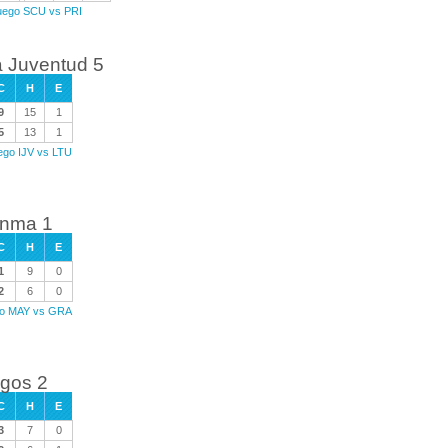
juego SCU vs PRI
la Juventud 5
C
H
E
9
15
1
5
13
1
uego IJV vs LTU
anma 1
C
H
E
1
9
0
2
6
0
ego MAY vs GRA
egos 2
C
H
E
3
7
0