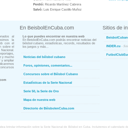
Perdió:
Ricardo Martínez Cabrera
Salvó:
Luis Enrique Castillo Muñoz
En BeisbolEnCuba.com
Sitios de i
onados al
Lo que puedes encontrar en nuestra web
BeisbolCuban
usimos la
En BeisbolEnCuba.com podrás encontrar noticias del
eb con el
béisbol cubano, estadísticas, records, resultados de
- Sit
INDER.cu
n sobre el
los juegos y más...
Nacional.
ortajes,
FutbolClubEu
ne y mucho
Noticias del béisbol cubano
 y ampliar
blicaremos
Foros, opiniones, comentarios...
concursos
Concursos sobre el Béisbol Cubano
.com
Estadísticas de la Serie Nacional
Serie 50, la Serie de Oro
Mapa de nuestra web
Directorio de BéisbolenCuba.com
a brindar información sobre la Serie Nacional de Béisbol en Cuba. Incluiremos el calendario de lo