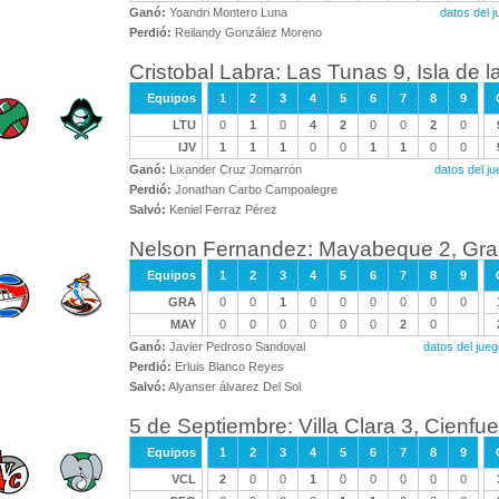
Ganó:
Yoandri Montero Luna
datos del 
Perdió:
Reilandy González Moreno
Cristobal Labra: Las Tunas 9, Isla de 
Equipos
1
2
3
4
5
6
7
8
9
LTU
0
1
0
4
2
0
0
2
0
IJV
1
1
1
0
0
1
1
0
0
Ganó:
Lixander Cruz Jomarrón
datos del j
Perdió:
Jonathan Carbo Campoalegre
Salvó:
Keniel Ferraz Pérez
Nelson Fernandez: Mayabeque 2, Gr
Equipos
1
2
3
4
5
6
7
8
9
GRA
0
0
1
0
0
0
0
0
0
MAY
0
0
0
0
0
0
2
0
Ganó:
Javier Pedroso Sandoval
datos del ju
Perdió:
Erluis Blanco Reyes
Salvó:
Alyanser álvarez Del Sol
5 de Septiembre: Villa Clara 3, Cienfu
Equipos
1
2
3
4
5
6
7
8
9
VCL
2
0
0
1
0
0
0
0
0