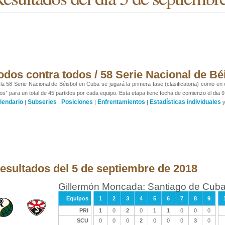
odos contra todos / 58 Serie Nacional de Bé
la 58 Serie Nacional de Béisbol en Cuba se jugará la primera fase (clasificatoria) como en
os” para un total de 45 partidos por cada equipo. Esta etapa tiene fecha de comienzo el dia 9
lendario
Subseries
Posiciones
Enfrentamientos
Estadísticas individuales
|
|
|
|
esultados del 5 de septiembre de 2018
Gillermón Moncada: Santiago de Cuba 
Equipos
1
2
3
4
5
6
7
8
9
PRI
1
0
2
0
1
1
0
0
0
SCU
0
0
0
2
0
0
0
3
0