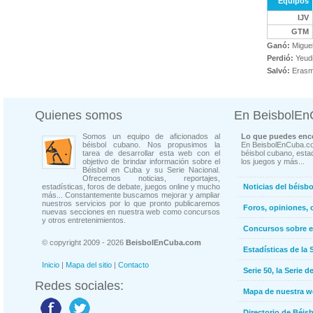
Equipos
IJV
GTM
Ganó:
Miguel
Perdió:
Yeud
Salvó:
Erasmo
Quienes somos
En BeisbolE
Somos un equipo de aficionados al
Lo que puedes enco
béisbol cubano. Nos propusimos la
En BeisbolEnCuba.co
tarea de desarrollar esta web con el
béisbol cubano, estad
objetivo de brindar información sobre el
los juegos y más...
Béisbol en Cuba y su Serie Nacional.
Ofrecemos noticias, reportajes,
estadísticas, foros de debate, juegos online y mucho
Noticias del béisb
más... Constantemente buscamos mejorar y ampliar
nuestros servicios por lo que pronto publicaremos
Foros, opiniones, 
nuevas secciones en nuestra web como concursos
y otros entretenimientos.
Concursos sobre e
© copyright 2009 - 2026
BeisbolEnCuba.com
Estadísticas de la 
Inicio
|
Mapa del sitio
|
Contacto
Serie 50, la Serie d
Redes sociales:
Mapa de nuestra 
Directorio de Béi