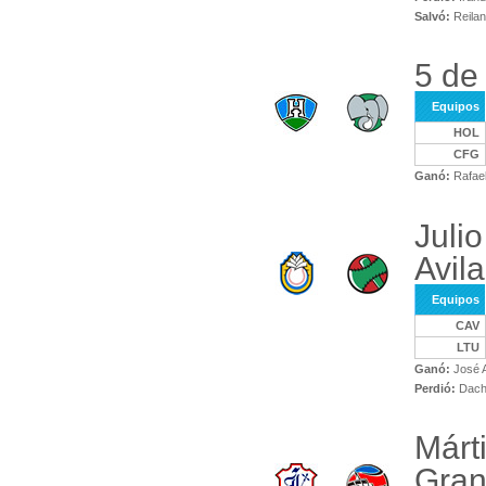
Salvó:
Reila
5 de
Equipos
HOL
CFG
Ganó:
Rafae
Juli
Avila
Equipos
CAV
LTU
Ganó:
José 
Perdió:
Dach
Márt
Gra