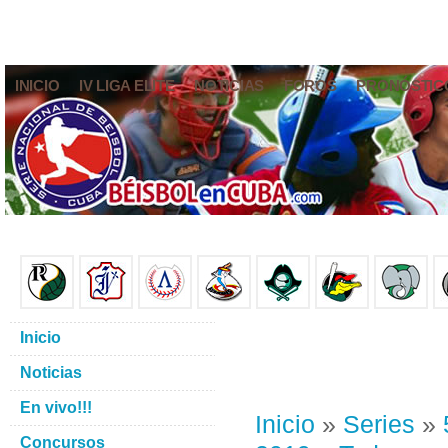
INICIO
IV LIGA ELITE
NOTICIAS
FOROS
PRONÓSTIC
Inicio
Noticias
En vivo!!!
Inicio
»
Series
»
Concursos