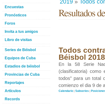
2019
»
Todos con
Encuestas
Resultados de
Pronósticos
Foros
Invita a tus amigos
Libro de visitas
Todos contra
Series de Béisbol
Béisbol 201
Equipos de Cuba
En la 58 Serie Nac
Estadios de béisbol
(clasificatoria) como
Provincias de Cuba
todos” para un total 
Reportajes
comienzo el dia 9 de 
Artículos
Calendario
Subseries
Posicione
|
|
Records