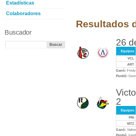
Estadísticas
Colaboradores
Resultados d
Buscador
26 de
Equipos
VCL
ART
Ganó:
Fredy 
Perdió:
Geone
Vict
2
Equipos
PRI
MTZ
Ganó:
Yaifr
Perdió:
Irand