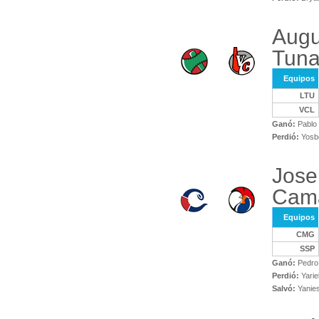
Augu
Tuna
Equipos
LTU
VCL
Ganó:
Pablo 
Perdió:
Yosbe
Jose
Cam
Equipos
CMG
SSP
Ganó:
Pedro 
Perdió:
Yarie
Salvó:
Yanies