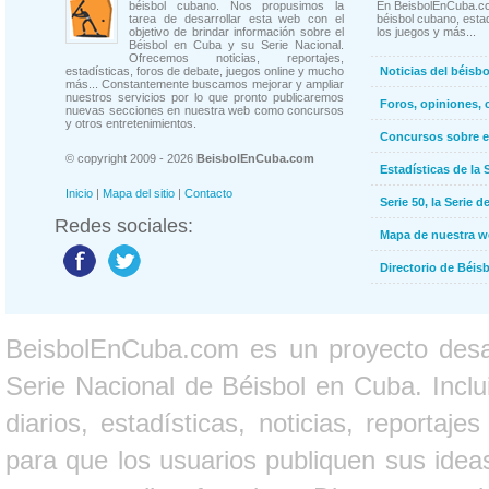
béisbol cubano. Nos propusimos la
En BeisbolEnCuba.co
tarea de desarrollar esta web con el
béisbol cubano, estad
objetivo de brindar información sobre el
los juegos y más...
Béisbol en Cuba y su Serie Nacional.
Ofrecemos noticias, reportajes,
estadísticas, foros de debate, juegos online y mucho
Noticias del béisb
más... Constantemente buscamos mejorar y ampliar
nuestros servicios por lo que pronto publicaremos
Foros, opiniones, 
nuevas secciones en nuestra web como concursos
y otros entretenimientos.
Concursos sobre e
© copyright 2009 - 2026
BeisbolEnCuba.com
Estadísticas de la 
Inicio
|
Mapa del sitio
|
Contacto
Serie 50, la Serie d
Redes sociales:
Mapa de nuestra 
Directorio de Béi
BeisbolEnCuba.com es un proyecto desarr
Serie Nacional de Béisbol en Cuba. Inclui
diarios, estadísticas, noticias, report
para que los usuarios publiquen sus ideas