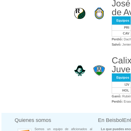
José
de Av
Equipos
PRI
CAV
Perdió:
Dach
Salvó:
Jenier
Calix
Juve
Equipos
IJV
HOL
Ganó:
Rubén
Perdió:
Erasm
Quienes somos
En BeisbolE
Somos un equipo de aficionados al
Lo que puedes enco