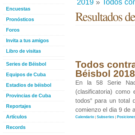
2019
»
Todos con
Encuestas
Resultados de
Pronósticos
Foros
Invita a tus amigos
Libro de visitas
Todos contra
Series de Béisbol
Béisbol 201
Equipos de Cuba
En la 58 Serie Nac
Estadios de béisbol
(clasificatoria) como
Provincias de Cuba
todos” para un total 
Reportajes
comienzo el dia 9 de 
Artículos
Calendario
Subseries
Posicione
|
|
Records