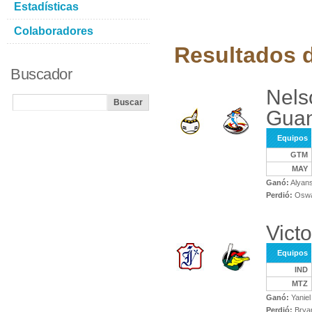
Estadísticas
Colaboradores
Resultados d
Buscador
Nels
Gua
Equipos
GTM
MAY
Ganó:
Alyans
Perdió:
Oswa
Victo
Equipos
IND
MTZ
Ganó:
Yaniel
Perdió:
Brya