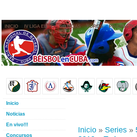
INICIO
IV LIGA ELITE
NOTICIAS
FOROS
PRONÓSTIC
Inicio
Noticias
En vivo!!!
Inicio
»
Series
»
Concursos