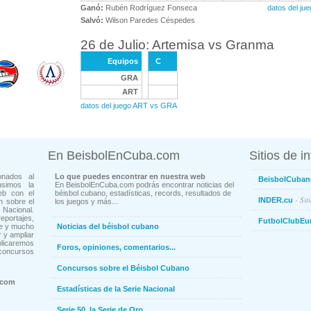
Ganó:
Rubén Rodríguez Fonseca
datos del ju
Salvó:
Wilson Paredes Céspedes
26 de Julio: Artemisa vs Granma
Equipos
C
GRA
ART
datos del juego ART vs GRA
En BeisbolEnCuba.com
Sitios de i
onados al
Lo que puedes encontrar en nuestra web
BeisbolCuban
usimos la
En BeisbolEnCuba.com podrás encontrar noticias del
eb con el
béisbol cubano, estadísticas, records, resultados de
- Sit
INDER.cu
n sobre el
los juegos y más...
Nacional.
ortajes,
FutbolClubEu
ne y mucho
Noticias del béisbol cubano
 y ampliar
blicaremos
Foros, opiniones, comentarios...
concursos
Concursos sobre el Béisbol Cubano
.com
Estadísticas de la Serie Nacional
Serie 50, la Serie de Oro