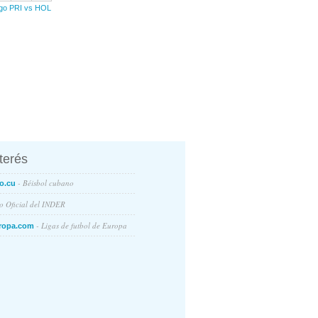
ego PRI vs HOL
nterés
- Béisbol cubano
o.cu
io Oficial del INDER
- Ligas de futbol de Europa
ropa.com