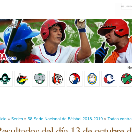
usuario
FOROS
PRONÓSTICOS
EN VIVO
CONTACTO
Ho
icio
»
Series
»
58 Serie Nacional de Béisbol 2018-2019
»
Todos contra
esultados del día 13 de octubre 