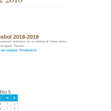
isbol 2018-2019
 ocasiones anteriores, por un sistema de “todos contra
 de agosto. Pasarán...
por equipos
Pronósticos
y
|
 Rio 5
C
H
E
6
7
1
5
7
2