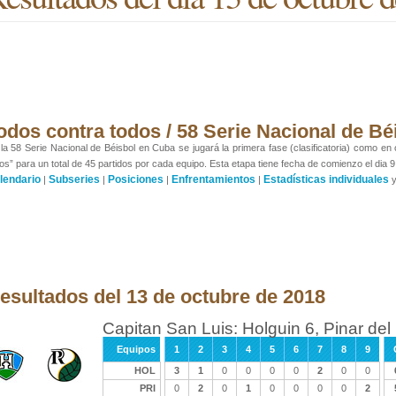
odos contra todos / 58 Serie Nacional de Bé
la 58 Serie Nacional de Béisbol en Cuba se jugará la primera fase (clasificatoria) como en
os” para un total de 45 partidos por cada equipo. Esta etapa tiene fecha de comienzo el dia 9
lendario
Subseries
Posiciones
Enfrentamientos
Estadísticas individuales
|
|
|
|
esultados del 13 de octubre de 2018
Capitan San Luis: Holguin 6, Pinar del
Equipos
1
2
3
4
5
6
7
8
9
HOL
3
1
0
0
0
0
2
0
0
PRI
0
2
0
1
0
0
0
0
2