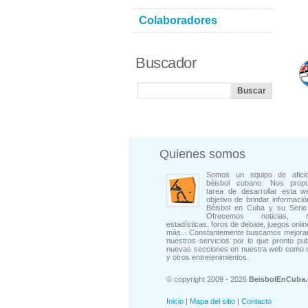
Colaboradores
Buscador
Quienes somos
Somos un equipo de afici
béisbol cubano. Nos prop
tarea de desarrollar esta w
objetivo de brindar informació
Béisbol en Cuba y su Serie 
Ofrecemos noticias, rep
estadísticas, foros de debate, juegos onli
más... Constantemente buscamos mejorar
nuestros servicios por lo que pronto pu
nuevas secciones en nuestra web como 
y otros entretenimientos.
© copyright 2009 - 2026
BeisbolEnCuba
Inicio
|
Mapa del sitio
|
Contacto