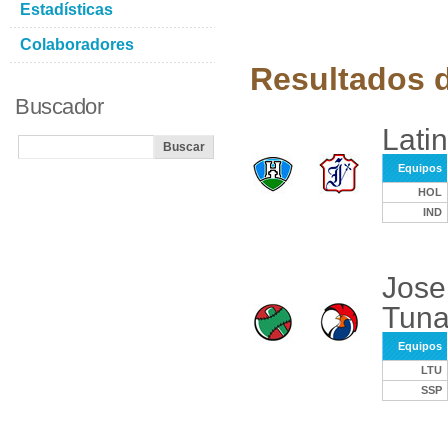
Estadísticas
Colaboradores
Resultados d
Buscador
Lati
Equipos
HOL
IND
Jose
Tuna
Equipos
LTU
SSP