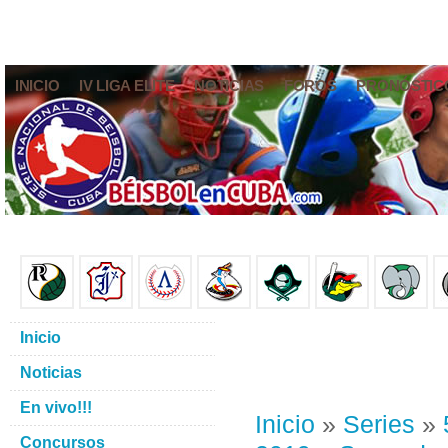
INICIO
IV LIGA ELITE
NOTICIAS
FOROS
PRONÓSTIC
Inicio
Noticias
En vivo!!!
Inicio
»
Series
»
Concursos