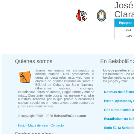
José
Clar
Equipos
VCL
CAV
Quienes somos
En BeisbolE
Somos un equipo de aficionados al
Lo que puedes enco
béisbol cubano. Nos propusimos la
En BeisbolEnCuba.co
tarea de desarrollar esta web con el
béisbol cubano, estad
objetivo de brindar información sobre el
los juegos y más...
Béisbol en Cuba y su Serie Nacional.
Ofrecemos noticias, reportajes,
estadísticas, foros de debate, juegos online y mucho
Noticias del béisb
más... Constantemente buscamos mejorar y ampliar
nuestros servicios por lo que pronto publicaremos
Foros, opiniones, 
nuevas secciones en nuestra web como concursos
y otros entretenimientos.
Concursos sobre e
© copyright 2009 - 2026
BeisbolEnCuba.com
Estadísticas de la 
Inicio
|
Mapa del sitio
|
Contacto
Serie 50, la Serie d