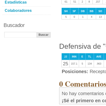
Estadísticas
61
51
2
8
.157
Colaboradores
SH
SF
DB
BB
SO
5
0
1
4
13
Buscador
Defensiva de "
JJ
INN
E
TL
AVE
25
157.1
5
134
.963
Posiciones:
Recept
0 Comentarios
No hay comentarios 
¡Sé el primero en 