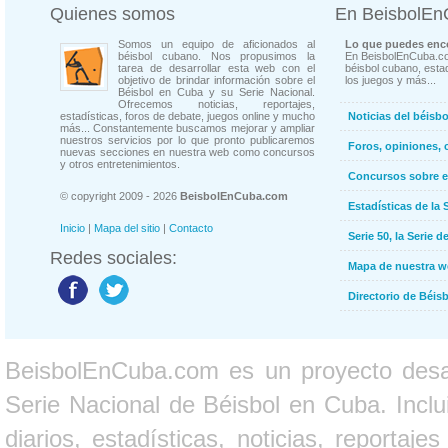
Quienes somos
En BeisbolE
Somos un equipo de aficionados al
Lo que puedes enco
béisbol cubano. Nos propusimos la
En BeisbolEnCuba.co
tarea de desarrollar esta web con el
béisbol cubano, estad
objetivo de brindar información sobre el
los juegos y más...
Béisbol en Cuba y su Serie Nacional.
Ofrecemos noticias, reportajes,
estadísticas, foros de debate, juegos online y mucho
Noticias del béisb
más... Constantemente buscamos mejorar y ampliar
nuestros servicios por lo que pronto publicaremos
Foros, opiniones, 
nuevas secciones en nuestra web como concursos
y otros entretenimientos.
Concursos sobre e
© copyright 2009 - 2026
BeisbolEnCuba.com
Estadísticas de la 
Inicio
|
Mapa del sitio
|
Contacto
Serie 50, la Serie d
Redes sociales:
Mapa de nuestra 
Directorio de Béi
BeisbolEnCuba.com es un proyecto desarr
Serie Nacional de Béisbol en Cuba. Inclui
diarios, estadísticas, noticias, report