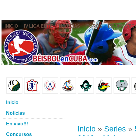
INICIO
IV LIGA ELITE
NOTICIAS
FOROS
PRONÓSTIC
Inicio
Noticias
En vivo!!!
Inicio
»
Series
»
Concursos