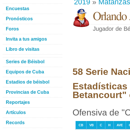
2019
»
Matanza
Encuestas
Orlando 
Pronósticos
Jugador de Bé
Foros
Invita a tus amigos
Libro de visitas
Series de Béisbol
58 Serie Nac
Equipos de Cuba
Estadios de béisbol
Estadísticas
Provincias de Cuba
Betancourt" 
Reportajes
Ofensiva de "O
Artículos
Records
CB
VB
C
H
AVE