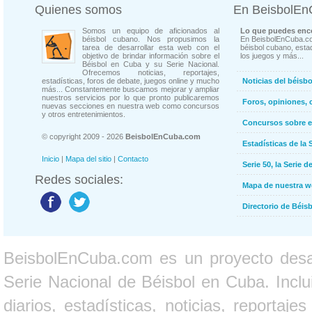
Quienes somos
En BeisbolE
Somos un equipo de aficionados al
Lo que puedes enco
béisbol cubano. Nos propusimos la
En BeisbolEnCuba.co
tarea de desarrollar esta web con el
béisbol cubano, estad
objetivo de brindar información sobre el
los juegos y más...
Béisbol en Cuba y su Serie Nacional.
Ofrecemos noticias, reportajes,
estadísticas, foros de debate, juegos online y mucho
Noticias del béisb
más... Constantemente buscamos mejorar y ampliar
nuestros servicios por lo que pronto publicaremos
Foros, opiniones, 
nuevas secciones en nuestra web como concursos
y otros entretenimientos.
Concursos sobre e
© copyright 2009 - 2026
BeisbolEnCuba.com
Estadísticas de la 
Inicio
|
Mapa del sitio
|
Contacto
Serie 50, la Serie d
Redes sociales:
Mapa de nuestra 
Directorio de Béi
BeisbolEnCuba.com es un proyecto desarr
Serie Nacional de Béisbol en Cuba. Inclui
diarios, estadísticas, noticias, report