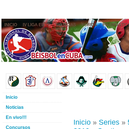
INICIO
IV LIGA ELITE
NOTICIAS
FOROS
PRONÓSTIC
Inicio
Noticias
En vivo!!!
Inicio
»
Series
»
Concursos