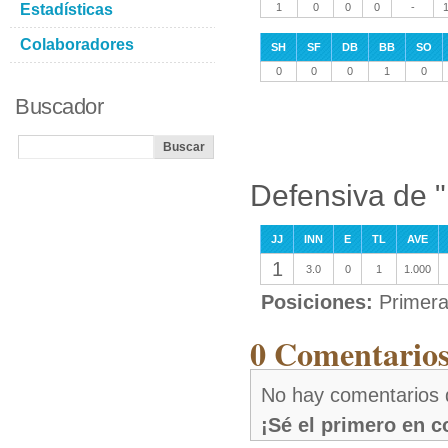
Estadísticas
1
0
0
0
-
1
Colaboradores
SH
SF
DB
BB
SO
0
0
0
1
0
Buscador
Defensiva de 
JJ
INN
E
TL
AVE
1
3.0
0
1
1.000
Posiciones:
Primer
0 Comentarios
No hay comentarios 
¡Sé el primero en 