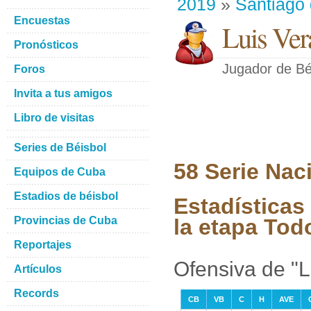
2019
»
Santiago
Encuestas
Luis Ver
Pronósticos
Jugador de Bé
Foros
Invita a tus amigos
Libro de visitas
Series de Béisbol
58 Serie Nac
Equipos de Cuba
Estadios de béisbol
Estadísticas
Provincias de Cuba
la etapa Tod
Reportajes
Ofensiva de "
Artículos
Records
CB
VB
C
H
AVE