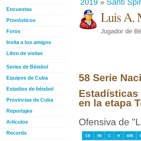
2019
»
Santi Spir
Encuestas
Luis A. 
Pronósticos
Jugador de Bé
Foros
Invita a tus amigos
Libro de visitas
Series de Béisbol
58 Serie Nac
Equipos de Cuba
Estadios de béisbol
Estadísticas
Provincias de Cuba
en la etapa 
Reportajes
Ofensiva de "
Artículos
Records
CB
VB
C
H
AVE