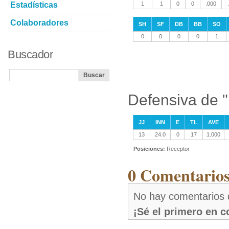
Estadísticas
1
1
0
0
.000
Colaboradores
SH
SF
DB
BB
SO
0
0
0
0
1
Buscador
Defensiva de 
JJ
INN
E
TL
AVE
13
24.0
0
17
1.000
Posiciones:
Receptor
0 Comentarios
No hay comentarios 
¡Sé el primero en 