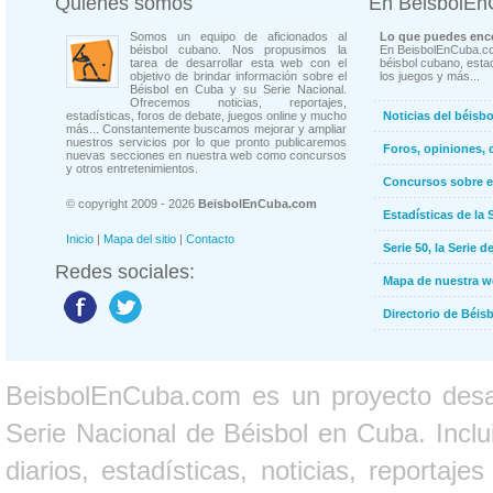
Quienes somos
En BeisbolE
Somos un equipo de aficionados al
Lo que puedes enco
béisbol cubano. Nos propusimos la
En BeisbolEnCuba.co
tarea de desarrollar esta web con el
béisbol cubano, estad
objetivo de brindar información sobre el
los juegos y más...
Béisbol en Cuba y su Serie Nacional.
Ofrecemos noticias, reportajes,
estadísticas, foros de debate, juegos online y mucho
Noticias del béisb
más... Constantemente buscamos mejorar y ampliar
nuestros servicios por lo que pronto publicaremos
Foros, opiniones, 
nuevas secciones en nuestra web como concursos
y otros entretenimientos.
Concursos sobre e
© copyright 2009 - 2026
BeisbolEnCuba.com
Estadísticas de la 
Inicio
|
Mapa del sitio
|
Contacto
Serie 50, la Serie d
Redes sociales:
Mapa de nuestra 
Directorio de Béi
BeisbolEnCuba.com es un proyecto desarr
Serie Nacional de Béisbol en Cuba. Inclui
diarios, estadísticas, noticias, report