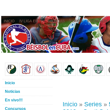
INICIO
IV LIGA ELITE
NOTICIAS
FOROS
PRONÓSTIC
Inicio
Noticias
En vivo!!!
Inicio
»
Series
»
Concursos